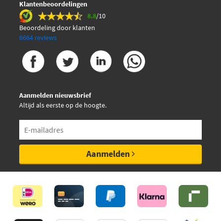
Klantenbeoordelingen
Shell 550042305
8.8
/10
Beoordeling door klanten
Shell 550053075
6664 reviews
Shell 550053640
€ 14,59
Shell 550055210
Aanmelden nieuwsbrief
Altijd als eerste op de hoogte.
€ 55,31
Shell 550056802
Aanmelden