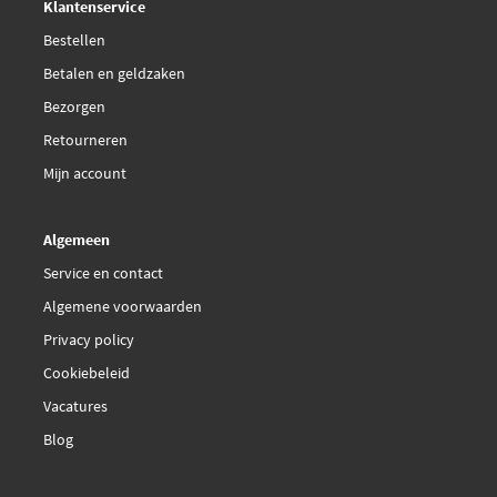
Klantenservice
Bestellen
Liqui Moly 7621
Betalen en geldzaken
Liqui Moly 7622
Bezorgen
Retourneren
Mobil 152867
Mijn account
Motul 104424
Algemeen
Service en contact
Motul 105609
Algemene voorwaarden
€ 28,65
Motul 106317
Privacy policy
Cookiebeleid
€ 140,05
Motul 106352
Vacatures
Blog
Shell 550042278