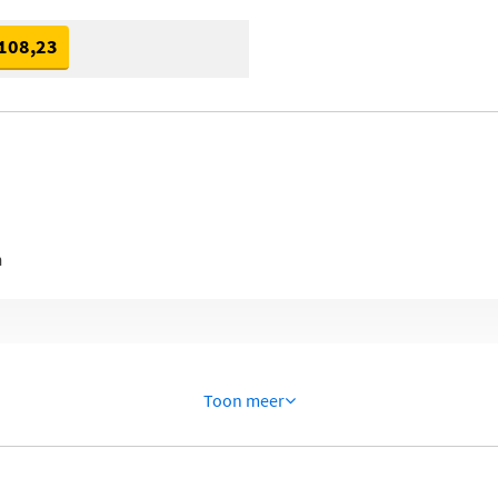
108,23
n
Toon meer