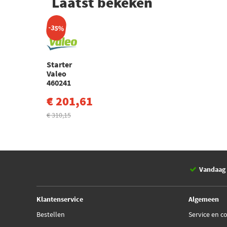
Laatst bekeken
-35%
Starter
Valeo
460241
€ 201,61
€ 310,15
Vandaag 
Klantenservice
Algemeen
Bestellen
Service en c