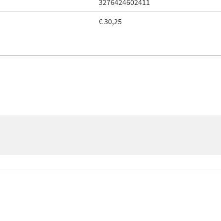
3276424602411
€ 30,25