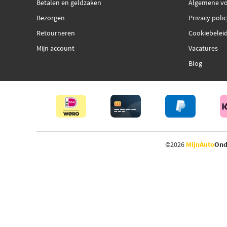
Betalen en geldzaken
Algemene v
Bezorgen
Privacy poli
Retourneren
Cookiebelei
Mijn account
Vacatures
Blog
©2026
MijnAuto
Ond