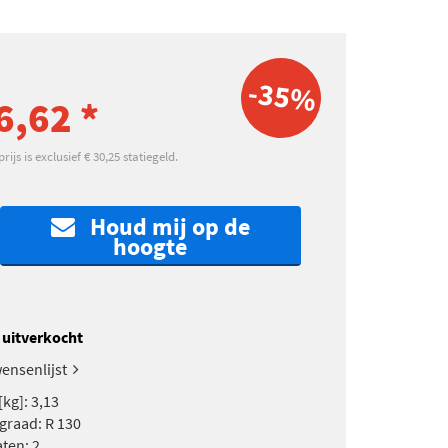
-35%
6,62 *
ijs is exclusief € 30,25 statiegeld.
Houd mij op de
hoogte
k uitverkocht
ensenlijst
kg]: 3,13
 graad: R 130
ten: 2