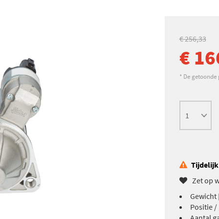
€ 256,33
€ 16
* De getoonde pr
Tijdelij
Zet op w
Gewicht [
Positie /
Aantal ga