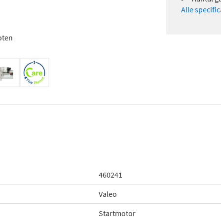
Alle specifi
oten
460241
Valeo
Startmotor