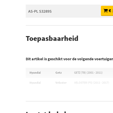
€ 
AS-PL S3289S
Toepasbaarheid
Dit artikel is geschikt voor de volgende voertuige
Hyundai
Getz
GETZ (TB) (2001 - 2011)
Hyundai
Veloster
VELOSTER (FS) (2011 - 2017)