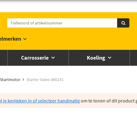
elmerken
Carrosserie
Koeling
Startmotor
Starter Valeo 460241
l je kenteken in of selecteer handmatig
om te tonen of dit product g