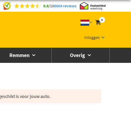
8.8
/
10
6664 reviews
0
Inloggen
Remmen
Overig
eschikt is voor jouw auto.