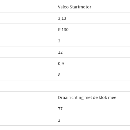
Valeo Startmotor
3,13
R 130
2
12
0,9
8
Draairichting met de klok mee
77
2