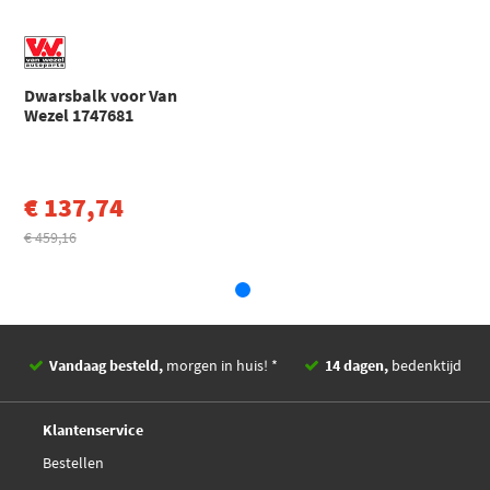
Fiat
Ducato
DUCATO Bestelwagen (230_) (1994 - 2005)
Toon meer
Dwarsbalk voor Van
Wezel 1747681
€ 137,74
€ 459,16
Vandaag besteld,
morgen in huis! *
14 dagen,
bedenktijd
Deskundig,
advies
Klantenservice
Bestellen