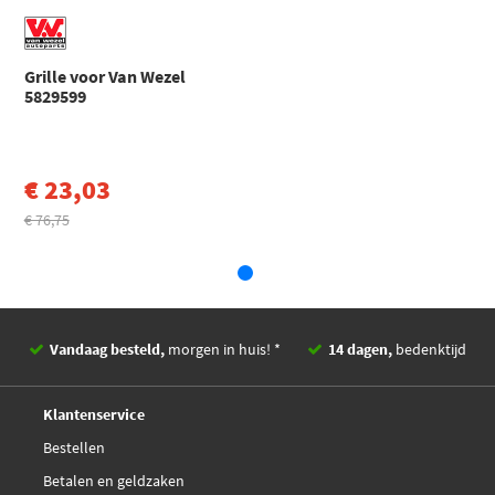
Garantie
Met pasvormgarantie
EAN
5410909462734
Grille voor Van Wezel
5829599
€ 23,03
€ 76,75
Vandaag besteld,
morgen in huis! *
14 dagen,
bedenktijd
Deskundig,
advies
Klantenservice
Bestellen
Betalen en geldzaken