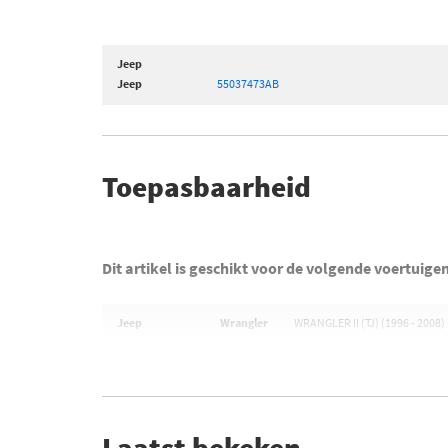
Jeep
Jeep
55037473AB
Toepasbaarheid
Dit artikel is geschikt voor de volgende voertuige
Jeep
Wrangler
WRANGLER II (TJ) (1996 - 2008)
Laatst bekeken