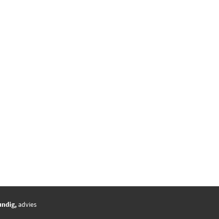
undig,
advies