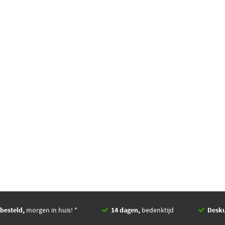
besteld,
morgen in huis! *
14 dagen,
bedenktijd
Desk