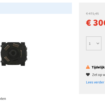
€ 471,45
€ 30
Tijdelij
Zet op w
Lees verder
oten