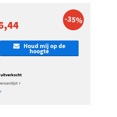
-35%
6,44
Houd mij op de
hoogte
k uitverkocht
ensenlijst