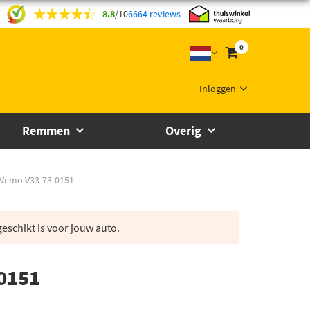
8.8
/
10
6664 reviews
0
Inloggen
Remmen
Overig
e Vemo V33-73-0151
eschikt is voor jouw auto.
-0151