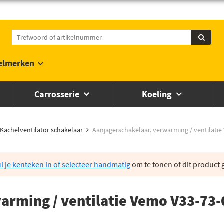
elmerken
Carrosserie
Koeling
Kachelventilator schakelaar
Aanjagerschakelaar, verwarming / ventilati
l je kenteken in of selecteer handmatig
om te tonen of dit product g
arming / ventilatie Vemo V33-73