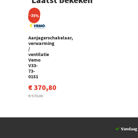
-35%
Aanjagerschakelaar,
verwarming
/
ventilatie
Vemo
V33-
73-
0151
€ 370,80
€ 570,46
Vandaag 