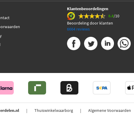
Klantenbeoordelingen
8.8
/10
ontact
Beoordeling door klanten
oorwaarden
6664 reviews
cy
d
erdelen.nl
Thuiswinkelwaarborg
Algemene Voorwaarden