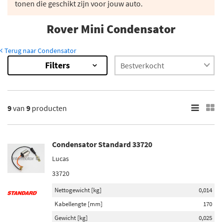
tonen die geschikt zijn voor jouw auto.
Rover Mini Condensator
Terug naar Condensator
Filters
9
Resultaten
×
Merk
9
van
9
producten
Bosch (4)
Valeo (2)
Condensator Standard 33720
Standard (1)
Lucas
Bougicord (2)
33720
Nettogewicht [kg]
0,014
Voorraad
Kabellengte [mm]
170
Niet op voorraad (7)
Gewicht [kg]
0,025