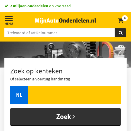
vandaag besteld,
2 miljoen onderdelen
morgen in huis *
op voorraad
0
Zoek op kenteken
Of selecteer je voertuig handmatig
NL
Zoek