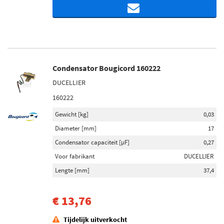
Condensator Bougicord 160222
DUCELLIER
160222
Gewicht [kg]
0,03
Diameter [mm]
17
Condensator capaciteit [µF]
0,27
Voor fabrikant
DUCELLIER
Lengte [mm]
37,4
€ 13,76
Tijdelijk uitverkocht