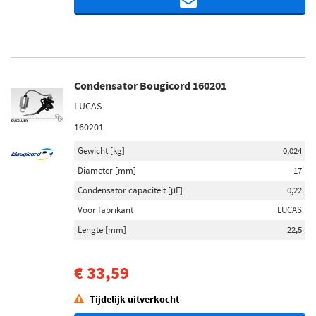
Condensator Bougicord 160201
LUCAS
160201
Gewicht [kg]
0,024
Diameter [mm]
17
Condensator capaciteit [µF]
0,22
Voor fabrikant
LUCAS
Lengte [mm]
22,5
€ 33,59
Tijdelijk uitverkocht