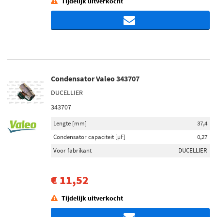
Tijdelijk uitverkocht
Condensator Valeo 343707
DUCELLIER
343707
Lengte [mm]
37,4
Condensator capaciteit [µF]
0,27
Voor fabrikant
DUCELLIER
€ 11,52
Tijdelijk uitverkocht