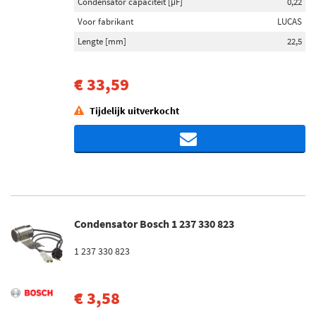
Condensator capaciteit [µF]
0,22
Voor fabrikant
LUCAS
Lengte [mm]
22,5
€ 33,59
Tijdelijk uitverkocht
Condensator Bosch 1 237 330 823
1 237 330 823
€ 3,58