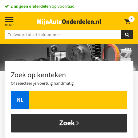
vandaag besteld,
2 miljoen onderdelen
morgen in huis *
op voorraad
0
Zoek op kenteken
Of selecteer je voertuig handmatig
NL
Zoek