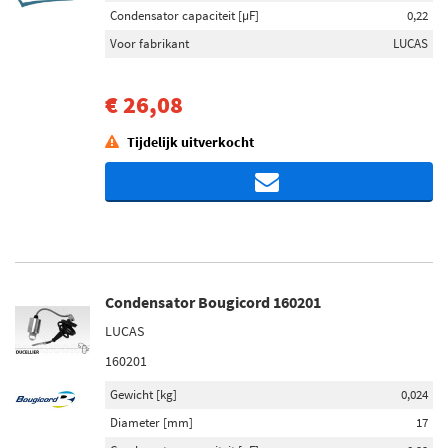
Condensator capaciteit [µF]
0,22
Voor fabrikant
LUCAS
€ 26,08
Tijdelijk uitverkocht
Condensator Bougicord 160201
LUCAS
160201
Gewicht [kg]
0,024
Diameter [mm]
17