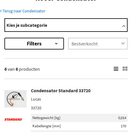
Terug naar Condensator
Modellen
Kies je subcategorie
2000-3500
Mini
Filters
Mini-Moke
×
6
Resultaten
6
van
6
producten
×
Merk
Condensator Standard 33720
Bosch (1)
Lucas
Valeo (1)
33720
Standard (2)
Nettogewicht [kg]
0,014
Beru By Driv (1)
Kabellengte [mm]
170