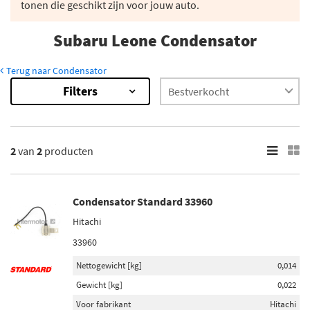
tonen die geschikt zijn voor jouw auto.
Subaru Leone Condensator
Terug naar Condensator
Filters
2
Resultaten
×
Merk
2
van
2
producten
Standard (1)
Beru By Driv (1)
Condensator Standard 33960
Hitachi
Voorraad
33960
Niet op voorraad (1)
Op voorraad (1)
Nettogewicht [kg]
0,014
Gewicht [kg]
0,022
Voor fabrikant
Hitachi