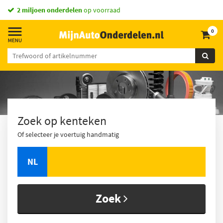
2 miljoen onderdelen
op voorraad
0
Zoek op kenteken
Of selecteer je voertuig handmatig
NL
Zoek