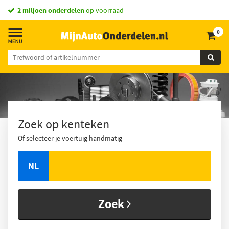
2 miljoen onderdelen
op voorraad
0
Zoek op kenteken
Of selecteer je voertuig handmatig
NL
Zoek