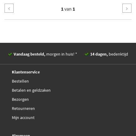
1
van
1
Vandaag besteld,
morgen in huis! *
14 dagen,
bedenktijd
Deskundig,
advies
Klantenservice
Bestellen
Betalen en geldzaken
Bezorgen
Retourneren
Mijn account
Algemeen