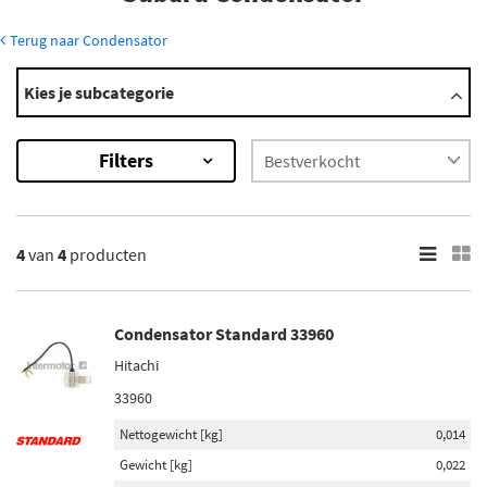
Terug naar Condensator
Modellen
Kies je subcategorie
Justy
Leone
Filters
Mini Jumbo
Minibus
×
4
van
4
producten
4
Resultaten
×
Condensator Standard 33960
Merk
Hitachi
Standard (2)
33960
Beru By Driv (1)
Nettogewicht [kg]
0,014
Herth+Buss Jakoparts (1)
Gewicht [kg]
0,022