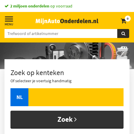
2 miljoen onderdelen
op voorraad
0
Zoek op kenteken
Of selecteer je voertuig handmatig
NL
Zoek