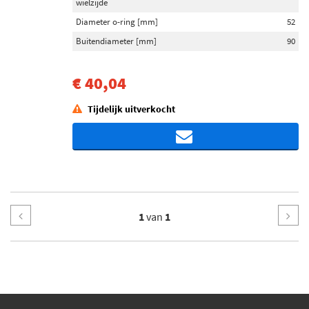
wielzijde
Diameter o-ring [mm]
52
Buitendiameter [mm]
90
€ 40,04
Tijdelijk uitverkocht
1
van
1