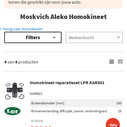
tonen die geschikt zijn voor jouw auto.
Moskvich Aleko Homokineet
Terug naar Homokineet
Filters
4
Resultaten
×
Merk
4
van
4
producten
Metelli (2)
LPR (1)
Homokineet reparatieset LPR KAR801
FAG (1)
KAR801
Voorraad
Buitendiameter [mm]
100
Niet op voorraad (3)
Binnenvertanding diff.zijde, (aansl. verbindingsas)
25
Op voorraad (1)
€ 74,54
-54%