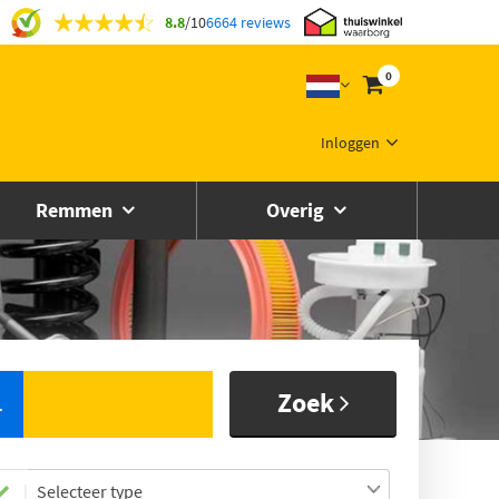
8.8
/
10
6664 reviews
0
Inloggen
Remmen
Overig
Zoek
L
Selecteer type