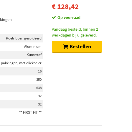
€ 128,42
Op voorraad
kkingen
Vandaag besteld, binnen 2
werkdagen bij u geleverd.
Koelribben gesoldeerd
Bestellen
Aluminium
Kunststof
 pakkingen, met oliekoeler
16
350
638
32
32
** FIRST FIT **