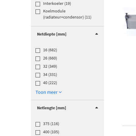
Interkoeler (19)
Koelmodule
(radiateur+condensor) (11)
Netdiepte [mm]
16 (682)
26 (660)
32 (349)
34 (331)
40 (222)
Toon meer
Netlengte [mm]
375 (116)
400 (105)