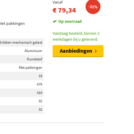
Vanaf
-21%
€ 79,34
Op voorraad
 Met pakkingen
Vandaag besteld, binnen 2
werkdagen bij u geleverd.
lribben mechanisch gelast
Aanbiedingen
Aluminium
Kunststof
Met pakkingen
18
479
416
32
32