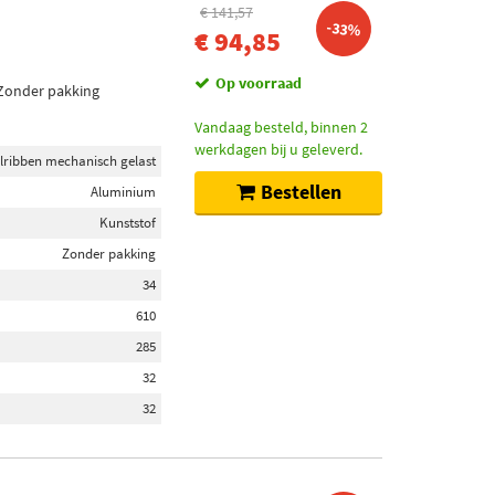
€ 141,57
-33%
€ 94,85
Op voorraad
 Zonder pakking
Vandaag besteld, binnen 2
werkdagen bij u geleverd.
lribben mechanisch gelast
Bestellen
Aluminium
Kunststof
Zonder pakking
34
610
285
32
32