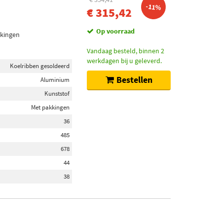
-11%
€ 315,42
Op voorraad
kkingen
Vandaag besteld, binnen 2
werkdagen bij u geleverd.
Koelribben gesoldeerd
Bestellen
Aluminium
Kunststof
Met pakkingen
36
485
678
44
38