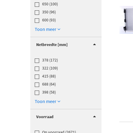
650 (100)
350 (96)
600 (93)
Toon meer
Netbreedte [mm]
378 (172)
322 (109)
415 (88)
688 (64)
398 (58)
Toon meer
Voorraad
Op voorraad (2671)