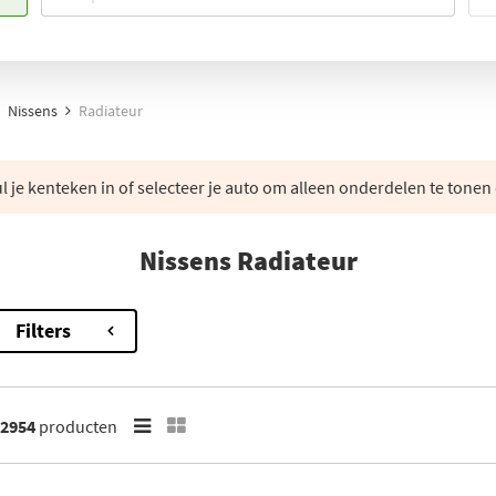
Nissens
Radiateur
 je kenteken in of selecteer je auto om alleen onderdelen te tonen 
Nissens Radiateur
Filters
2954
producten