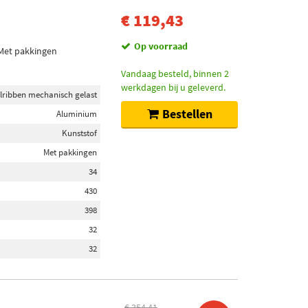
€ 119,43
Op voorraad
 Met pakkingen
Vandaag besteld, binnen 2
werkdagen bij u geleverd.
lribben mechanisch gelast
Bestellen
Aluminium
Kunststof
Met pakkingen
34
430
398
32
32
€ 354,41