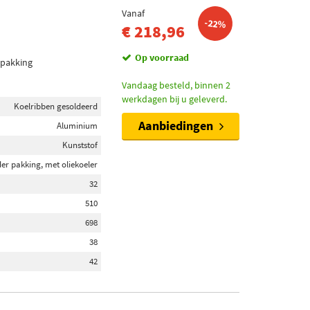
Vanaf
-22%
€ 218,96
Op voorraad
 pakking
Vandaag besteld, binnen 2
werkdagen bij u geleverd.
Koelribben gesoldeerd
Aanbiedingen
Aluminium
Kunststof
er pakking, met oliekoeler
32
510
698
38
42