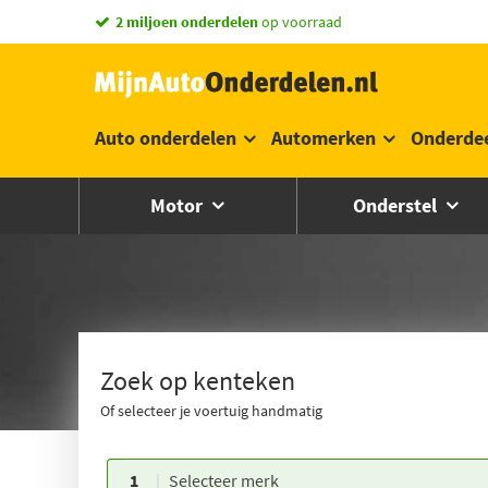
vandaag besteld,
morgen in huis *
Auto onderdelen
Automerken
Onderde
Motor
Onderstel
Zoek op kenteken
Of selecteer je voertuig handmatig
1
Selecteer merk