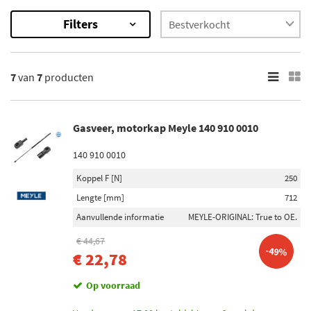
Filters
7
Resultaten
7
van
7
producten
×
Onderdeelmerk
Monroe (1)
Gasveer, motorkap Meyle 140 910 0010
Lesjöfors (1)
140 910 0010
Febi Bilstein (1)
Koppel F [N]
250
Stabilus (1)
Lengte [mm]
712
Aanvullende informatie
MEYLE-ORIGINAL: True to OE.
Meyle (1)
€ 44,67
Toon meer
-49%
€ 22,78
Voorraad
Op voorraad
Op voorraad (5)