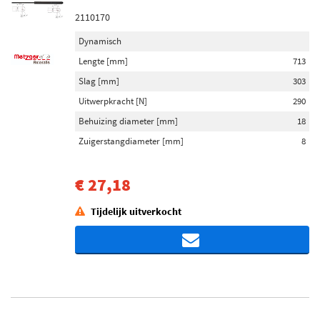
2110170
Dynamisch
Lengte [mm]
713
Slag [mm]
303
Uitwerpkracht [N]
290
Behuizing diameter [mm]
18
Zuigerstangdiameter [mm]
8
€ 27,18
Tijdelijk uitverkocht