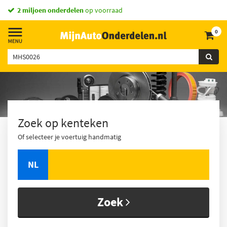
vandaag besteld,
2 miljoen onderdelen
morgen in huis *
op voorraad
0
Zoek op kenteken
Of selecteer je voertuig handmatig
NL
Zoek