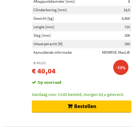
Aftappuntdiameter [mm]
8
Cilinderboring [mm]
18,5
Gewicht [kg]
0,400
Lengte [mm]
715
Slag [mm]
306
Uitwerpkracht [N]
290
Aanvullende informatie
MONROE MaxLift
€ 46,03
-13%
€ 40,04
Op voorraad
Vandaag voor 13:45 besteld, morgen bij u geleverd.
Bestellen