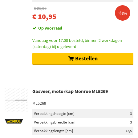
€ 26,06
-58%
€ 10,95
Op voorraad
Vandaag voor 17:00 besteld, binnen 2 werkdagen
(zaterdag) bij u geleverd.
Bestellen
Gasveer, motorkap Monroe ML5269
ML5269
Verpakkingshoogte [cm]
3
Verpakkingsbreedte [cm]
3
Verpakkingslengte [cm]
72,5