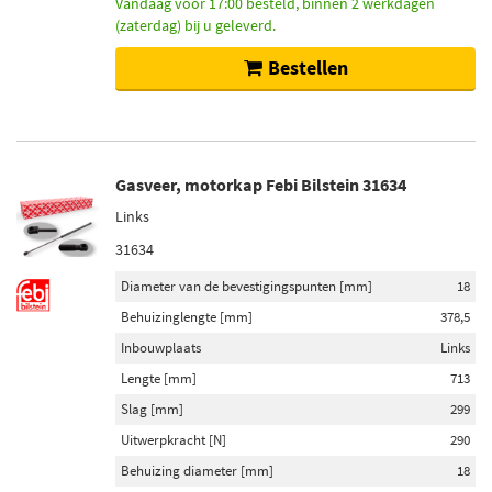
Vandaag voor 17:00 besteld, binnen 2 werkdagen
Niet op voorraad (2)
(zaterdag) bij u geleverd.
Bestellen
Gasveer, motorkap Febi Bilstein 31634
Links
31634
Diameter van de bevestigingspunten [mm]
18
Behuizinglengte [mm]
378,5
Inbouwplaats
Links
Lengte [mm]
713
Slag [mm]
299
Uitwerpkracht [N]
290
Behuizing diameter [mm]
18