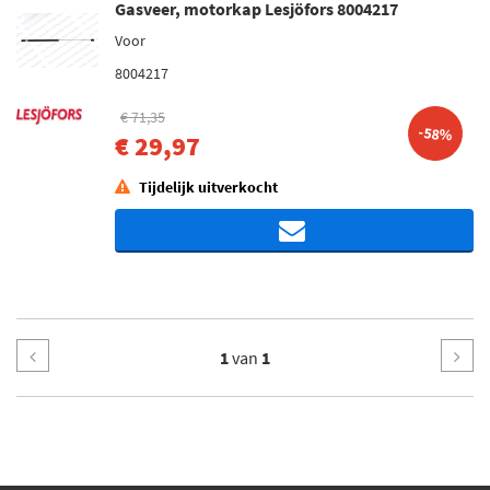
Gasveer, motorkap Lesjöfors 8004217
Voor
8004217
€ 71,35
-58%
€ 29,97
Tijdelijk uitverkocht
1
van
1