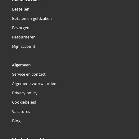
430719026805
Bestellen
Betalen en geldzaken
Magneti Marelli
430719067400
Bezorgen
Retourneren
Magneti Marelli
Mijn account
430719067405
Algemeen
Malo 127462
Service en contact
Mapco 91837
Algemene voorwaarden
Privacy policy
€ 10,95
Maxgear 12-0149
Cookiebeleid
Vacatures
Metzger 2110170
Blog
€ 22,78
Meyle 140 910 0010