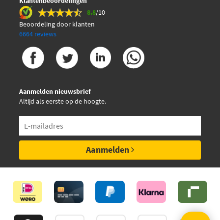
Klantenbeoordelingen
€ 40,04
Monroe ML5269
8.8
/10
Beoordeling door klanten
6664 reviews
Optimal AG-50217
QH QTS128701
€ 26,75
Swag 30 93 1634
Aanmelden nieuwsbrief
Altijd als eerste op de hoogte.
Topran 114 108
Triscan 8710 29121
Aanmelden
Vaico V10-2083