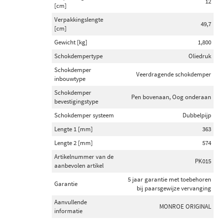
12
[cm]
Verpakkingslengte
49,7
[cm]
Gewicht [kg]
1,800
Schokdempertype
Oliedruk
Schokdemper
Veerdragende schokdemper
inbouwtype
Schokdemper
Pen bovenaan, Oog onderaan
bevestigingstype
Schokdemper systeem
Dubbelpijp
Lengte 1 [mm]
363
Lengte 2 [mm]
574
Artikelnummer van de
PK015
aanbevolen artikel
5 jaar garantie met toebehoren
Garantie
bij paarsgewijze vervanging
Aanvullende
MONROE ORIGINAL
informatie