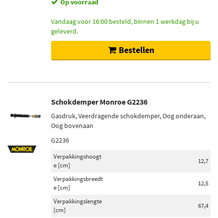
Op voorraad
Vandaag voor 16:00 besteld, binnen 1 werkdag bij u
geleverd.
Bestellen
Schokdemper Monroe G2236
Gasdruk, Veerdragende schokdemper, Oog onderaan,
Oog bovenaan
G2236
Verpakkingshoogt
12,7
e [cm]
Verpakkingsbreedt
12,5
e [cm]
Verpakkingslengte
67,4
[cm]