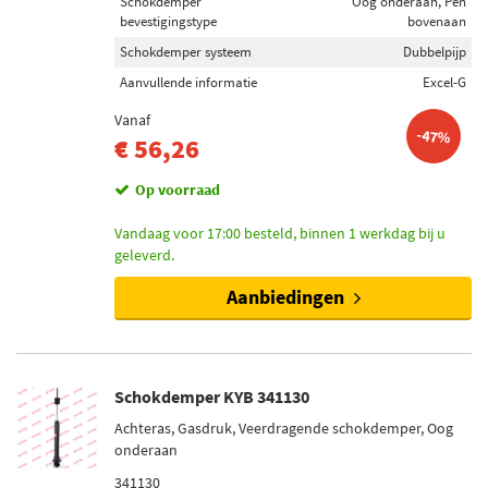
Schokdemper
Oog onderaan, Pen
bevestigingstype
bovenaan
Schokdemper systeem
Dubbelpijp
Aanvullende informatie
Excel-G
Vanaf
-47%
€ 56,26
Op voorraad
Vandaag voor 17:00 besteld, binnen 1 werkdag bij u
geleverd.
Aanbiedingen
Schokdemper KYB 341130
Achteras, Gasdruk, Veerdragende schokdemper, Oog
onderaan
341130