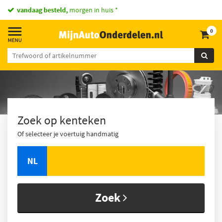
vandaag besteld,
morgen in huis *
0
Zoek op kenteken
Of selecteer je voertuig handmatig
NL
Zoek