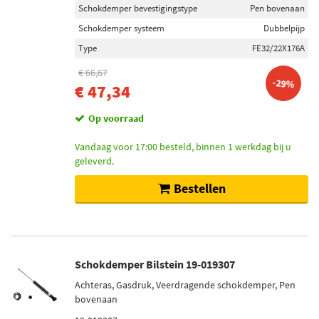
Categorieën
Schokdemper bevestigingstype
Pen bovenaan
Schokdemper (100)
Schokdemper systeem
Dubbelpijp
Schokdemper montageset (3)
Type
FE32/22X176A
Draagarm-/ reactiearm lager (1)
€ 66,67
-29%
€ 47,34
Inbouwplaats
Op voorraad
Achteras (41)
Vooras (30)
Vandaag voor 17:00 besteld, binnen 1 werkdag bij u
geleverd.
Vooras links (2)
Vooras rechts (2)
Bestellen
Achteras links (1)
Toon meer
Schokdempertype
Schokdemper Bilstein 19-019307
Gasdruk (59)
Achteras, Gasdruk, Veerdragende schokdemper, Pen
bovenaan
Oliedruk (38)