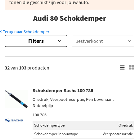
tonen die geschikt zijn voor jouw auto.
Audi 80 Schokdemper
Terug naar Schokdemper
Filters
103
Resultaten
×
Merk
32
van
103
producten
Monroe (6)
Magnum Technology (4)
Schokdemper Sachs 100 786
Maxgear (2)
Oliedruk, Veerpootresorptie, Pen bovenaan,
Sachs (15)
Dubbelpijp
Bilstein (19)
100 786
Schokdempertype
Oliedruk
Toon meer
Schokdemper inbouwtype
Veerpootresorptie