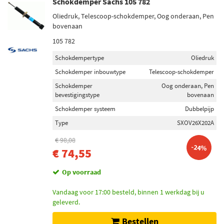
Schokdemper Sachs 105 782
Oliedruk, Telescoop-schokdemper, Oog onderaan, Pen
bovenaan
105 782
Schokdempertype
Oliedruk
Schokdemper inbouwtype
Telescoop-schokdemper
Schokdemper
Oog onderaan, Pen
bevestigingstype
bovenaan
Schokdemper systeem
Dubbelpijp
Type
SXOV26X202A
€ 98,08
-24%
€ 74,55
Op voorraad
Vandaag voor 17:00 besteld, binnen 1 werkdag bij u
geleverd.
Bestellen