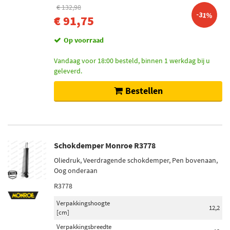
€ 132,98
-31%
€ 91,75
Op voorraad
Vandaag voor 18:00 besteld, binnen 1 werkdag bij u
geleverd.
Bestellen
Schokdemper Monroe R3778
Oliedruk, Veerdragende schokdemper, Pen bovenaan,
Oog onderaan
R3778
Verpakkingshoogte
12,2
[cm]
Verpakkingsbreedte