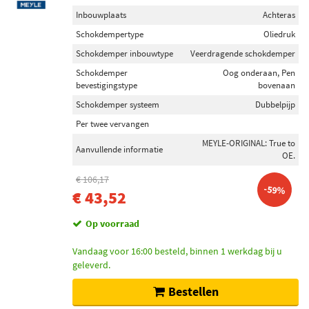
Inbouwplaats
Achteras
Schokdempertype
Oliedruk
Schokdemper inbouwtype
Veerdragende schokdemper
Schokdemper
Oog onderaan, Pen
bevestigingstype
bovenaan
Schokdemper systeem
Dubbelpijp
Per twee vervangen
MEYLE-ORIGINAL: True to
Aanvullende informatie
OE.
€ 106,17
-59%
€ 43,52
Op voorraad
Vandaag voor 16:00 besteld, binnen 1 werkdag bij u
geleverd.
Bestellen