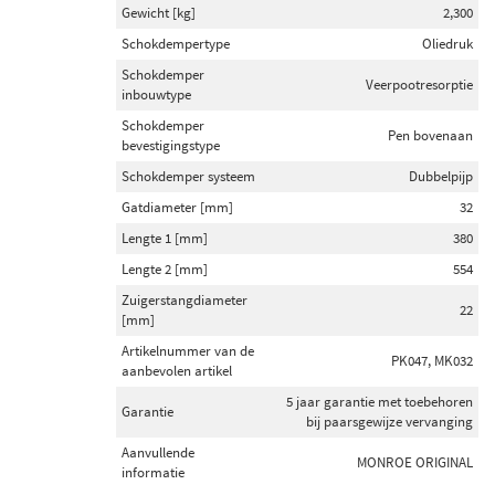
Gewicht [kg]
2,300
Schokdempertype
Oliedruk
Schokdemper
Veerpootresorptie
inbouwtype
Schokdemper
Pen bovenaan
bevestigingstype
Schokdemper systeem
Dubbelpijp
Gatdiameter [mm]
32
Lengte 1 [mm]
380
Lengte 2 [mm]
554
Zuigerstangdiameter
22
[mm]
Artikelnummer van de
PK047, MK032
aanbevolen artikel
5 jaar garantie met toebehoren
Garantie
bij paarsgewijze vervanging
Aanvullende
MONROE ORIGINAL
informatie