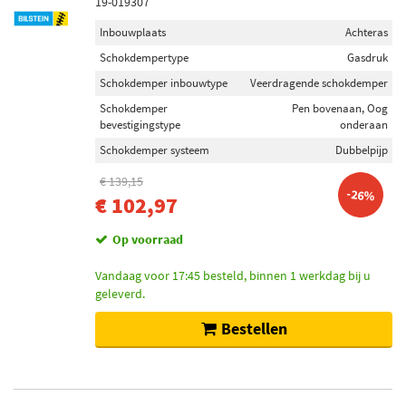
19-019307
Schokdemper inbouwtype
Inbouwplaats
Achteras
Veerpootresorptie (46)
Schokdempertype
Gasdruk
Veerdragende schokdemper (24)
Schokdemper inbouwtype
Veerdragende schokdemper
Telescoop-schokdemper (17)
Schokdemper
Pen bovenaan, Oog
Veerpoot (7)
bevestigingstype
onderaan
Dempermodule (3)
Schokdemper systeem
Dubbelpijp
€ 139,15
-26%
€ 102,97
Schokdemper bevestigingstype
Pen bovenaan (92)
Op voorraad
Oog onderaan (46)
Onder plaat (9)
Vandaag voor 17:45 besteld, binnen 1 werkdag bij u
geleverd.
Klem onderaan (7)
Oog bovenaan (4)
Bestellen
Toon meer
Voorraad