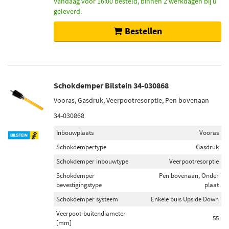
Vandaag voor 16:00 besteld, binnen 2 werkdagen bij u
geleverd.
Bestellen
Schokdemper Bilstein 34-030868
Vooras, Gasdruk, Veerpootresorptie, Pen bovenaan
34-030868
Inbouwplaats
Vooras
Schokdempertype
Gasdruk
Schokdemper inbouwtype
Veerpootresorptie
Schokdemper
Pen bovenaan, Onder
bevestigingstype
plaat
Schokdemper systeem
Enkele buis Upside Down
Veerpoot-buitendiameter
55
[mm]