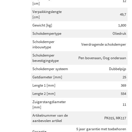
12
[cm]
Verpakkingslengte
49,7
[cm]
Gewicht [kg]
1,800
Schokdempertype
Oliedruk
Schokdemper
Veerdragende schokdemper
inbouwtype
Schokdemper
Pen bovenaan, Oog onderaan
bevestigingstype
Schokdemper systeem
Dubbelpijp
Gatdiameter [mm]
25
Lengte 1 [mm]
369
Lengte 2 [mm]
554
Zuigerstangdiameter
11
[mm]
Artikelnummer van de
PK015, MK117
aanbevolen artikel
5 jaar garantie met toebehoren
Garantie