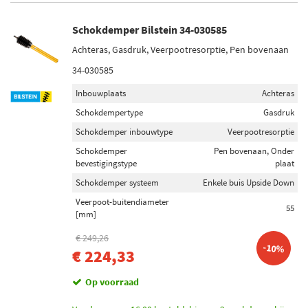
Schokdemper Bilstein 34-030585
Achteras, Gasdruk, Veerpootresorptie, Pen bovenaan
34-030585
Inbouwplaats
Achteras
Schokdempertype
Gasdruk
Schokdemper inbouwtype
Veerpootresorptie
Schokdemper
Pen bovenaan, Onder
bevestigingstype
plaat
Schokdemper systeem
Enkele buis Upside Down
Veerpoot-buitendiameter
55
[mm]
€ 249,26
-10%
€ 224,33
Op voorraad