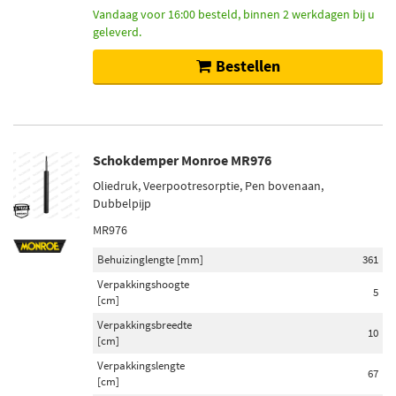
Vandaag voor 16:00 besteld, binnen 2 werkdagen bij u
geleverd.
Bestellen
Schokdemper Monroe MR976
Oliedruk, Veerpootresorptie, Pen bovenaan,
Dubbelpijp
MR976
Behuizinglengte [mm]
361
Verpakkingshoogte
5
[cm]
Verpakkingsbreedte
10
[cm]
Verpakkingslengte
67
[cm]