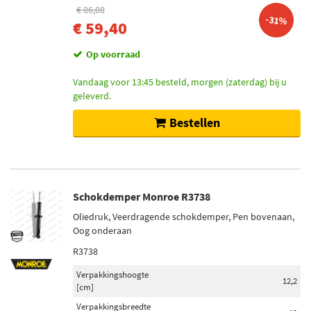
€ 86,08
-31%
€ 59,40
Op voorraad
Vandaag voor 13:45 besteld, morgen (zaterdag) bij u
geleverd.
Bestellen
Schokdemper Monroe R3738
Oliedruk, Veerdragende schokdemper, Pen bovenaan,
Oog onderaan
R3738
Verpakkingshoogte
12,2
[cm]
Verpakkingsbreedte