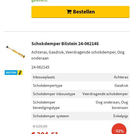
geleverd.
Bestellen
Schokdemper Bilstein 24-062145
Achteras, Gasdruk, Veerdragende schokdemper, Oog
onderaan
24-062145
Inbouwplaats
Achteras
Schokdempertype
Gasdruk
Schokdemper inbouwtype
Veerdragende schokdemper
Schokdemper
Oog onderaan, Oog
bevestigingstype
bovenaan
Schokdemper systeem
Enkelpijp
€ 229,90
-11%