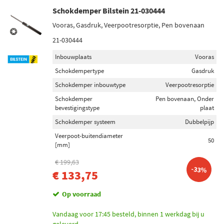
Niet op voorraad (66)
Schokdemper Bilstein 21-030444
Op voorraad (37)
Vooras, Gasdruk, Veerpootresorptie, Pen bovenaan
21-030444
Inbouwplaats
Vooras
Schokdempertype
Gasdruk
Schokdemper inbouwtype
Veerpootresorptie
Schokdemper
Pen bovenaan, Onder
bevestigingstype
plaat
Schokdemper systeem
Dubbelpijp
Veerpoot-buitendiameter
50
[mm]
€ 199,63
-33%
€ 133,75
Op voorraad
Vandaag voor 17:45 besteld, binnen 1 werkdag bij u