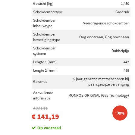
Gewicht [kg]
1,450
Schokdempertype
Gasdruk
Schokdemper
Veerdragende schokdemper
inbouwtype
Schokdemper
Oog onderaan, Oog bovenaan
bevestigingstype
Schokdemper
Dubbelpijp
systeem
Lengte 1 [mm]
442
Lengte 2 [mm]
488
5 jaar garantie met toebehoren bij
Garantie
paarsgewijze vervanging
Aanvullende
MONROE ORIGINAL (Gas Technology)
informatie
€ 201,71
-30%
€ 141,19
Op voorraad