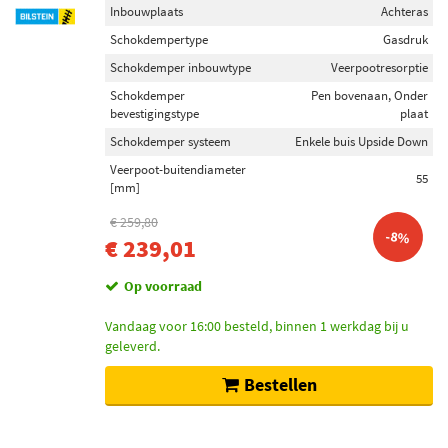
Inbouwplaats
Achteras
Schokdempertype
Gasdruk
Schokdemper inbouwtype
Veerpootresorptie
Schokdemper
Pen bovenaan, Onder
bevestigingstype
plaat
Schokdemper systeem
Enkele buis Upside Down
Veerpoot-buitendiameter
55
[mm]
€ 259,80
-8%
€ 239,01
Op voorraad
Vandaag voor 16:00 besteld, binnen 1 werkdag bij u
geleverd.
Bestellen