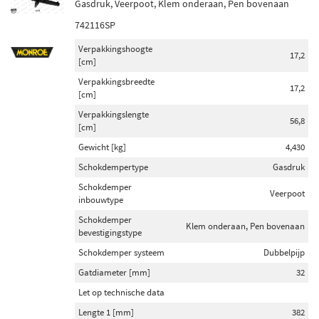
Gasdruk, Veerpoot, Klem onderaan, Pen bovenaan
742116SP
Verpakkingshoogte
17,2
[cm]
Verpakkingsbreedte
17,2
[cm]
Verpakkingslengte
56,8
[cm]
Gewicht [kg]
4,430
Schokdempertype
Gasdruk
Schokdemper
Veerpoot
inbouwtype
Schokdemper
Klem onderaan, Pen bovenaan
bevestigingstype
Schokdemper systeem
Dubbelpijp
Gatdiameter [mm]
32
Let op technische data
Lengte 1 [mm]
382