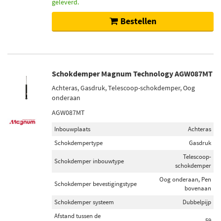
geleverd.
Bestellen
Schokdemper Magnum Technology AGW087MT
Achteras, Gasdruk, Telescoop-schokdemper, Oog
onderaan
AGW087MT
Inbouwplaats
Achteras
Schokdempertype
Gasdruk
Telescoop-
Schokdemper inbouwtype
schokdemper
Oog onderaan, Pen
Schokdemper bevestigingstype
bovenaan
Schokdemper systeem
Dubbelpijp
Afstand tussen de
59