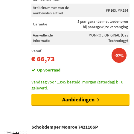
Artikelnummer van de
PK163, MK194
aanbevolen artikel
5 jaar garantie met toebehoren
Garantie
bij paarsgewijze vervanging
Aanvullende
MONROE ORIGINAL (Gas
informatie
Technology)
Vanaf
-57%
€ 66,73
Op voorraad
Vandaag voor 13:45 besteld, morgen (zaterdag) bij u
geleverd.
Aanbiedingen
Schokdemper Monroe 742116SP