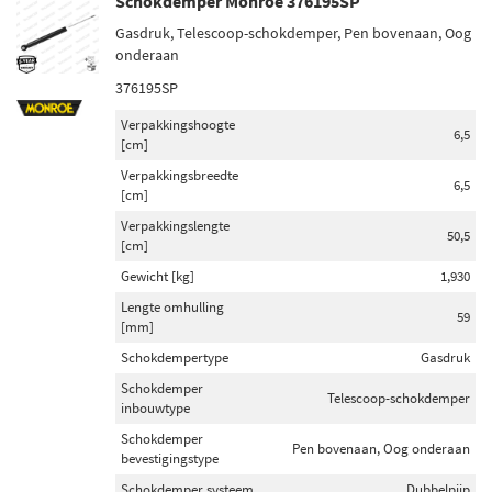
Schokdemper Monroe 376195SP
Gasdruk, Telescoop-schokdemper, Pen bovenaan, Oog
onderaan
376195SP
Verpakkingshoogte
6,5
[cm]
Verpakkingsbreedte
6,5
[cm]
Verpakkingslengte
50,5
[cm]
Gewicht [kg]
1,930
Lengte omhulling
59
[mm]
Schokdempertype
Gasdruk
Schokdemper
Telescoop-schokdemper
inbouwtype
Schokdemper
Pen bovenaan, Oog onderaan
bevestigingstype
Schokdemper systeem
Dubbelpijp