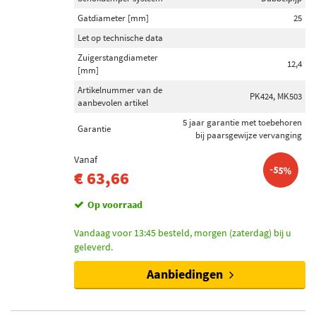
Gatdiameter [mm]
25
Let op technische data
Zuigerstangdiameter
12,4
[mm]
Artikelnummer van de
PK424, MK503
aanbevolen artikel
5 jaar garantie met toebehoren
Garantie
bij paarsgewijze vervanging
Vanaf
-55%
€ 63,66
Op voorraad
Vandaag voor 13:45 besteld, morgen (zaterdag) bij u
geleverd.
Aanbiedingen