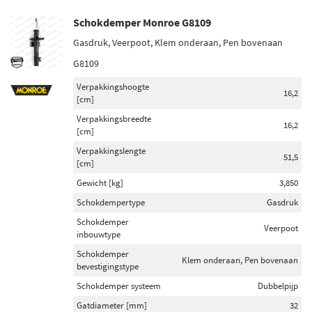
Schokdemper Monroe G8109
Gasdruk, Veerpoot, Klem onderaan, Pen bovenaan
G8109
Verpakkingshoogte
16,2
[cm]
Verpakkingsbreedte
16,2
[cm]
Verpakkingslengte
51,5
[cm]
Gewicht [kg]
3,850
Schokdempertype
Gasdruk
Schokdemper
Veerpoot
inbouwtype
Schokdemper
Klem onderaan, Pen bovenaan
bevestigingstype
Schokdemper systeem
Dubbelpijp
Gatdiameter [mm]
32