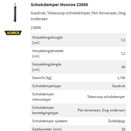
Schokdemper Monroe 23890
Schokdemper bevestigingstype
Gasdruk, Telescoop-schokdemper, Pen bovenaan, Oog
onderaan
Pen bovenaan (1517)
23890
Oog onderaan (823)
Vork onderaan (127)
Verpakkingshoogte
7,2
[cm]
Klem onderaan (93)
Verpakkingsbreedte
Onder plaat (65)
7,2
[cm]
Toon meer
Verpakkingslengte
60
[cm]
Voorraad
Gewicht [kg]
1,700
Op voorraad (856)
Schokdempertype
Gasdruk
Niet op voorraad (801)
Schokdemper
Telescoop-schokdemper
inbouwtype
Schokdemper
Pen bovenaan, Oog onderaan
bevestigingstype
Schokdemper systeem
Dubbelpijp
Gatdiameter [mm]
25