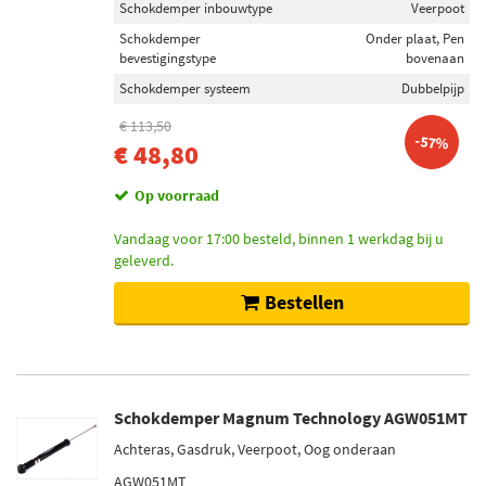
Schokdemper inbouwtype
Veerpoot
Maxgear (86)
Schokdemper
Onder plaat, Pen
Sachs (219)
bevestigingstype
bovenaan
Bilstein (278)
Schokdemper systeem
Dubbelpijp
€ 113,50
Toon meer
-57%
€ 48,80
Categorieën
Op voorraad
Schokdemper (1602)
Vandaag voor 17:00 besteld, binnen 1 werkdag bij u
Trillingsdemper (33)
geleverd.
Schokdemper montageset (19)
Bestellen
Draagarm-/ reactiearm lager (4)
Schokdemper ophangrubber (3)
Toon meer
Schokdemper Magnum Technology AGW051MT
Inbouwplaats
Achteras, Gasdruk, Veerpoot, Oog onderaan
Achteras (531)
Vooras (474)
AGW051MT