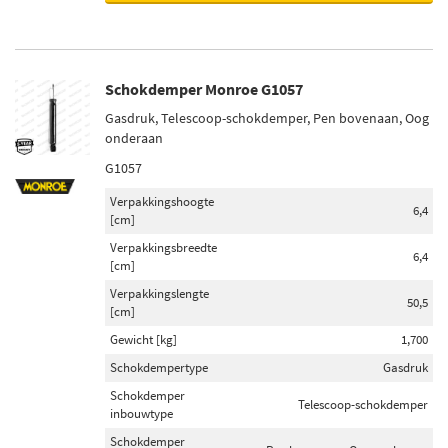
Schokdemper Monroe G1057
Gasdruk, Telescoop-schokdemper, Pen bovenaan, Oog
onderaan
G1057
Verpakkingshoogte
6,4
[cm]
Verpakkingsbreedte
6,4
[cm]
Verpakkingslengte
50,5
[cm]
Gewicht [kg]
1,700
Schokdempertype
Gasdruk
Schokdemper
Telescoop-schokdemper
inbouwtype
Schokdemper