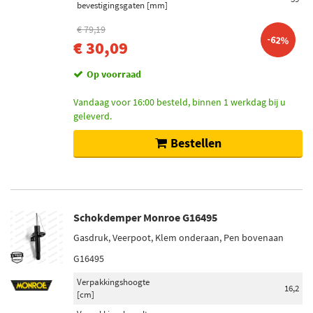
bevestigingsgaten [mm]
€ 79,19
-62%
€ 30,09
Op voorraad
Vandaag voor 16:00 besteld, binnen 1 werkdag bij u
geleverd.
Bestellen
Schokdemper Monroe G16495
Gasdruk, Veerpoot, Klem onderaan, Pen bovenaan
G16495
Verpakkingshoogte
16,2
[cm]