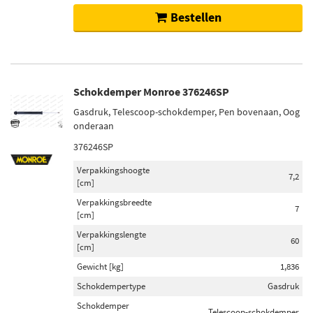
Bestellen
Schokdemper Monroe 376246SP
Gasdruk, Telescoop-schokdemper, Pen bovenaan, Oog
onderaan
376246SP
Verpakkingshoogte
7,2
[cm]
Verpakkingsbreedte
7
[cm]
Verpakkingslengte
60
[cm]
Gewicht [kg]
1,836
Schokdempertype
Gasdruk
Schokdemper
Telescoop-schokdemper