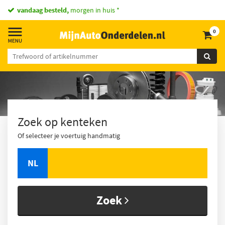
vandaag besteld,
morgen in huis *
0
Zoek op kenteken
Of selecteer je voertuig handmatig
NL
Zoek