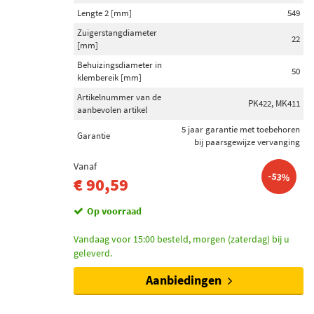
Lengte 2 [mm]
549
Zuigerstangdiameter
22
[mm]
Behuizingsdiameter in
50
klembereik [mm]
Artikelnummer van de
PK422, MK411
aanbevolen artikel
5 jaar garantie met toebehoren
Garantie
bij paarsgewijze vervanging
Vanaf
-53%
€ 90,59
Op voorraad
Vandaag voor 15:00 besteld, morgen (zaterdag) bij u
geleverd.
Aanbiedingen