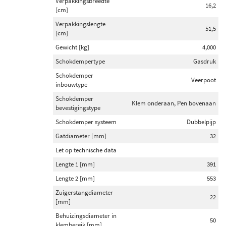
Verpakkingsbreedte
16,2
[cm]
Verpakkingslengte
51,5
[cm]
Gewicht [kg]
4,000
Schokdempertype
Gasdruk
Schokdemper
Veerpoot
inbouwtype
Schokdemper
Klem onderaan, Pen bovenaan
bevestigingstype
Schokdemper systeem
Dubbelpijp
Gatdiameter [mm]
32
Let op technische data
Lengte 1 [mm]
391
Lengte 2 [mm]
553
Zuigerstangdiameter
22
[mm]
Behuizingsdiameter in
50
klembereik [mm]