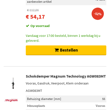
aanbevolen artikel
€ 112,86
-52%
€ 54,17
Op voorraad
Vandaag voor 17:00 besteld, binnen 1 werkdag bij u
geleverd.
Bestellen
Schokdemper Magnum Technology AGW083MT
Vooras, Gasdruk, Veerpoot, Klem onderaan
AGW083MT
Behuizing diameter [mm]
55
Inbouwplaats
Vooras