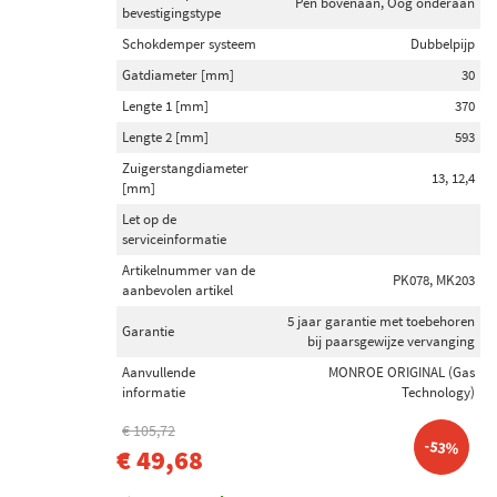
Pen bovenaan, Oog onderaan
bevestigingstype
Schokdemper systeem
Dubbelpijp
Gatdiameter [mm]
30
Lengte 1 [mm]
370
Lengte 2 [mm]
593
Zuigerstangdiameter
13, 12,4
[mm]
Let op de
serviceinformatie
Artikelnummer van de
PK078, MK203
aanbevolen artikel
5 jaar garantie met toebehoren
Garantie
bij paarsgewijze vervanging
Aanvullende
MONROE ORIGINAL (Gas
informatie
Technology)
€ 105,72
-53%
€ 49,68