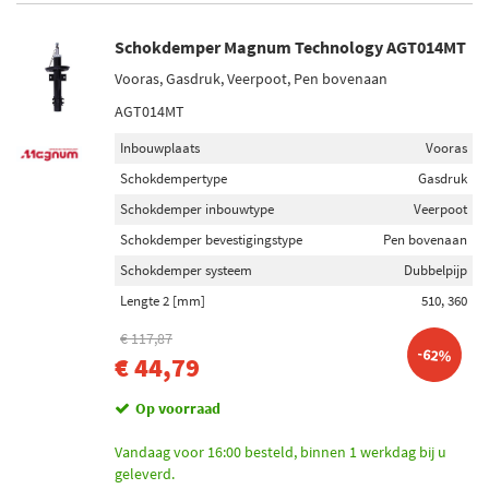
Schokdemper Magnum Technology AGT014MT
Vooras, Gasdruk, Veerpoot, Pen bovenaan
AGT014MT
Inbouwplaats
Vooras
Schokdempertype
Gasdruk
Schokdemper inbouwtype
Veerpoot
Schokdemper bevestigingstype
Pen bovenaan
Schokdemper systeem
Dubbelpijp
Lengte 2 [mm]
510, 360
€ 117,87
-62%
€ 44,79
Op voorraad
Vandaag voor 16:00 besteld, binnen 1 werkdag bij u
geleverd.