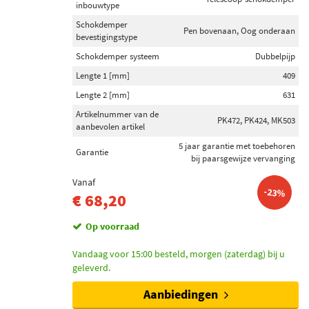
inbouwtype
Schokdemper
Pen bovenaan, Oog onderaan
bevestigingstype
Schokdemper systeem
Dubbelpijp
Lengte 1 [mm]
409
Lengte 2 [mm]
631
Artikelnummer van de
PK472, PK424, MK503
aanbevolen artikel
5 jaar garantie met toebehoren
Garantie
bij paarsgewijze vervanging
Vanaf
-23%
€ 68,20
Op voorraad
Vandaag voor 15:00 besteld, morgen (zaterdag) bij u
geleverd.
Aanbiedingen