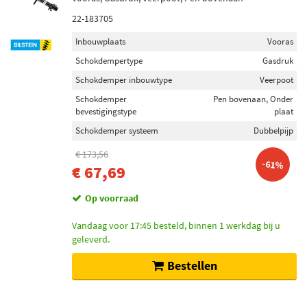
22-183705
Inbouwplaats
Vooras
Schokdempertype
Gasdruk
Schokdemper inbouwtype
Veerpoot
Schokdemper
Pen bovenaan, Onder
bevestigingstype
plaat
Schokdemper systeem
Dubbelpijp
€ 173,56
-61%
€ 67,69
Op voorraad
Vandaag voor 17:45 besteld, binnen 1 werkdag bij u
geleverd.
Bestellen