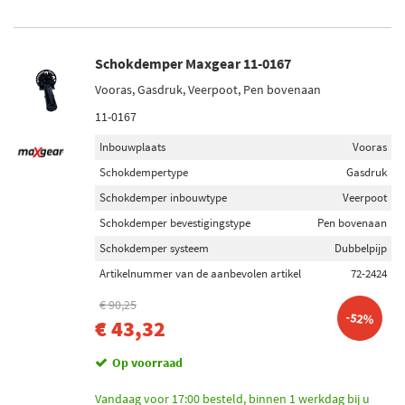
Schokdemper Maxgear 11-0167
Vooras, Gasdruk, Veerpoot, Pen bovenaan
11-0167
Inbouwplaats
Vooras
Schokdempertype
Gasdruk
Schokdemper inbouwtype
Veerpoot
Schokdemper bevestigingstype
Pen bovenaan
Schokdemper systeem
Dubbelpijp
Artikelnummer van de aanbevolen artikel
72-2424
€ 90,25
-52%
€ 43,32
Op voorraad
Vandaag voor 17:00 besteld, binnen 1 werkdag bij u