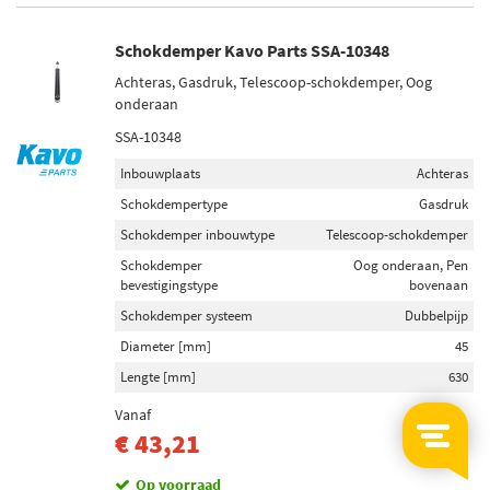
Schokdemper Kavo Parts SSA-10348
Achteras, Gasdruk, Telescoop-schokdemper, Oog
onderaan
SSA-10348
Inbouwplaats
Achteras
Schokdempertype
Gasdruk
Schokdemper inbouwtype
Telescoop-schokdemper
Schokdemper
Oog onderaan, Pen
bevestigingstype
bovenaan
Schokdemper systeem
Dubbelpijp
Diameter [mm]
45
Lengte [mm]
630
Vanaf
-32%
€ 43,21
Op voorraad