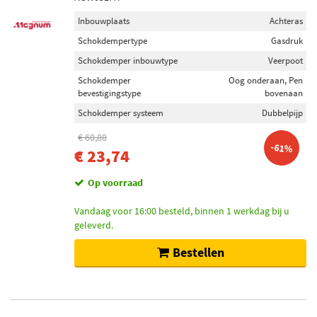
Vooras links (60)
Inbouwplaats
Achteras
Vooras rechts (59)
Schokdempertype
Gasdruk
Achteras rechts (51)
Schokdemper inbouwtype
Veerpoot
Toon meer
Schokdemper
Oog onderaan, Pen
bevestigingstype
bovenaan
Schokdemper systeem
Dubbelpijp
Schokdempertype
Gasdruk (1475)
€ 60,88
-61%
€ 23,74
Oliedruk (122)
Op voorraad
Schokdemper inbouwtype
Vandaag voor 16:00 besteld, binnen 1 werkdag bij u
Telescoop-schokdemper (535)
geleverd.
Veerpoot (475)
Veerdragende schokdemper (302)
Bestellen
Demper niet veerdragend (138)
Veerpootresorptie (111)
Toon meer