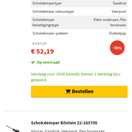
Schokdempertype
Gasdruk
Schokdemper inbouwtype
Veerpoot
Schokdemper
Klem onderaan, Pen
bevestigingstype
bovenaan
Schokdemper systeem
Dubbelpijp
€ 127,28
-59%
€ 52,19
Op voorraad
Vandaag voor 16:00 besteld, binnen 1 werkdag bij u
geleverd.
Bestellen
Schokdemper Bilstein 22-183705
Vooras, Gasdruk, Veerpoot, Pen bovenaan