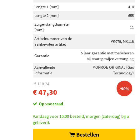
Lengte 1 [mm]
418
Lengte 2 [mm]
655
Zuigerstangdiameter
11
[mm]
Artikelnummer van de
PK078, MK118
aanbevolen artikel
5 jaar garantie met toebehoren
Garantie
bij paarsgewijze vervanging
Aanvullende
MONROE ORIGINAL (Gas
informatie
Technology)
€ 118,24
-60%
€ 47,30
Op voorraad
Vandaag voor 15:00 besteld, morgen (zaterdag) bij u
geleverd.
Bestellen