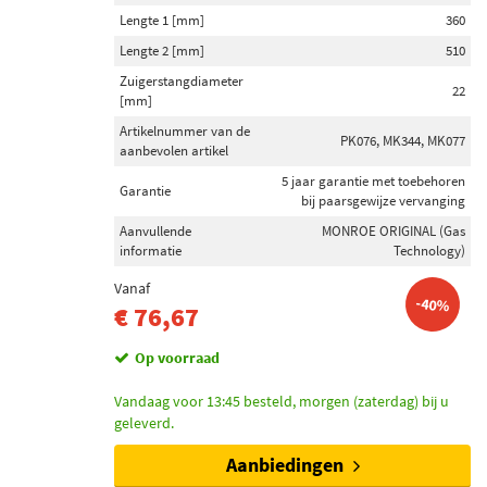
Lengte 1 [mm]
360
Lengte 2 [mm]
510
Zuigerstangdiameter
22
[mm]
Artikelnummer van de
PK076, MK344, MK077
aanbevolen artikel
5 jaar garantie met toebehoren
Garantie
bij paarsgewijze vervanging
Aanvullende
MONROE ORIGINAL (Gas
informatie
Technology)
Vanaf
-40%
€ 76,67
Op voorraad
Vandaag voor 13:45 besteld, morgen (zaterdag) bij u
geleverd.
Aanbiedingen