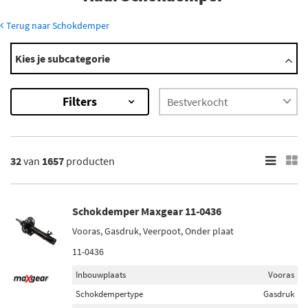
Terug naar Schokdemper
Modellen
Kies je subcategorie
100
200
Filters
50
80
90
Toon meer
32
van
1657
producten
×
1657
Resultaten
Schokdemper Maxgear 11-0436
Vooras, Gasdruk, Veerpoot, Onder plaat
×
Merk
11-0436
Monroe (140)
Inbouwplaats
Vooras
Magnum Technology (75)
Schokdempertype
Gasdruk