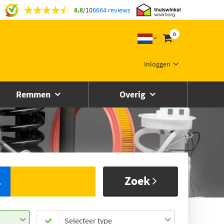
8.8
/
10
6664 reviews
0
Inloggen
Remmen
Overig
Zoek
L
Selecteer type