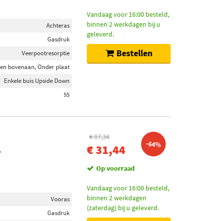
Vandaag voor 16:00 besteld,
binnen 2 werkdagen bij u
Achteras
geleverd.
Gasdruk
Bestellen
Veerpootresorptie
en bovenaan, Onder plaat
Enkele buis Upside Down
55
€ 87,34
-64%
€ 31,44
T
Op voorraad
Vandaag voor 16:00 besteld,
binnen 2 werkdagen
Vooras
(zaterdag) bij u geleverd.
Gasdruk