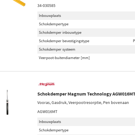
34-030585
Inbouwplaats
Schokdempertype
Schokdemper inbouwtype
Schokdemper bevestigingstype
P
Schokdemper systeem
Veerpoot-buitendiameter [mm]
Schokdemper Magnum Technology AGW016M
Vooras, Gasdruk, Veerpootresorptie, Pen bovenaan
AGW016MT
Inbouwplaats
Schokdempertype