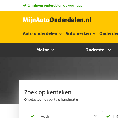
vandaag besteld,
morgen in huis *
Auto onderdelen
Automerken
Onderde
Motor
Onderstel
Zoek op kenteken
Of selecteer je voertuig handmatig
Audi