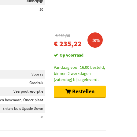
Dubbelpijp
50
€ 261,36
-10%
€ 235,22
Op voorraad
Vandaag voor 16:00 besteld,
binnen 2 werkdagen
Vooras
(zaterdag) bij u geleverd.
Gasdruk
Bestellen
Veerpootresorptie
en bovenaan, Onder plaat
Enkele buis Upside Down
50