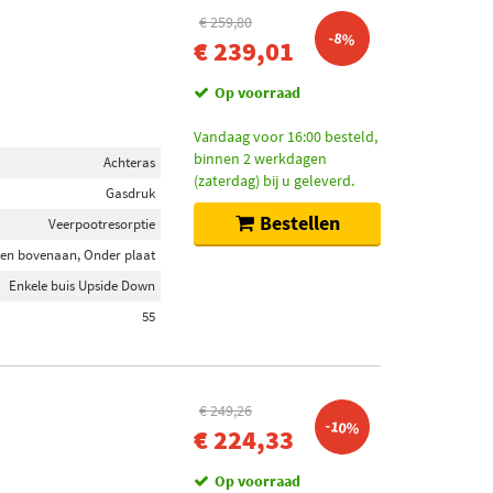
€ 259,80
-8%
€ 239,01
Op voorraad
Vandaag voor 16:00 besteld,
binnen 2 werkdagen
Achteras
(zaterdag) bij u geleverd.
Gasdruk
Bestellen
Veerpootresorptie
en bovenaan, Onder plaat
Enkele buis Upside Down
55
€ 249,26
-10%
€ 224,33
Op voorraad