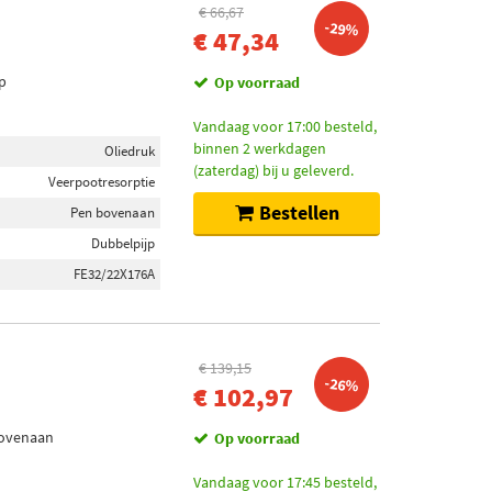
€ 66,67
-29%
€ 47,34
p
Op voorraad
Vandaag voor 17:00 besteld,
binnen 2 werkdagen
Oliedruk
(zaterdag) bij u geleverd.
Veerpootresorptie
Bestellen
Pen bovenaan
Dubbelpijp
FE32/22X176A
€ 139,15
-26%
€ 102,97
bovenaan
Op voorraad
Vandaag voor 17:45 besteld,