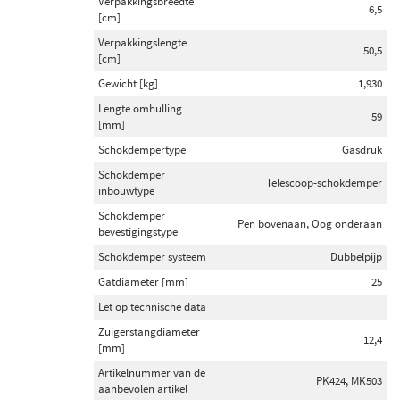
Verpakkingsbreedte
Inbouwplaats
6,5
[cm]
Achteras (35)
Verpakkingslengte
50,5
Vooras (25)
[cm]
Vooras links (3)
Gewicht [kg]
1,930
Vooras rechts (3)
Lengte omhulling
59
[mm]
Achteras links (2)
Schokdempertype
Gasdruk
Toon meer
Schokdemper
Telescoop-schokdemper
inbouwtype
Schokdempertype
Schokdemper
Pen bovenaan, Oog onderaan
Gasdruk (91)
bevestigingstype
Oliedruk (1)
Schokdemper systeem
Dubbelpijp
Gatdiameter [mm]
25
Schokdemper inbouwtype
Let op technische data
Telescoop-schokdemper (44)
Zuigerstangdiameter
12,4
[mm]
Veerpoot (37)
Artikelnummer van de
Demper niet veerdragend (10)
PK424, MK503
aanbevolen artikel