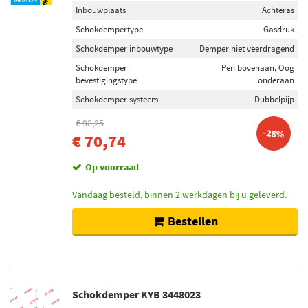
Inbouwplaats
Achteras
Schokdempertype
Gasdruk
Schokdemper inbouwtype
Demper niet veerdragend
Schokdemper
Pen bovenaan, Oog
bevestigingstype
onderaan
Schokdemper systeem
Dubbelpijp
€ 98,25
-28%
€ 70,74
Op voorraad
Vandaag besteld, binnen 2 werkdagen bij u geleverd.
Bestellen
Schokdemper KYB 3448023