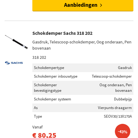
Aanbiedingen
Schokdemper Sachs 318 202
Gasdruk, Telescoop-schokdemper, Oog onderaan, Pen
bovenaan
318 202
Schokdempertype
Gasdruk
Schokdemper inbouwtype
Telescoop-schokdemper
Schokdemper
Oog onderaan, Pen
bevestigingstype
bovenaan
Schokdemper systeem
Dubbelpijp
As
Vierpunts draagarm
Type
SEOV30/13X170A
Vanaf
-43%
€ 80,25