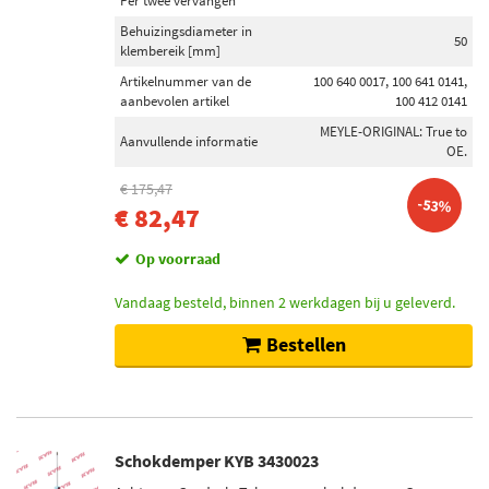
Per twee vervangen
Behuizingsdiameter in
50
klembereik [mm]
Artikelnummer van de
100 640 0017, 100 641 0141,
aanbevolen artikel
100 412 0141
MEYLE-ORIGINAL: True to
Aanvullende informatie
OE.
€ 175,47
-53%
€ 82,47
Op voorraad
Vandaag besteld, binnen 2 werkdagen bij u geleverd.
Bestellen
Schokdemper KYB 3430023