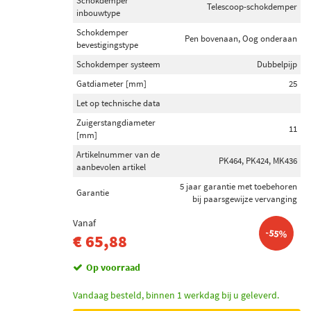
Schokdemper
Telescoop-schokdemper
inbouwtype
Schokdemper
Pen bovenaan, Oog onderaan
bevestigingstype
Schokdemper systeem
Dubbelpijp
Gatdiameter [mm]
25
Let op technische data
Zuigerstangdiameter
11
[mm]
Artikelnummer van de
PK464, PK424, MK436
aanbevolen artikel
5 jaar garantie met toebehoren
Garantie
bij paarsgewijze vervanging
Vanaf
-55%
€ 65,88
Op voorraad
Vandaag besteld, binnen 1 werkdag bij u geleverd.