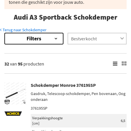
tonen die geschikt zijn voor jouw auto.
Audi A3 Sportback Schokdemper
Terug naar Schokdemper
Filters
95
Resultaten
×
Merk
32
van
95
producten
Monroe (7)
Magnum Technology (5)
Schokdemper Monroe 376195SP
Maxgear (5)
Gasdruk, Telescoop-schokdemper, Pen bovenaan, Oog
Sachs (12)
onderaan
Bilstein (18)
376195SP
Verpakkingshoogte
Toon meer
6,5
[cm]