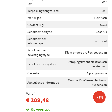
20,7
[cm]
Verpakkingslengte [cm]
59,1
Werkwijze
Elektrisch
Gewicht [kg]
5,568
Schokdempertype
Gasdruk
Schokdemper
Veerpoot
inbouwtype
Schokdemper
Klem onderaan, Pen bovenaan
bevestigingstype
Dempingskracht elektronisch
Schokdemper systeem
verstelbaar
Garantie
5 jaar garantie
Monroe RideSense Electronic
Aanvullende informatie
Suspension
Vanaf
-28%
€ 208,48
Op voorraad