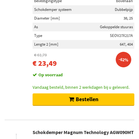
bevestigingstype
bovenaan
Schokdemper systeem
Dubbelpijp
Diameter [mm]
38, 25
As
Gekoppelde stuuras
Type
SEOV27X217A
Lengte 2 [mm]
647, 404
€ 61,79
-62%
€ 23,49
Op voorraad
Vandaag besteld, binnen 2 werkdagen bij u geleverd.
Bestellen
Schokdemper Magnum Technology AGW090MT