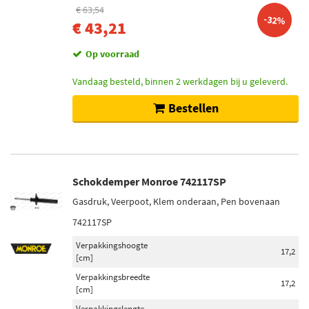
€ 63,54
-32%
€ 43,21
Op voorraad
Vandaag besteld, binnen 2 werkdagen bij u geleverd.
Bestellen
Schokdemper Monroe 742117SP
Gasdruk, Veerpoot, Klem onderaan, Pen bovenaan
742117SP
Verpakkingshoogte
17,2
[cm]
Verpakkingsbreedte
17,2
[cm]
Verpakkingslengte