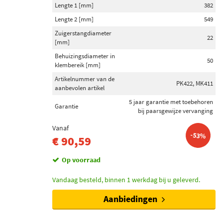
Lengte 1 [mm]
382
Lengte 2 [mm]
549
Zuigerstangdiameter
22
[mm]
Behuizingsdiameter in
50
klembereik [mm]
Artikelnummer van de
PK422, MK411
aanbevolen artikel
5 jaar garantie met toebehoren
Garantie
bij paarsgewijze vervanging
Vanaf
-53%
€ 90,59
Op voorraad
Vandaag besteld, binnen 1 werkdag bij u geleverd.
Aanbiedingen