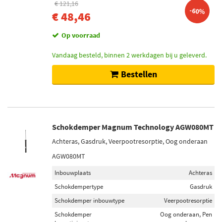
€ 121,16
-60%
€ 48,46
Op voorraad
Vandaag besteld, binnen 2 werkdagen bij u geleverd.
Bestellen
Schokdemper Magnum Technology AGW080MT
Achteras, Gasdruk, Veerpootresorptie, Oog onderaan
AGW080MT
Inbouwplaats
Achteras
Schokdempertype
Gasdruk
Schokdemper inbouwtype
Veerpootresorptie
Schokdemper
Oog onderaan, Pen