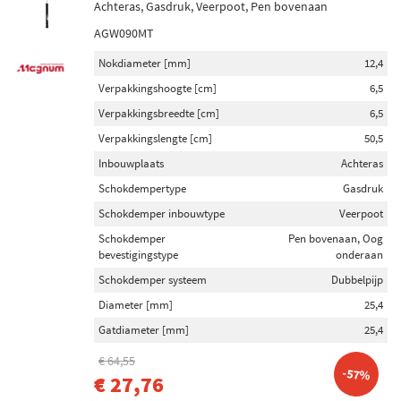
Achteras, Gasdruk, Veerpoot, Pen bovenaan
AGW090MT
Nokdiameter [mm]
12,4
Verpakkingshoogte [cm]
6,5
Verpakkingsbreedte [cm]
6,5
Verpakkingslengte [cm]
50,5
Inbouwplaats
Achteras
Schokdempertype
Gasdruk
Schokdemper inbouwtype
Veerpoot
Schokdemper
Pen bovenaan, Oog
bevestigingstype
onderaan
Schokdemper systeem
Dubbelpijp
Diameter [mm]
25,4
Gatdiameter [mm]
25,4
€ 64,55
-57%
€ 27,76