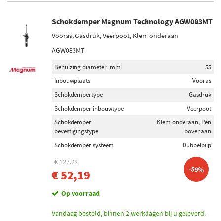
Schokdemper Magnum Technology AGW083MT
Vooras, Gasdruk, Veerpoot, Klem onderaan
AGW083MT
Behuizing diameter [mm]
55
Inbouwplaats
Vooras
Schokdempertype
Gasdruk
Schokdemper inbouwtype
Veerpoot
Schokdemper
Klem onderaan, Pen
bevestigingstype
bovenaan
Schokdemper systeem
Dubbelpijp
€ 127,28
-59%
€ 52,19
Op voorraad
Vandaag besteld, binnen 2 werkdagen bij u geleverd.