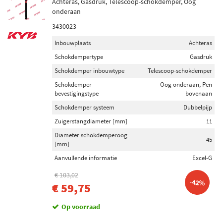
Achteras, Gasdruk, Telescoop-schokdemper, Oog
onderaan
3430023
Inbouwplaats
Achteras
Schokdempertype
Gasdruk
Schokdemper inbouwtype
Telescoop-schokdemper
Schokdemper
Oog onderaan, Pen
bevestigingstype
bovenaan
Schokdemper systeem
Dubbelpijp
Zuigerstangdiameter [mm]
11
Diameter schokdemperoog
45
[mm]
Aanvullende informatie
Excel-G
€ 103,02
-42%
€ 59,75
Op voorraad