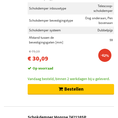
Telescoop-
Schokdemper inbouwtype
schokdemper
Oog onderaan, Pen
Schokdemper bevestigingstype
bovenaan
Schokdemper systeem
Dubbelpijp
Afstand tussen de
59
bevestigingsgaten [mm]
€ 79,19
-62%
€ 30,09
Op voorraad
Vandaag besteld, binnen 2 werkdagen bij u geleverd.
Bestellen
Schokdemper Monroe 742116SP