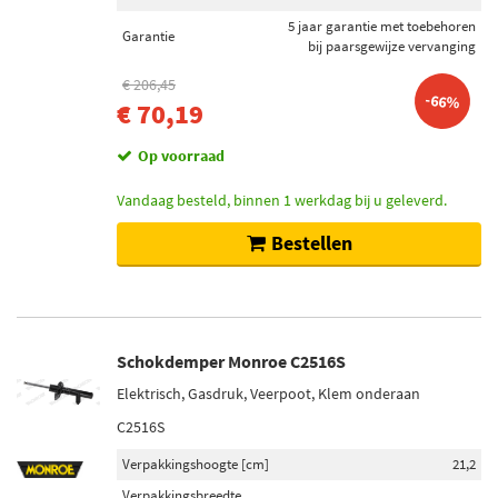
5 jaar garantie met toebehoren
Garantie
bij paarsgewijze vervanging
€ 206,45
-66%
€ 70,19
Op voorraad
Vandaag besteld, binnen 1 werkdag bij u geleverd.
Bestellen
Schokdemper Monroe C2516S
Elektrisch, Gasdruk, Veerpoot, Klem onderaan
C2516S
Verpakkingshoogte [cm]
21,2
Verpakkingsbreedte