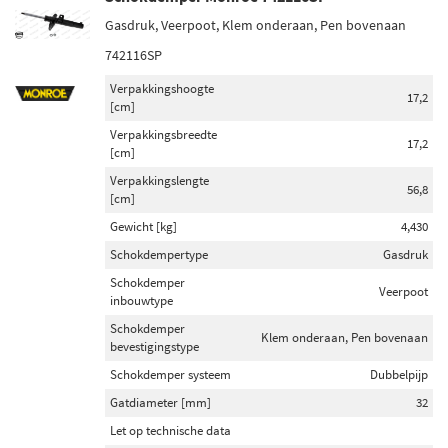
Gasdruk, Veerpoot, Klem onderaan, Pen bovenaan
742116SP
Verpakkingshoogte
17,2
[cm]
Verpakkingsbreedte
17,2
[cm]
Verpakkingslengte
56,8
[cm]
Gewicht [kg]
4,430
Schokdempertype
Gasdruk
Schokdemper
Veerpoot
inbouwtype
Schokdemper
Klem onderaan, Pen bovenaan
bevestigingstype
Schokdemper systeem
Dubbelpijp
Gatdiameter [mm]
32
Let op technische data