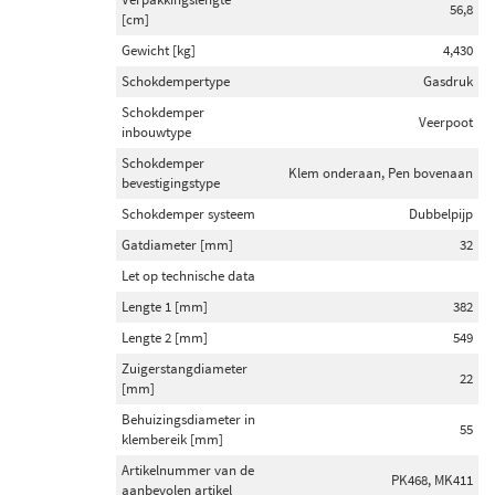
56,8
[cm]
Gewicht [kg]
4,430
Schokdempertype
Gasdruk
Schokdemper
Veerpoot
inbouwtype
Schokdemper
Klem onderaan, Pen bovenaan
bevestigingstype
Schokdemper systeem
Dubbelpijp
Gatdiameter [mm]
32
Let op technische data
Lengte 1 [mm]
382
Lengte 2 [mm]
549
Zuigerstangdiameter
22
[mm]
Behuizingsdiameter in
55
klembereik [mm]
Artikelnummer van de
PK468, MK411
aanbevolen artikel