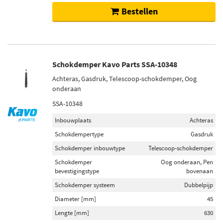
Bestellen
Schokdemper Kavo Parts SSA-10348
Achteras, Gasdruk, Telescoop-schokdemper, Oog
onderaan
SSA-10348
Inbouwplaats
Achteras
Schokdempertype
Gasdruk
Schokdemper inbouwtype
Telescoop-schokdemper
Schokdemper
Oog onderaan, Pen
bevestigingstype
bovenaan
Schokdemper systeem
Dubbelpijp
Diameter [mm]
45
Lengte [mm]
630