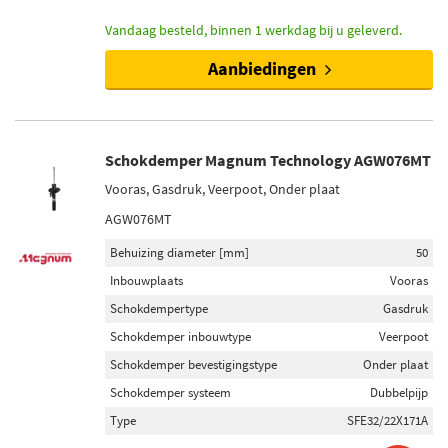
Vandaag besteld, binnen 1 werkdag bij u geleverd.
Aanbiedingen
Schokdemper Magnum Technology AGW076MT
Vooras, Gasdruk, Veerpoot, Onder plaat
AGW076MT
Behuizing diameter [mm]
50
Inbouwplaats
Vooras
Schokdempertype
Gasdruk
Schokdemper inbouwtype
Veerpoot
Schokdemper bevestigingstype
Onder plaat
Schokdemper systeem
Dubbelpijp
Type
SFE32/22X171A