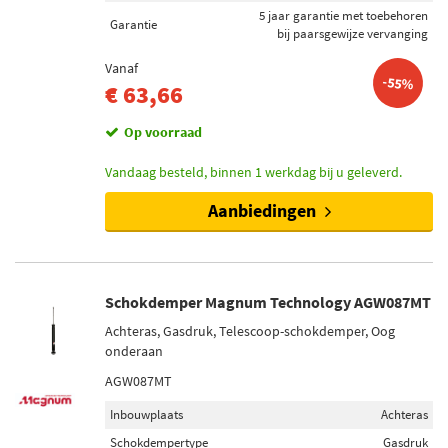
Veerpootresorptie (1)
5 jaar garantie met toebehoren
Garantie
Veerdragende schokdemper (1)
bij paarsgewijze vervanging
Toon meer
Vanaf
-55%
€ 63,66
Schokdemper bevestigingstype
Op voorraad
Pen bovenaan (90)
Oog onderaan (55)
Vandaag besteld, binnen 1 werkdag bij u geleverd.
Klem onderaan (6)
Aanbiedingen
Onder plaat (4)
Onderste klem (3)
Toon meer
Schokdemper Magnum Technology AGW087MT
Voorraad
Achteras, Gasdruk, Telescoop-schokdemper, Oog
onderaan
Op voorraad (54)
AGW087MT
Niet op voorraad (41)
Inbouwplaats
Achteras
Schokdempertype
Gasdruk