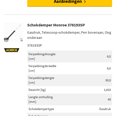
Aanbiedingen
Schokdemper Monroe 376193SP
Gasdruk, Telescoop-schokdemper, Pen bovenaan, Oog
onderaan
376193SP
Verpakkingshoogte
6,5
[cm]
Verpakkingsbreedte
6,5
[cm]
Verpakkingslengte
50,5
[cm]
Gewicht [kg]
1,610
Lengte omhulling
45
[mm]
Schokdempertype
Gasdruk