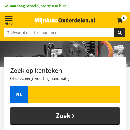
vandaag besteld,
morgen in huis *
0
Zoek op kenteken
Of selecteer je voertuig handmatig
NL
Zoek