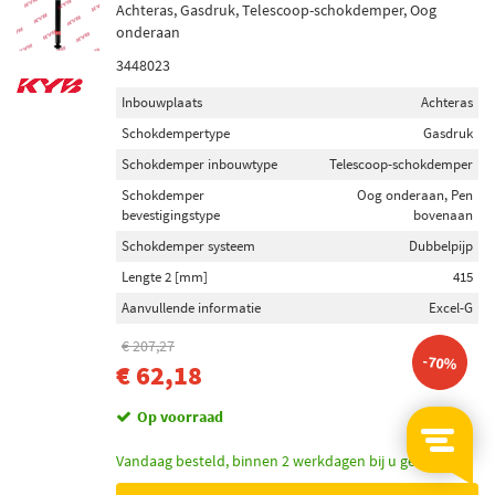
Achteras, Gasdruk, Telescoop-schokdemper, Oog
onderaan
3448023
Inbouwplaats
Achteras
Schokdempertype
Gasdruk
Schokdemper inbouwtype
Telescoop-schokdemper
Schokdemper
Oog onderaan, Pen
bevestigingstype
bovenaan
Schokdemper systeem
Dubbelpijp
Lengte 2 [mm]
415
Aanvullende informatie
Excel-G
€ 207,27
-70%
€ 62,18
Op voorraad
Vandaag besteld, binnen 2 werkdagen bij u geleverd.