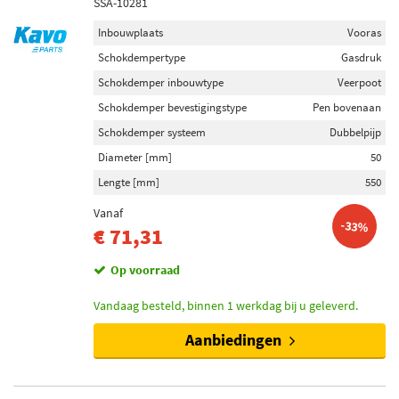
SSA-10281
Inbouwplaats
Vooras
Schokdempertype
Gasdruk
Schokdemper inbouwtype
Veerpoot
Schokdemper bevestigingstype
Pen bovenaan
Schokdemper systeem
Dubbelpijp
Diameter [mm]
50
Lengte [mm]
550
Vanaf
-33%
€ 71,31
Op voorraad
Vandaag besteld, binnen 1 werkdag bij u geleverd.
Aanbiedingen