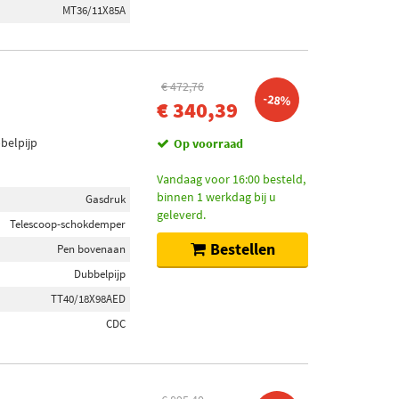
MT36/11X85A
€ 472,76
-28%
€ 340,39
belpijp
Op voorraad
Vandaag voor 16:00 besteld,
binnen 1 werkdag bij u
Gasdruk
geleverd.
Telescoop-schokdemper
Bestellen
Pen bovenaan
Dubbelpijp
TT40/18X98AED
CDC