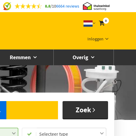
8.8
/
10
6664 reviews
0
Inloggen
Remmen
Overig
Zoek
L
Selecteer type