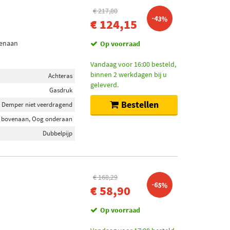
€ 217,80
-43%
€ 124,15
venaan
Op voorraad
Vandaag voor 16:00 besteld,
binnen 2 werkdagen bij u
Achteras
geleverd.
Gasdruk
Bestellen
Demper niet veerdragend
 bovenaan, Oog onderaan
Dubbelpijp
€ 168,29
-65%
€ 58,90
Op voorraad