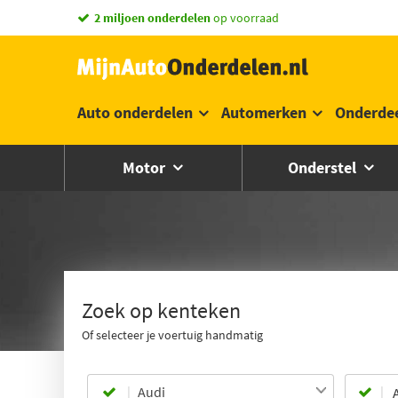
vandaag besteld,
2 miljoen onderdelen
morgen in huis *
op voorraad
Auto onderdelen
Automerken
Onderde
Motor
Onderstel
Zoek op kenteken
Of selecteer je voertuig handmatig
Audi