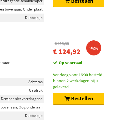
Bestellen
eerdragende schokdemper
en bovenaan, Onder plaat
Dubbelpijp
€ 215,38
-42%
€ 124,92
venaan
Op voorraad
Vandaag voor 16:00 besteld,
binnen 2 werkdagen bij u
Achteras
geleverd.
Gasdruk
Bestellen
Demper niet veerdragend
 bovenaan, Oog onderaan
Dubbelpijp