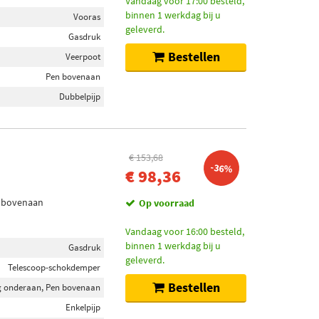
Vandaag voor 17:00 besteld,
binnen 1 werkdag bij u
Vooras
geleverd.
Gasdruk
Bestellen
Veerpoot
Pen bovenaan
Dubbelpijp
€ 153,68
-36%
€ 98,36
n bovenaan
Op voorraad
Vandaag voor 16:00 besteld,
binnen 1 werkdag bij u
Gasdruk
geleverd.
Telescoop-schokdemper
Bestellen
 onderaan, Pen bovenaan
Enkelpijp