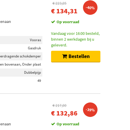
€ 223,85
-40%
€ 134,31
venaan
Op voorraad
Vandaag voor 16:00 besteld,
binnen 2 werkdagen bij u
Vooras
geleverd.
Gasdruk
Bestellen
eerdragende schokdemper
en bovenaan, Onder plaat
Dubbelpijp
49
€ 217,80
-39%
€ 132,86
venaan
Op voorraad