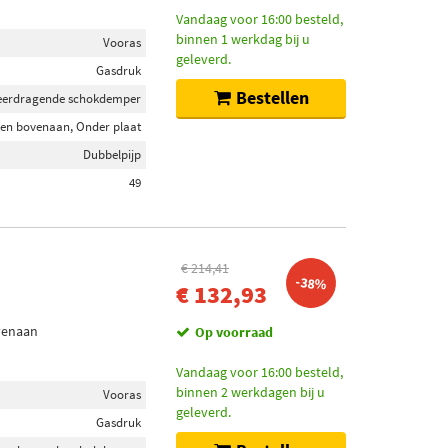
Vandaag voor 16:00 besteld,
binnen 1 werkdag bij u
Vooras
geleverd.
Gasdruk
Bestellen
eerdragende schokdemper
en bovenaan, Onder plaat
Dubbelpijp
49
€ 214,41
-38%
€ 132,93
venaan
Op voorraad
Vandaag voor 16:00 besteld,
binnen 2 werkdagen bij u
Vooras
geleverd.
Gasdruk