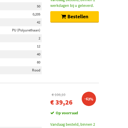
werkdagen bij u geleverd.
50
0,205
Bestellen
42
PU (Polyurethaan)
2
12
40
80
Rood
€ 106,10
-63%
€ 39,26
Op voorraad
Vandaag besteld, binnen 2