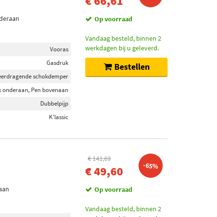
€ 66,61
nderaan
Op voorraad
Vandaag besteld, binnen 2
werkdagen bij u geleverd.
Vooras
Gasdruk
Bestellen
eerdragende schokdemper
k onderaan, Pen bovenaan
Dubbelpijp
K'lassic
€ 141,69
-65%
€ 49,60
aan
Op voorraad
Vandaag besteld, binnen 2