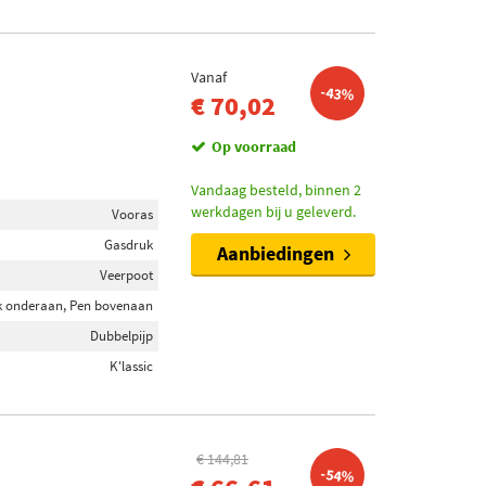
Vanaf
-43%
€ 70,02
Op voorraad
Vandaag besteld, binnen 2
werkdagen bij u geleverd.
Vooras
Gasdruk
Aanbiedingen
Veerpoot
k onderaan, Pen bovenaan
Dubbelpijp
K'lassic
€ 144,81
-54%