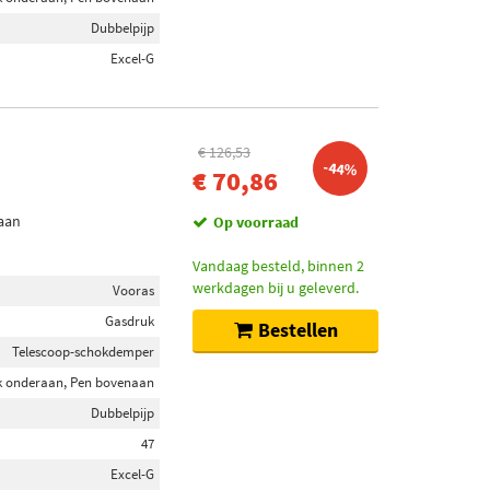
Dubbelpijp
Excel-G
€ 126,53
-44%
€ 70,86
aan
Op voorraad
Vandaag besteld, binnen 2
werkdagen bij u geleverd.
Vooras
Gasdruk
Bestellen
Telescoop-schokdemper
k onderaan, Pen bovenaan
Dubbelpijp
47
Excel-G