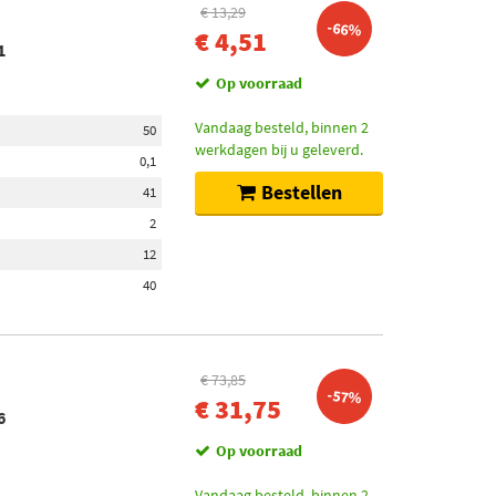
€ 13,29
-66%
€ 4,51
1
Op voorraad
Vandaag besteld, binnen 2
50
werkdagen bij u geleverd.
0,1
Bestellen
41
2
12
40
€ 73,85
-57%
€ 31,75
6
Op voorraad
Vandaag besteld, binnen 2