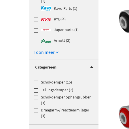
(1)
Kavo Parts (1)
KYB (4)
Japanparts (1)
Arnott (2)
Toon meer
Categorieën
Schokdemper (15)
Trillingsdemper (7)
Schokdemper ophangrubber
(3)
Draagarm-/ reactiearm lager
(3)