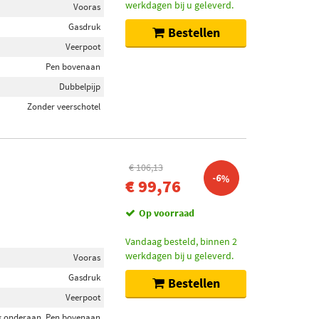
werkdagen bij u geleverd.
Vooras
Gasdruk
Bestellen
Veerpoot
Pen bovenaan
Dubbelpijp
Zonder veerschotel
€ 106,13
-6%
€ 99,76
Op voorraad
Vandaag besteld, binnen 2
werkdagen bij u geleverd.
Vooras
Gasdruk
Bestellen
Veerpoot
k onderaan, Pen bovenaan