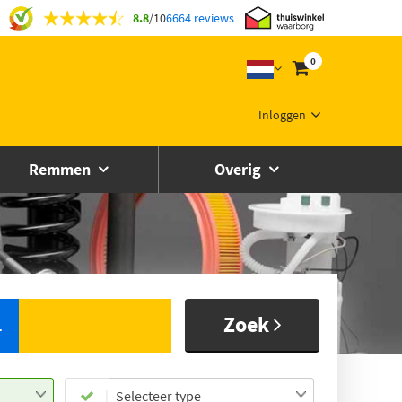
8.8
/
10
6664 reviews
0
Inloggen
Remmen
Overig
Zoek
L
Selecteer type