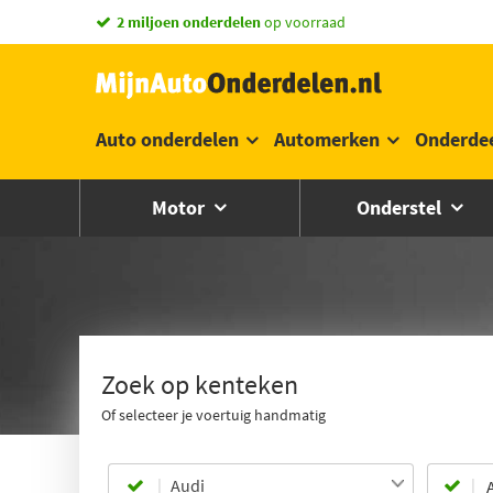
vandaag besteld,
2 miljoen onderdelen
morgen in huis *
op voorraad
Auto onderdelen
Automerken
Onderde
Motor
Onderstel
Zoek op kenteken
Of selecteer je voertuig handmatig
Audi