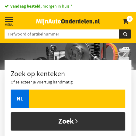
vandaag besteld,
morgen in huis *
0
Zoek op kenteken
Of selecteer je voertuig handmatig
NL
Zoek