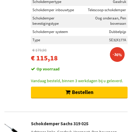
Schokdempertype
Gasdruk
Schokdemper inbouwtype
Telescoop-schokdemper
Schokdemper
Oog onderaan, Pen
bevestigingstype
bovenaan
Schokdemper systeem
Dubbelpijp
Type
SE32X177A
€ 179,98
-36%
€ 115,18
Op voorraad
Vandaag besteld, binnen 3 werkdagen bij u geleverd.
Bestellen
Schokdemper Sachs 319 025