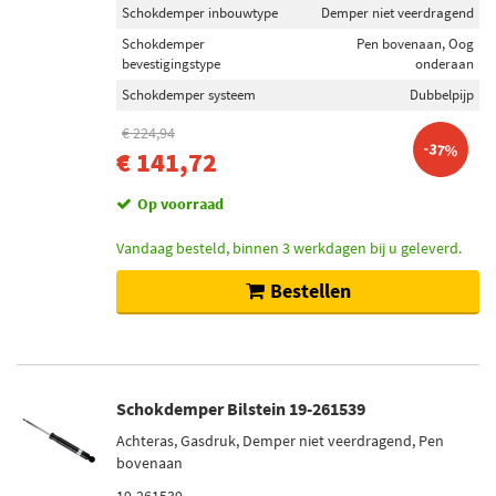
Inbouwplaats
Schokdemper inbouwtype
Demper niet veerdragend
Achteras (12)
Schokdemper
Pen bovenaan, Oog
bevestigingstype
onderaan
Vooras links (5)
Schokdemper systeem
Dubbelpijp
Vooras rechts (5)
Achteras rechts (3)
€ 224,94
-37%
€ 141,72
Vooras (3)
Toon meer
Op voorraad
Vandaag besteld, binnen 3 werkdagen bij u geleverd.
Schokdemper inbouwtype
Veerpoot (10)
Bestellen
Veerdragende schokdemper (9)
Telescoop-schokdemper (9)
Demper niet veerdragend (8)
Demper met aanslagveer (2)
Schokdemper Bilstein 19-261539
Toon meer
Achteras, Gasdruk, Demper niet veerdragend, Pen
bovenaan