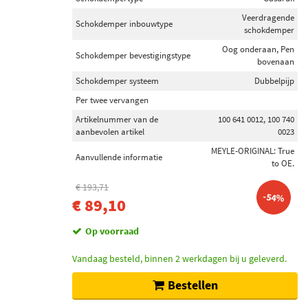
Veerdragende
Schokdemper inbouwtype
schokdemper
Oog onderaan, Pen
Schokdemper bevestigingstype
bovenaan
Schokdemper systeem
Dubbelpijp
Per twee vervangen
Artikelnummer van de
100 641 0012, 100 740
aanbevolen artikel
0023
MEYLE-ORIGINAL: True
Aanvullende informatie
to OE.
€ 193,71
-54%
€ 89,10
Op voorraad
Vandaag besteld, binnen 2 werkdagen bij u geleverd.
Bestellen