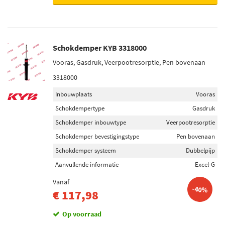
Schokdemper KYB 3318000
Vooras, Gasdruk, Veerpootresorptie, Pen bovenaan
3318000
Inbouwplaats
Vooras
Schokdempertype
Gasdruk
Schokdemper inbouwtype
Veerpootresorptie
Schokdemper bevestigingstype
Pen bovenaan
Schokdemper systeem
Dubbelpijp
Aanvullende informatie
Excel-G
Vanaf
-40%
€ 117,98
Op voorraad