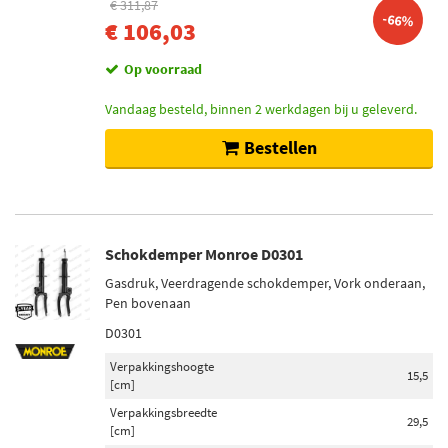
€ 311,87
-66%
€ 106,03
Op voorraad
Vandaag besteld, binnen 2 werkdagen bij u geleverd.
Bestellen
Schokdemper Monroe D0301
Gasdruk, Veerdragende schokdemper, Vork onderaan,
Pen bovenaan
D0301
Verpakkingshoogte
15,5
[cm]
Verpakkingsbreedte
29,5
[cm]