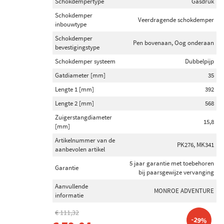
Schokdempertype
Gasdruk
Schokdemper
Veerdragende schokdemper
inbouwtype
Schokdemper
Pen bovenaan, Oog onderaan
bevestigingstype
Schokdemper systeem
Dubbelpijp
Gatdiameter [mm]
35
Lengte 1 [mm]
392
Lengte 2 [mm]
568
Zuigerstangdiameter
15,8
[mm]
Artikelnummer van de
PK276, MK341
aanbevolen artikel
5 jaar garantie met toebehoren
Garantie
bij paarsgewijze vervanging
Aanvullende
MONROE ADVENTURE
informatie
€ 111,32
-29%