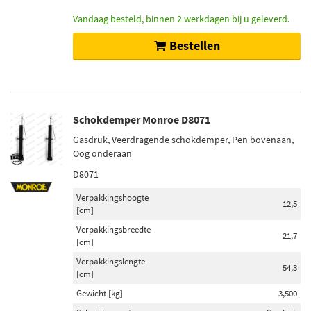
Vandaag besteld, binnen 2 werkdagen bij u geleverd.
Bestellen
Schokdemper Monroe D8071
Gasdruk, Veerdragende schokdemper, Pen bovenaan,
Oog onderaan
D8071
Verpakkingshoogte
12,5
[cm]
Verpakkingsbreedte
21,7
[cm]
Verpakkingslengte
54,3
[cm]
Gewicht [kg]
3,500