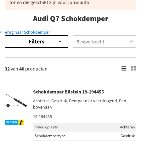
tonen die geschikt zijn voor jouw auto.
Audi Q7 Schokdemper
Terug naar Schokdemper
Filters
40
Resultaten
×
Merk
32
van
40
producten
Monroe (7)
Magnum Technology (1)
Schokdemper Bilstein 19-194455
Maxgear (1)
Achteras, Gasdruk, Demper niet veerdragend, Pen
Sachs (9)
bovenaan
Bilstein (9)
19-194455
Inbouwplaats
Achteras
Toon meer
Schokdempertype
Gasdruk