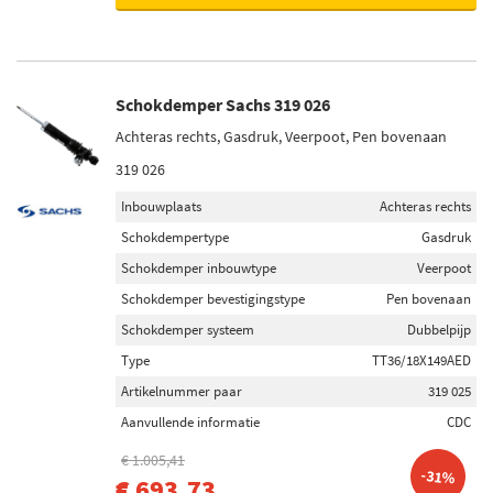
Schokdemper Sachs 319 026
Achteras rechts, Gasdruk, Veerpoot, Pen bovenaan
319 026
Inbouwplaats
Achteras rechts
Schokdempertype
Gasdruk
Schokdemper inbouwtype
Veerpoot
Schokdemper bevestigingstype
Pen bovenaan
Schokdemper systeem
Dubbelpijp
Type
TT36/18X149AED
Artikelnummer paar
319 025
Aanvullende informatie
CDC
€ 1.005,41
-31%
€ 693,73