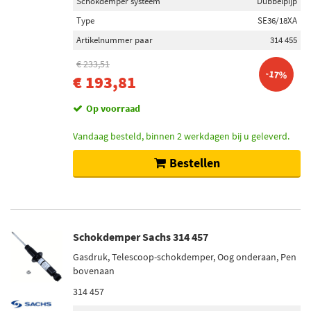
Schokdemper systeem
Dubbelpijp
Type
SE36/18XA
Artikelnummer paar
314 455
€ 233,51
-17%
€ 193,81
Op voorraad
Vandaag besteld, binnen 2 werkdagen bij u geleverd.
Bestellen
Schokdemper Sachs 314 457
Gasdruk, Telescoop-schokdemper, Oog onderaan, Pen
bovenaan
314 457