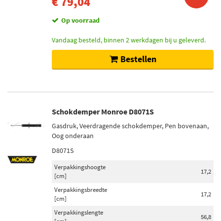
€ 79,04
Op voorraad
Vandaag besteld, binnen 2 werkdagen bij u geleverd.
Bestellen
Schokdemper Monroe D8071S
Gasdruk, Veerdragende schokdemper, Pen bovenaan,
Oog onderaan
D8071S
Verpakkingshoogte
17,2
[cm]
Verpakkingsbreedte
17,2
[cm]
Verpakkingslengte
56,8