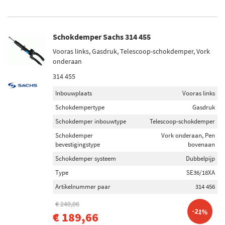
Schokdemper Sachs 314 455
Vooras links, Gasdruk, Telescoop-schokdemper, Vork
onderaan
314 455
Inbouwplaats
Vooras links
Schokdempertype
Gasdruk
Schokdemper inbouwtype
Telescoop-schokdemper
Schokdemper
Vork onderaan, Pen
bevestigingstype
bovenaan
Schokdemper systeem
Dubbelpijp
Type
SE36/18XA
Artikelnummer paar
314 456
€ 240,06
-21%
€ 189,66