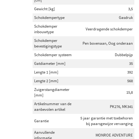
[cm]
Gewicht [kg]
3,5
Schokdempertype
Gasdruk
Schokdemper
Veerdragende schokdemper
inbouwtype
Schokdemper
Pen bovenaan, Oog onderaan
bevestigingstype
Schokdemper systeem
Dubbelpijp
Gatdiameter [mm]
35
Lengte 1 [mm]
392
Lengte 2 [mm]
568
Zuigerstangdiameter
15,8
[mm]
Artikelnummer van de
PK276, MK341
aanbevolen artikel
5 jaar garantie met toebehoren
Garantie
bij paarsgewijze vervanging
Aanvullende
MONROE ADVENTURE
informatie