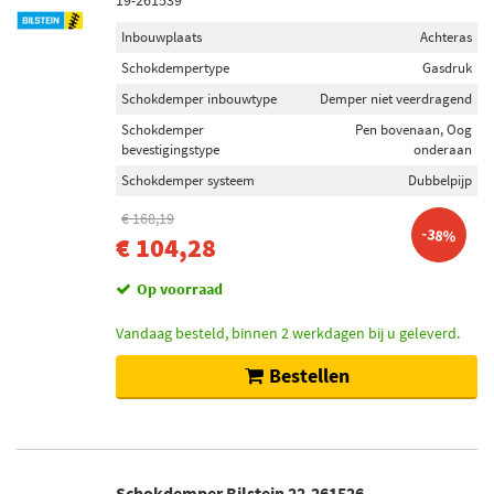
Schokdemper bevestigingstype
19-261539
Pen bovenaan (36)
Inbouwplaats
Achteras
Oog onderaan (18)
Schokdempertype
Gasdruk
Vork onderaan (8)
Schokdemper inbouwtype
Demper niet veerdragend
Klem onderaan (2)
Schokdemper
Pen bovenaan, Oog
Oog bovenaan (1)
bevestigingstype
onderaan
Schokdemper systeem
Dubbelpijp
Voorraad
€ 168,19
-38%
€ 104,28
Op voorraad (26)
Niet op voorraad (14)
Op voorraad
Vandaag besteld, binnen 2 werkdagen bij u geleverd.
Bestellen
Schokdemper Bilstein 22-261526