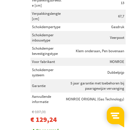
Verpakkingsbreedt
13
e [cm]
Verpakkingslengte
67,7
[cm]
Schokdempertype
Gasdruk
Schokdemper
Veerpoot
inbouwtype
Schokdemper
Klem onderaan, Pen bovenaan
bevestigingstype
Voor fabrikant
MONROE
Schokdemper
Dubbelpijp
systeem
5 jaar garantie met toebehoren bij
Garantie
paarsgewijze vervanging
Aanvullende
MONROE ORIGINAL (Gas Technology)
informatie
€ 187,31
-31%
€ 129,24