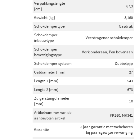
Verpakkingslengte
67,3
[cm]
Gewicht [kg]
5,160
Schokdempertype
Gasdruk
Schokdemper
Veerdragende schokdemper
inbouwtype
Schokdemper
Vork onderaan, Pen bovenaan
bevestigingstype
Schokdemper systeem
Dubbelpijp
Gatdiameter [mm]
27
Lengte 1 [mm]
543
Lengte 2 [mm]
673
Zuigerstangdiameter
18
[mm]
Artikelnummer van de
PK280, MK341
aanbevolen artikel
5 jaar garantie met toebehoren
Garantie
bij paarsgewijze vervanging