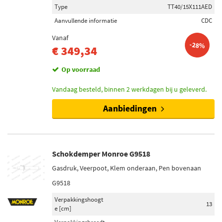
Type
TT40/15X111AED
Aanvullende informatie
CDC
Vanaf
-28%
€ 349,34
Op voorraad
Vandaag besteld, binnen 2 werkdagen bij u geleverd.
Aanbiedingen
Schokdemper Monroe G9518
Gasdruk, Veerpoot, Klem onderaan, Pen bovenaan
G9518
Verpakkingshoogt
13
e [cm]