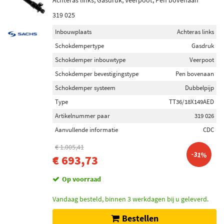
Achteras links, Gasdruk, Veerpoot, Pen bovenaan
319 025
Inbouwplaats
Achteras links
Schokdempertype
Gasdruk
Schokdemper inbouwtype
Veerpoot
Schokdemper bevestigingstype
Pen bovenaan
Schokdemper systeem
Dubbelpijp
Type
TT36/18X149AED
Artikelnummer paar
319 026
Aanvullende informatie
CDC
€ 1.005,41
-31%
€ 693,73
Op voorraad
Vandaag besteld, binnen 3 werkdagen bij u geleverd.
Bestellen