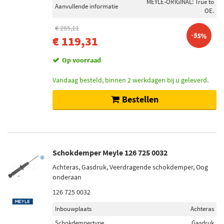
MEYLE-ORIGINAL: True to
Aanvullende informatie
OE.
€ 265,11
-55%
€ 119,31
Op voorraad
Vandaag besteld, binnen 2 werkdagen bij u geleverd.
Bestellen
Schokdemper Meyle 126 725 0032
Achteras, Gasdruk, Veerdragende schokdemper, Oog
onderaan
126 725 0032
Inbouwplaats
Achteras
Schokdempertype
Gasdruk