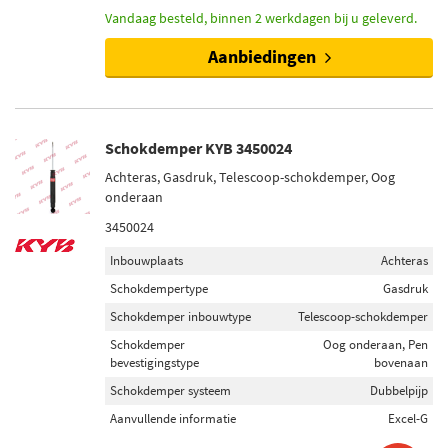
Vandaag besteld, binnen 2 werkdagen bij u geleverd.
Aanbiedingen
Schokdemper KYB 3450024
Achteras, Gasdruk, Telescoop-schokdemper, Oog
onderaan
3450024
Inbouwplaats
Achteras
Schokdempertype
Gasdruk
Schokdemper inbouwtype
Telescoop-schokdemper
Schokdemper
Oog onderaan, Pen
bevestigingstype
bovenaan
Schokdemper systeem
Dubbelpijp
Aanvullende informatie
Excel-G