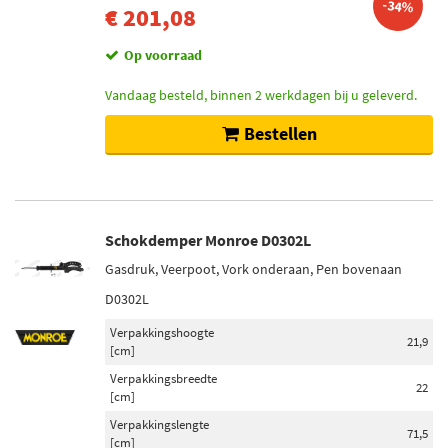
-34%
€ 201,08
Op voorraad
Vandaag besteld, binnen 2 werkdagen bij u geleverd.
Bestellen
Schokdemper Monroe D0302L
Gasdruk, Veerpoot, Vork onderaan, Pen bovenaan
D0302L
Verpakkingshoogte
21,9
[cm]
Verpakkingsbreedte
22
[cm]
Verpakkingslengte
71,5
[cm]