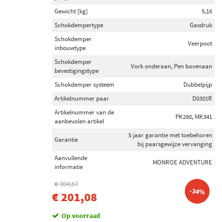
Gewicht [kg]
5,16
Schokdempertype
Gasdruk
Schokdemper
Veerpoot
inbouwtype
Schokdemper
Vork onderaan, Pen bovenaan
bevestigingstype
Schokdemper systeem
Dubbelpijp
Artikelnummer paar
D0301R
Artikelnummer van de
PK280, MK341
aanbevolen artikel
5 jaar garantie met toebehoren
Garantie
bij paarsgewijze vervanging
Aanvullende
MONROE ADVENTURE
informatie
€ 304,67
-34%
€ 201,08
Op voorraad