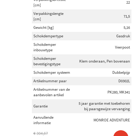
22
[cm]
Verpakkingslengte
71,5
[cm]
Gewicht [kg]
5,16
Schokdempertype
Gasdruk
Schokdemper
Veerpoot
inbouwtype
Schokdemper
Klem onderaan, Pen bovenaan
bevestigingstype
Schokdemper systeem
Dubbelpijp
Artikelnummer paar
D0302L
Artikelnummer van de
PK280, MK341
aanbevolen artikel
5 jaar garantie met toebehoren
Garantie
bij paarsgewijze vervanging
Aanvullende
MONROE ADVENTURE
informatie
€ 304,67