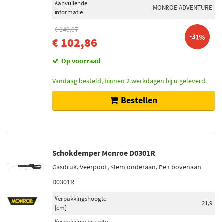
Aanvullende
MONROE ADVENTURE
informatie
€ 149,07
-31%
€ 102,86
Op voorraad
Vandaag besteld, binnen 2 werkdagen bij u geleverd.
Bestellen
Schokdemper Monroe D0301R
Gasdruk, Veerpoot, Klem onderaan, Pen bovenaan
D0301R
Verpakkingshoogte
21,9
[cm]
Verpakkingsbreedte