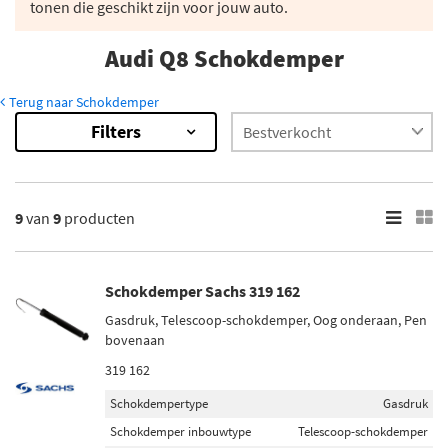
tonen die geschikt zijn voor jouw auto.
Audi Q8 Schokdemper
Terug naar Schokdemper
Filters
9
Resultaten
×
Merk
9
van
9
producten
Sachs (3)
Bilstein (2)
Schokdemper Sachs 319 162
Vaico (1)
Gasdruk, Telescoop-schokdemper, Oog onderaan, Pen
Koni (3)
bovenaan
319 162
Inbouwplaats
Schokdempertype
Gasdruk
Achteras (2)
Schokdemper inbouwtype
Telescoop-schokdemper