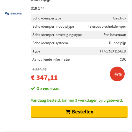
319 177
Schokdempertype
Gasdruk
Schokdemper inbouwtype
Telescoop-schokdemper
Schokdemper bevestigingstype
Pen bovenaan
Schokdemper systeem
Dubbelpijp
Type
TT40/18X115AED
Aanvullende informatie
CDC
€ 559,87
-38%
€ 347,11
Op voorraad
Vandaag besteld, binnen 3 werkdagen bij u geleverd.
Bestellen