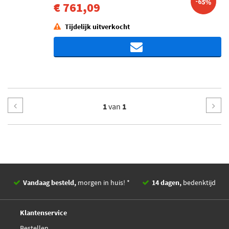
-65%
€ 761,09
Tijdelijk uitverkocht
1
van
1
Vandaag besteld,
morgen in huis! *
14 dagen,
bedenktijd
Deskundig,
advies
Klantenservice
Bestellen