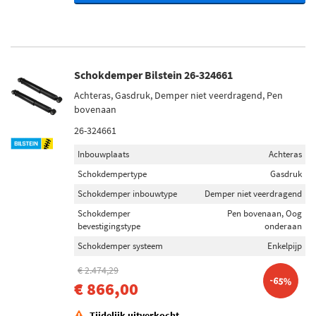
Schokdemper Bilstein 26-324661
Achteras, Gasdruk, Demper niet veerdragend, Pen
bovenaan
26-324661
Inbouwplaats
Achteras
Schokdempertype
Gasdruk
Schokdemper inbouwtype
Demper niet veerdragend
Schokdemper
Pen bovenaan, Oog
bevestigingstype
onderaan
Schokdemper systeem
Enkelpijp
€ 2.474,29
-65%
€ 866,00
Tijdelijk uitverkocht