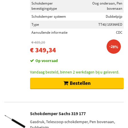
Achteras links (1)
Schokdemper
Oog onderaan, Pen
Achteras rechts (1)
bevestigingstype
bovenaan
Schokdemper systeem
Dubbelpijp
Schokdemper inbouwtype
Type
TT40/15X99AED
Telescoop-schokdemper (3)
Aanvullende informatie
CDC
Demper niet veerdragend (2)
€ 485,20
-28%
Veerpoot (1)
€ 349,34
Op voorraad
Schokdemper bevestigingstype
Pen bovenaan (5)
Vandaag besteld, binnen 2 werkdagen bij u geleverd.
Oog onderaan (4)
Bestellen
Oog bovenaan (1)
Voorraad
Niet op voorraad (6)
Schokdemper Sachs 319 177
Op voorraad (3)
Gasdruk, Telescoop-schokdemper, Pen bovenaan,
Dubbelpijp