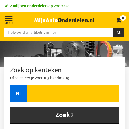
vandaag besteld,
morgen in huis *
0
Zoek op kenteken
Of selecteer je voertuig handmatig
NL
Zoek