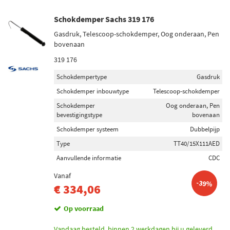
Schokdemper Sachs 319 176
Gasdruk, Telescoop-schokdemper, Oog onderaan, Pen
bovenaan
319 176
Schokdempertype
Gasdruk
Schokdemper inbouwtype
Telescoop-schokdemper
Schokdemper
Oog onderaan, Pen
bevestigingstype
bovenaan
Schokdemper systeem
Dubbelpijp
Type
TT40/15X111AED
Aanvullende informatie
CDC
Vanaf
-39%
€ 334,06
Op voorraad
Vandaag besteld, binnen 2 werkdagen bij u geleverd.