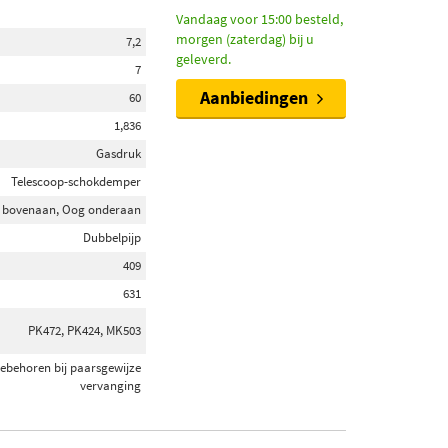
Vandaag voor 15:00 besteld,
morgen (zaterdag) bij u
7,2
geleverd.
7
Aanbiedingen
60
1,836
Gasdruk
Telescoop-schokdemper
 bovenaan, Oog onderaan
Dubbelpijp
409
631
PK472, PK424, MK503
oebehoren bij paarsgewijze
vervanging