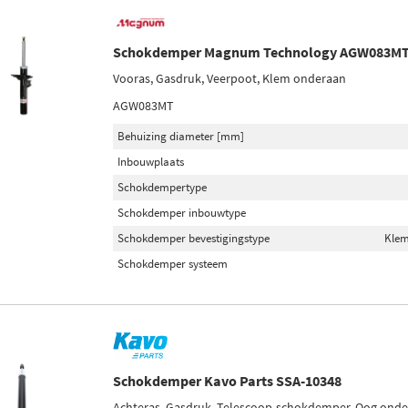
Schokdemper Magnum Technology AGW083M
Vooras, Gasdruk, Veerpoot, Klem onderaan
AGW083MT
Behuizing diameter [mm]
Inbouwplaats
Schokdempertype
Schokdemper inbouwtype
Schokdemper bevestigingstype
Klem
Schokdemper systeem
Schokdemper Kavo Parts SSA-10348
Achteras, Gasdruk, Telescoop-schokdemper, Oog ond