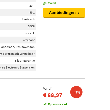
geleverd.
20,7
Aanbiedingen
59,1
Elektrisch
5,568
Gasdruk
Veerpoot
 onderaan, Pen bovenaan
 elektronisch verstelbaar
5 jaar garantie
nse Electronic Suspension
Vanaf
-33%
€ 88,97
Op voorraad