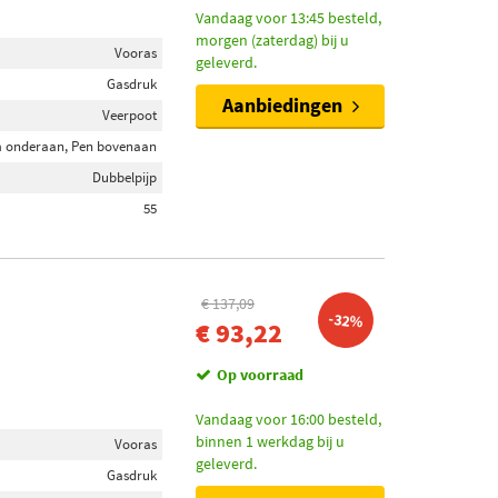
Vandaag voor 13:45 besteld,
morgen (zaterdag) bij u
Vooras
geleverd.
Gasdruk
Aanbiedingen
Veerpoot
 onderaan, Pen bovenaan
Dubbelpijp
55
€ 137,09
-32%
€ 93,22
Op voorraad
Vandaag voor 16:00 besteld,
binnen 1 werkdag bij u
Vooras
geleverd.
Gasdruk