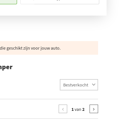
die geschikt zijn voor jouw auto.
mper
1
van
2