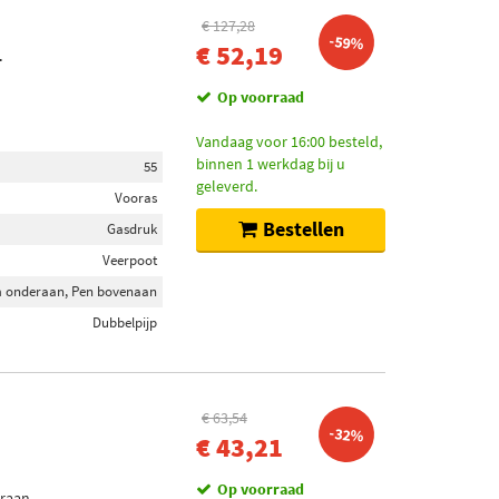
€ 127,28
-59%
€ 52,19
T
Op voorraad
Vandaag voor 16:00 besteld,
binnen 1 werkdag bij u
55
geleverd.
Vooras
Bestellen
Gasdruk
Veerpoot
 onderaan, Pen bovenaan
Dubbelpijp
€ 63,54
-32%
€ 43,21
Op voorraad
eraan