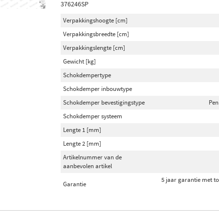
376246SP
Verpakkingshoogte [cm]
Verpakkingsbreedte [cm]
Verpakkingslengte [cm]
Gewicht [kg]
Schokdempertype
Schokdemper inbouwtype
Schokdemper bevestigingstype
Pen
Schokdemper systeem
Lengte 1 [mm]
Lengte 2 [mm]
Artikelnummer van de
aanbevolen artikel
5 jaar garantie met t
Garantie