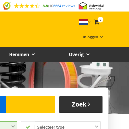
8.8
/
10
6664 reviews
0
Inloggen
Remmen
Overig
Zoek
L
Selecteer type