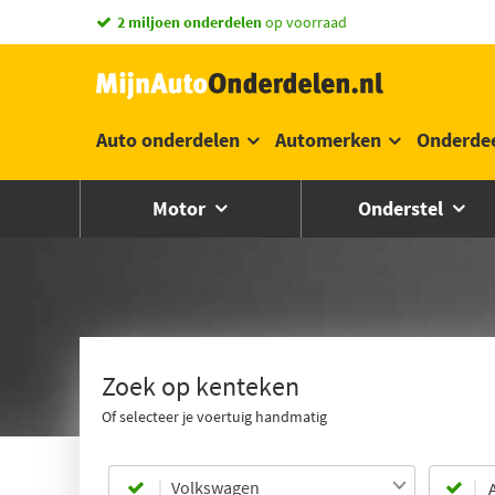
vandaag besteld,
morgen in huis *
Auto onderdelen
Automerken
Onderde
Motor
Onderstel
Zoek op kenteken
Of selecteer je voertuig handmatig
Volkswagen