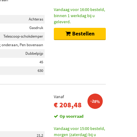
Vandaag voor 16:00 besteld,
binnen 1 werkdag bij u
Achteras
geleverd.
Gasdruk
Bestellen
Telescoop-schokdemper
 onderaan, Pen bovenaan
Dubbelpijp
45
630
Vanaf
-28%
€ 208,48
Op voorraad
Vandaag voor 15:00 besteld,
morgen (zaterdag) bij u
21,2