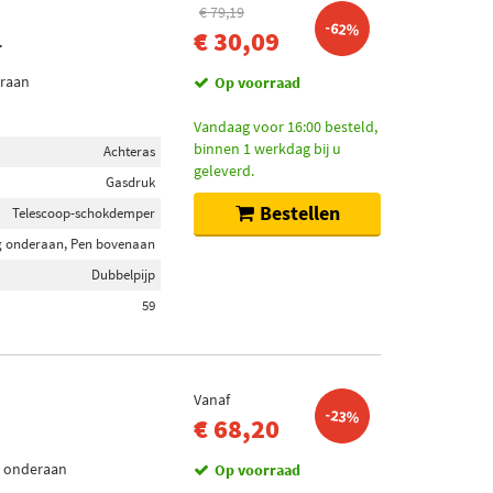
€ 79,19
-62%
€ 30,09
T
eraan
Op voorraad
Vandaag voor 16:00 besteld,
binnen 1 werkdag bij u
Achteras
geleverd.
Gasdruk
Bestellen
Telescoop-schokdemper
 onderaan, Pen bovenaan
Dubbelpijp
59
Vanaf
-23%
€ 68,20
g onderaan
Op voorraad