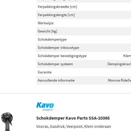
Verpakkingsbreedte [cm]
Verpakkingslengte [cm]
Werkwijze
Gewicht [kg]
Schokdempertype
Schokdemper inbouwtype
Schokdemper bevestigingstype
Klem
Schokdemper systeem
Dempingskracht
Garantie
Aanvullende informatie
Monroe RideSe
Schokdemper Kavo Parts SSA-10365
Vooras, Gasdruk, Veerpoot, Klem onderaan