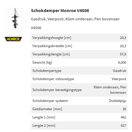
Schokdemper Monroe V4506
Gasdruk, Veerpoot, Klem onderaan, Pen bovenaan
V4506
Verpakkingshoogte [cm]
20,3
Verpakkingsbreedte [cm]
20,3
Verpakkingslengte [cm]
57,5
Gewicht [kg]
6,000
Schokdempertype
Gasdruk
Schokdemper inbouwtype
Veerpoot
Klem onderaan, Pen
Schokdemper bevestigingstype
bovenaan
Schokdemper systeem
Dubbelpijp
Gatdiameter [mm]
35
Lengte 1 [mm]
462
Lengte 2 [mm]
617