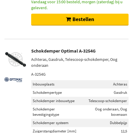
Vandaag voor 15:00 besteld, morgen (zaterdag) bij u
geleverd.
Bestellen
Schokdemper Optimal A-3254G
Achteras, Gasdruk, Telescoop-schokdemper, Oog
onderaan
A-3254G
Inbouwplaats
Achteras
Schokdempertype
Gasdruk
Schokdemper inbouwtype
Telescoop-schokdemper
Schokdemper
Oog onderaan, Oog
bevestigingstype
bovenaan
Schokdemper systeem
Dubbelpijp
Zuigerstangdiameter [mm]
12,5