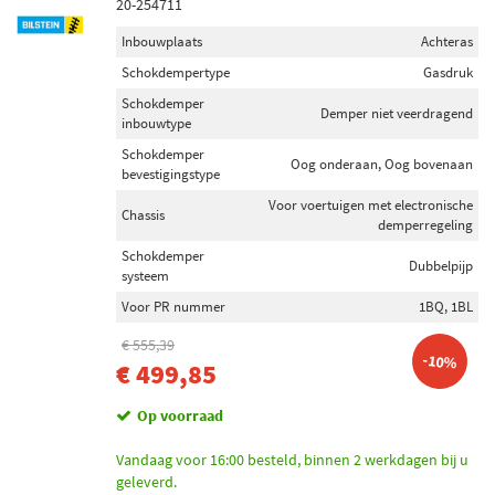
20-254711
Inbouwplaats
Achteras
Schokdempertype
Gasdruk
Schokdemper
Demper niet veerdragend
inbouwtype
Schokdemper
Oog onderaan, Oog bovenaan
bevestigingstype
Voor voertuigen met electronische
Chassis
demperregeling
Schokdemper
Dubbelpijp
systeem
Voor PR nummer
1BQ, 1BL
€ 555,39
-10%
€ 499,85
Op voorraad
Vandaag voor 16:00 besteld, binnen 2 werkdagen bij u
geleverd.