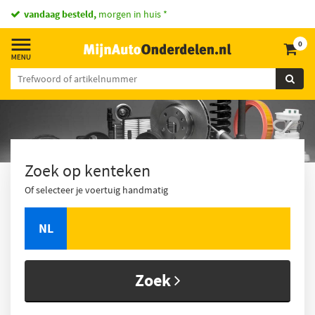
vandaag besteld,
morgen in huis *
0
Zoek op kenteken
Of selecteer je voertuig handmatig
NL
Zoek