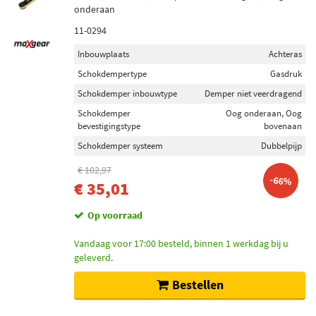
onderaan
11-0294
Inbouwplaats
Achteras
Schokdempertype
Gasdruk
Schokdemper inbouwtype
Demper niet veerdragend
Schokdemper
Oog onderaan, Oog
bevestigingstype
bovenaan
Schokdemper systeem
Dubbelpijp
€ 102,97
-66%
€ 35,01
Op voorraad
Vandaag voor 17:00 besteld, binnen 1 werkdag bij u
geleverd.
Bestellen