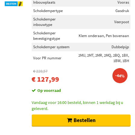
Inbouwplaats
Vooras
Schokdempertype
Gasdruk
Schokdemper
Veerpoot
inbouwtype
Schokdemper
Klem onderaan, Pen bovenaan
bevestigingstype
Schokdemper systeem
Dubbelpijp
2MU, 2MT, 2MR, 2MQ, 2BQ, 1BX,
Voor PR nummer
1BW, 1BH
€ 228,57
-44%
€ 127,99
Op voorraad
Vandaag voor 16:00 besteld, binnen 1 werkdag bij u
geleverd.
Bestellen