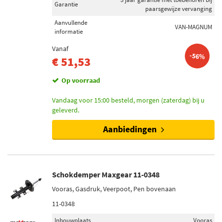
Demper niet veerdragend (11)
Garantie
paarsgewijze vervanging
Dempermodule (2)
Aanvullende
VAN-MAGNUM
Veerpootresorptie (1)
informatie
Vanaf
-56%
Schokdemper bevestigingstype
€ 51,53
Pen bovenaan (68)
Op voorraad
Oog bovenaan (33)
Oog onderaan (31)
Vandaag voor 15:00 besteld, morgen (zaterdag) bij u
Klem onderaan (17)
geleverd.
Onderste klem (4)
Aanbiedingen
Toon meer
Voorraad
Schokdemper Maxgear 11-0348
Niet op voorraad (59)
Vooras, Gasdruk, Veerpoot, Pen bovenaan
Op voorraad (46)
11-0348
Inbouwplaats
Vooras