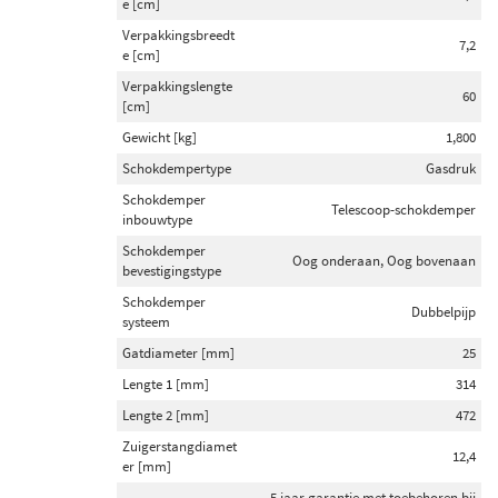
e [cm]
Verpakkingsbreedt
Inbouwplaats
7,2
e [cm]
Vooras (49)
Verpakkingslengte
60
Achteras (25)
[cm]
Vooras links (6)
Gewicht [kg]
1,800
Vooras rechts (6)
Schokdempertype
Gasdruk
Achteras links (2)
Schokdemper
Telescoop-schokdemper
inbouwtype
Toon meer
Schokdemper
Oog onderaan, Oog bovenaan
bevestigingstype
Schokdempertype
Schokdemper
Dubbelpijp
Gasdruk (96)
systeem
Oliedruk (6)
Gatdiameter [mm]
25
Lengte 1 [mm]
314
Schokdemper inbouwtype
Lengte 2 [mm]
472
Veerpoot (71)
Zuigerstangdiamet
12,4
er [mm]
Telescoop-schokdemper (17)
5 jaar garantie met toebehoren bij