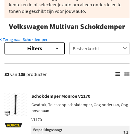
kenteken in of selecteer je auto om alleen onderdelen te
tonen die geschikt zijn voor jouw auto.
Volkswagen Multivan Schokdemper
Terug naar Schokdemper
Filters
105
Resultaten
×
Merk
32
van
105
producten
Monroe (4)
Magnum Technology (3)
Schokdemper Monroe V1170
Maxgear (7)
Gasdruk, Telescoop-schokdemper, Oog onderaan, Oog
Sachs (5)
bovenaan
Bilstein (42)
V1170
Verpakkingshoogt
Toon meer
7,2