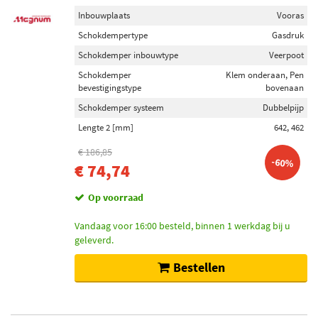
Inbouwplaats
Vooras
Schokdempertype
Gasdruk
Schokdemper inbouwtype
Veerpoot
Schokdemper
Klem onderaan, Pen
bevestigingstype
bovenaan
Schokdemper systeem
Dubbelpijp
Lengte 2 [mm]
642, 462
€ 186,85
-60%
€ 74,74
Op voorraad
Vandaag voor 16:00 besteld, binnen 1 werkdag bij u
geleverd.
Bestellen