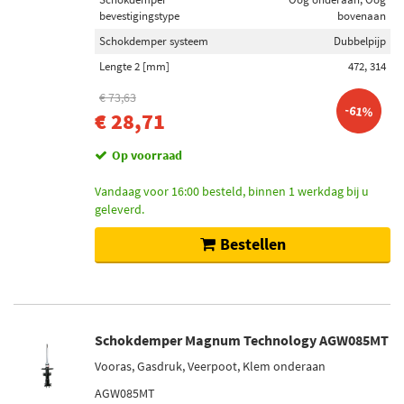
bevestigingstype
bovenaan
Schokdemper systeem
Dubbelpijp
Lengte 2 [mm]
472, 314
€ 73,63
-61%
€ 28,71
Op voorraad
Vandaag voor 16:00 besteld, binnen 1 werkdag bij u
geleverd.
Bestellen
Schokdemper Magnum Technology AGW085MT
Vooras, Gasdruk, Veerpoot, Klem onderaan
AGW085MT