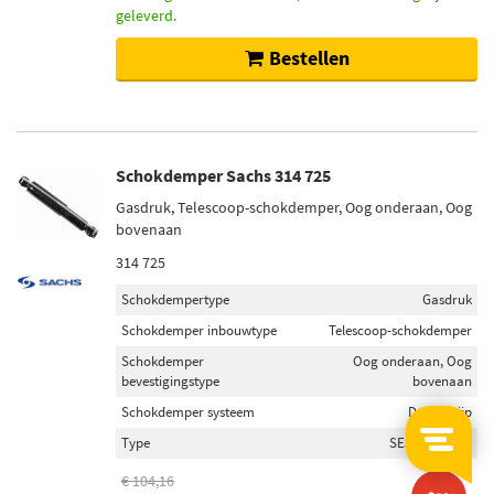
geleverd.
Bestellen
Schokdemper Sachs 314 725
Gasdruk, Telescoop-schokdemper, Oog onderaan, Oog
bovenaan
314 725
Schokdempertype
Gasdruk
Schokdemper inbouwtype
Telescoop-schokdemper
Schokdemper
Oog onderaan, Oog
bevestigingstype
bovenaan
Schokdemper systeem
Dubbelpijp
Type
SE30/13X158A
€ 104,16