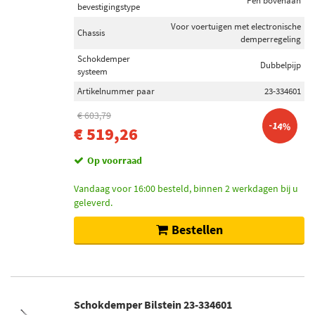
Pen bovenaan
bevestigingstype
Voor voertuigen met electronische
Chassis
demperregeling
Schokdemper
Dubbelpijp
systeem
Artikelnummer paar
23-334601
€ 603,79
-14%
€ 519,26
Op voorraad
Vandaag voor 16:00 besteld, binnen 2 werkdagen bij u
geleverd.
Bestellen
Schokdemper Bilstein 23-334601