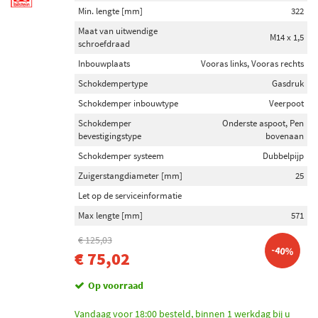
Min. lengte [mm]
322
Maat van uitwendige
M14 x 1,5
schroefdraad
Inbouwplaats
Vooras links, Vooras rechts
Schokdempertype
Gasdruk
Schokdemper inbouwtype
Veerpoot
Schokdemper
Onderste aspoot, Pen
bevestigingstype
bovenaan
Schokdemper systeem
Dubbelpijp
Zuigerstangdiameter [mm]
25
Let op de serviceinformatie
Max lengte [mm]
571
€ 125,03
-40%
€ 75,02
Op voorraad
Vandaag voor 18:00 besteld, binnen 1 werkdag bij u