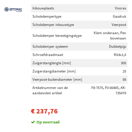
Inbouwplaats
Vooras
Schokdempertype
Gasdruk
Schokdemper inbouwtype
Veerpoot
Klem onderaan, Pen
Schokdemper bevestigingstype
bovenaan
Schokdemper systeem
Dubbelpijp
Schroefdraadmaat
M14x1,5
Zuigerstanglengte [mm]
305
Zuigerstangdiameter [mm]
25
Veerpoot-buitendiameter [mm]
58
Artikelnummer van de
F8-7575, F0-0048S, AK-
aanbevolen artikel
735479
€ 237,76
Op voorraad