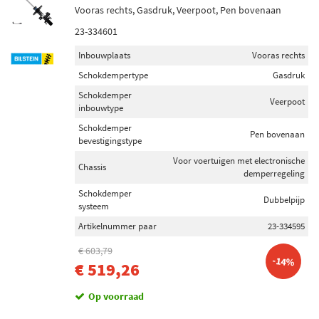
Vooras rechts, Gasdruk, Veerpoot, Pen bovenaan
23-334601
Inbouwplaats
Vooras rechts
Schokdempertype
Gasdruk
Schokdemper
Veerpoot
inbouwtype
Schokdemper
Pen bovenaan
bevestigingstype
Voor voertuigen met electronische
Chassis
demperregeling
Schokdemper
Dubbelpijp
systeem
Artikelnummer paar
23-334595
€ 603,79
-14%
€ 519,26
Op voorraad