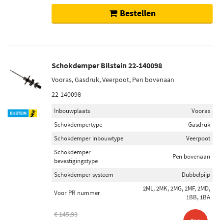
Bestellen
Schokdemper Bilstein 22-140098
Vooras, Gasdruk, Veerpoot, Pen bovenaan
22-140098
Inbouwplaats
Vooras
Schokdempertype
Gasdruk
Schokdemper inbouwtype
Veerpoot
Schokdemper
Pen bovenaan
bevestigingstype
Schokdemper systeem
Dubbelpijp
2ML, 2MK, 2MG, 2MF, 2MD,
Voor PR nummer
1BB, 1BA
€ 145,93