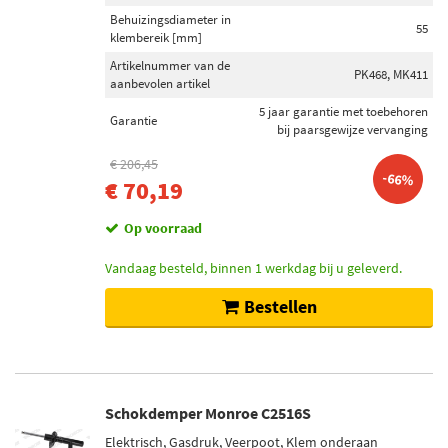
Behuizingsdiameter in
55
klembereik [mm]
Artikelnummer van de
PK468, MK411
aanbevolen artikel
5 jaar garantie met toebehoren
Garantie
bij paarsgewijze vervanging
€ 206,45
-66%
€ 70,19
Op voorraad
Vandaag besteld, binnen 1 werkdag bij u geleverd.
Bestellen
Schokdemper Monroe C2516S
Elektrisch, Gasdruk, Veerpoot, Klem onderaan