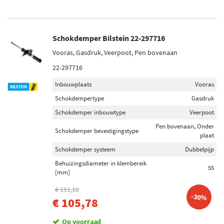
Schokdemper Bilstein 22-297716
Vooras, Gasdruk, Veerpoot, Pen bovenaan
22-297716
Inbouwplaats
Vooras
Schokdempertype
Gasdruk
Schokdemper inbouwtype
Veerpoot
Pen bovenaan, Onder
Schokdemper bevestigingstype
plaat
Schokdemper systeem
Dubbelpijp
Behuizingsdiameter in klembereik
55
[mm]
€ 151,10
-30%
€ 105,78
Op voorraad