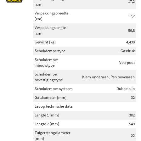
17,2
[cm]
Verpakkingsbreedte
17,2
[cm]
Verpakkingslengte
56,8
[cm]
Gewicht [kg]
4,430
Schokdempertype
Gasdruk
Schokdemper
Veerpoot
inbouwtype
Schokdemper
Klem onderaan, Pen bovenaan
bevestigingstype
Schokdemper systeem
Dubbelpijp
Gatdiameter [mm]
32
Let op technische data
Lengte 1 [mm]
382
Lengte 2 [mm]
549
Zuigerstangdiameter
22
[mm]