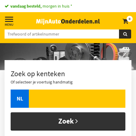
vandaag besteld,
morgen in huis *
0
Zoek op kenteken
Of selecteer je voertuig handmatig
NL
Zoek