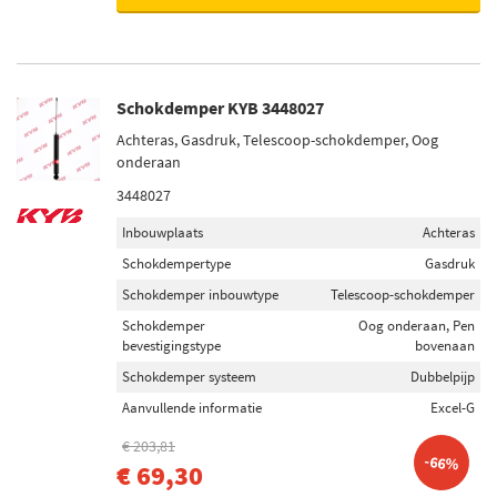
Schokdemper KYB 3448027
Achteras, Gasdruk, Telescoop-schokdemper, Oog
onderaan
3448027
Inbouwplaats
Achteras
Schokdempertype
Gasdruk
Schokdemper inbouwtype
Telescoop-schokdemper
Schokdemper
Oog onderaan, Pen
bevestigingstype
bovenaan
Schokdemper systeem
Dubbelpijp
Aanvullende informatie
Excel-G
€ 203,81
-66%
€ 69,30