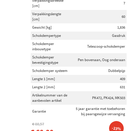
Verpakkingsbreedte
Inbouwplaats
7
[cm]
Achteras (19)
Verpakkingslengte
60
Vooras (18)
[cm]
Vooras links (2)
Gewicht [kg]
1,836
Vooras rechts (2)
Schokdempertype
Gasdruk
Achteras links en rechts (1)
Schokdemper
Telescoop-schokdemper
inbouwtype
Toon meer
Schokdemper
Pen bovenaan, Oog onderaan
bevestigingstype
Schokdemper inbouwtype
Schokdemper systeem
Dubbelpijp
Veerpoot (23)
Lengte 1 [mm]
409
Telescoop-schokdemper (15)
Lengte 2 [mm]
631
Demper niet veerdragend (10)
Artikelnummer van de
PK472, PK424, MK503
Dempermodule (1)
aanbevolen artikel
5 jaar garantie met toebehoren
Garantie
bij paarsgewijze vervanging
Schokdemper bevestigingstype
Pen bovenaan (48)
€ 88,57
-23%