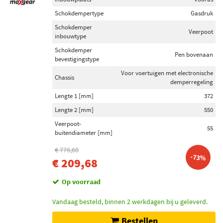
Schokdempertype
Gasdruk
Schokdemper
Veerpoot
inbouwtype
Schokdemper
Pen bovenaan
bevestigingstype
Voor voertuigen met electronische
Chassis
demperregeling
Lengte 1 [mm]
372
Lengte 2 [mm]
550
Veerpoot-
55
buitendiameter [mm]
€ 776,60
-73%
€ 209,68
Op voorraad
Vandaag besteld, binnen 2 werkdagen bij u geleverd.
Bestellen