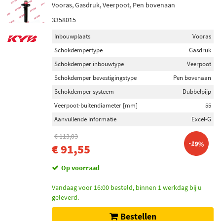
Vooras, Gasdruk, Veerpoot, Pen bovenaan
3358015
Inbouwplaats
Vooras
Schokdempertype
Gasdruk
Schokdemper inbouwtype
Veerpoot
Schokdemper bevestigingstype
Pen bovenaan
Schokdemper systeem
Dubbelpijp
Veerpoot-buitendiameter [mm]
55
Aanvullende informatie
Excel-G
€ 113,03
-19%
€ 91,55
Op voorraad
Vandaag voor 16:00 besteld, binnen 1 werkdag bij u
geleverd.
Bestellen