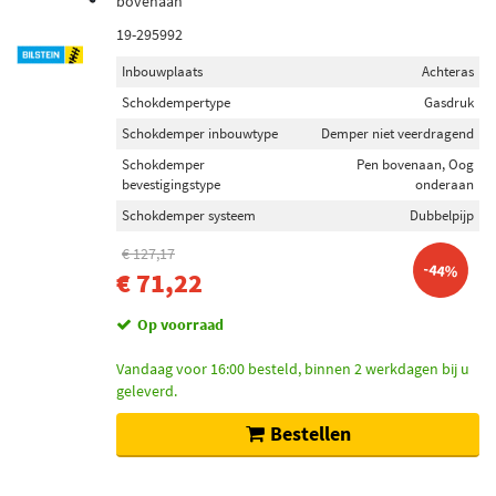
bovenaan
19-295992
Inbouwplaats
Achteras
Schokdempertype
Gasdruk
Schokdemper inbouwtype
Demper niet veerdragend
Schokdemper
Pen bovenaan, Oog
bevestigingstype
onderaan
Schokdemper systeem
Dubbelpijp
€ 127,17
-44%
€ 71,22
Op voorraad
Vandaag voor 16:00 besteld, binnen 2 werkdagen bij u
geleverd.
Bestellen