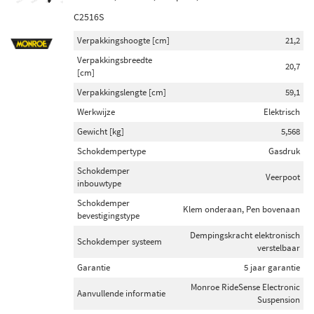
C2516S
Verpakkingshoogte [cm]
21,2
Verpakkingsbreedte
20,7
[cm]
Verpakkingslengte [cm]
59,1
Werkwijze
Elektrisch
Gewicht [kg]
5,568
Schokdempertype
Gasdruk
Schokdemper
Veerpoot
inbouwtype
Schokdemper
Klem onderaan, Pen bovenaan
bevestigingstype
Dempingskracht elektronisch
Schokdemper systeem
verstelbaar
Garantie
5 jaar garantie
Monroe RideSense Electronic
Aanvullende informatie
Suspension