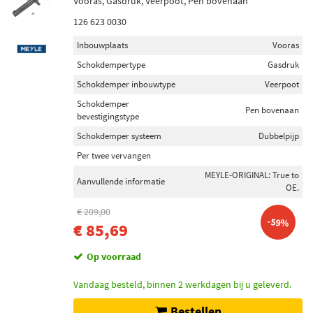
Vooras, Gasdruk, Veerpoot, Pen bovenaan
126 623 0030
Inbouwplaats
Vooras
Schokdempertype
Gasdruk
Schokdemper inbouwtype
Veerpoot
Schokdemper
Pen bovenaan
bevestigingstype
Schokdemper systeem
Dubbelpijp
Per twee vervangen
MEYLE-ORIGINAL: True to
Aanvullende informatie
OE.
€ 209,00
-59%
€ 85,69
Op voorraad
Vandaag besteld, binnen 2 werkdagen bij u geleverd.
Bestellen