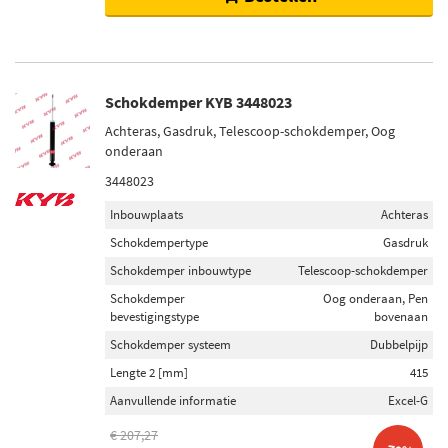
Schokdemper KYB 3448023
Achteras, Gasdruk, Telescoop-schokdemper, Oog
onderaan
3448023
Inbouwplaats
Achteras
Schokdempertype
Gasdruk
Schokdemper inbouwtype
Telescoop-schokdemper
Schokdemper
Oog onderaan, Pen
bevestigingstype
bovenaan
Schokdemper systeem
Dubbelpijp
Lengte 2 [mm]
415
Aanvullende informatie
Excel-G
€ 207,27