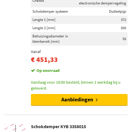
Chassis
electronische demperregeling
Schokdemper systeem
Dubbelpijp
Lengte 1 [mm]
372
Lengte 2 [mm]
550
Behuizingsdiameter in
55
klembereik [mm]
Vanaf
€ 451,33
Op voorraad
Vandaag voor 16:00 besteld, binnen 1 werkdag bij u
geleverd.
Aanbiedingen
Schokdemper KYB 3358015