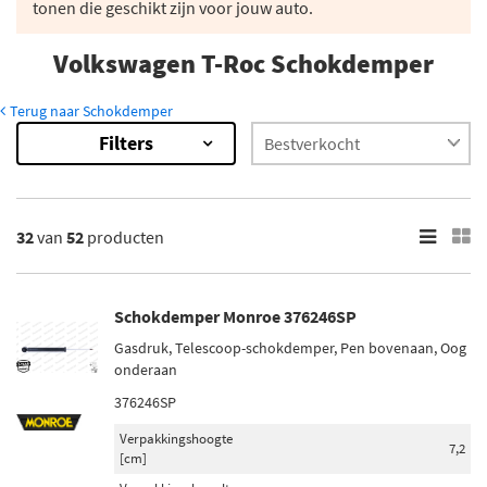
tonen die geschikt zijn voor jouw auto.
Volkswagen T-Roc Schokdemper
Terug naar Schokdemper
Filters
52
Resultaten
×
Merk
32
van
52
producten
Monroe (4)
Magnum Technology (2)
Schokdemper Monroe 376246SP
Maxgear (2)
Gasdruk, Telescoop-schokdemper, Pen bovenaan, Oog
Sachs (2)
onderaan
Bilstein (15)
376246SP
Verpakkingshoogte
Toon meer
7,2
[cm]