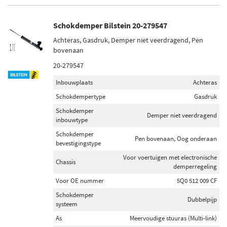
Schokdemper Bilstein 20-279547
Achteras, Gasdruk, Demper niet veerdragend, Pen
bovenaan
20-279547
Inbouwplaats
Achteras
Schokdempertype
Gasdruk
Schokdemper
Demper niet veerdragend
inbouwtype
Schokdemper
Pen bovenaan, Oog onderaan
bevestigingstype
Voor voertuigen met electronische
Chassis
demperregeling
Voor OE nummer
5Q0 512 009 CF
Schokdemper
Dubbelpijp
systeem
As
Meervoudige stuuras (Multi-link)