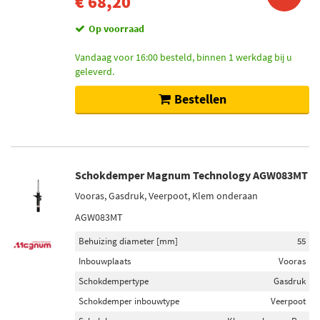
€ 68,20
Oog onderaan (26)
Klem onderaan (5)
Op voorraad
Oog bovenaan (1)
Vandaag voor 16:00 besteld, binnen 1 werkdag bij u
Onder plaat (1)
geleverd.
Toon meer
Bestellen
Voorraad
Niet op voorraad (29)
Op voorraad (23)
Schokdemper Magnum Technology AGW083MT
Vooras, Gasdruk, Veerpoot, Klem onderaan
AGW083MT
Behuizing diameter [mm]
55
Inbouwplaats
Vooras
Schokdempertype
Gasdruk
Schokdemper inbouwtype
Veerpoot