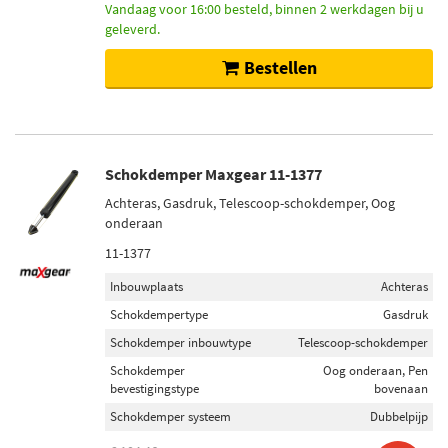
Vandaag voor 16:00 besteld, binnen 2 werkdagen bij u
geleverd.
Bestellen
Schokdemper Maxgear 11-1377
Achteras, Gasdruk, Telescoop-schokdemper, Oog
onderaan
11-1377
Inbouwplaats
Achteras
Schokdempertype
Gasdruk
Schokdemper inbouwtype
Telescoop-schokdemper
Schokdemper
Oog onderaan, Pen
bevestigingstype
bovenaan
Schokdemper systeem
Dubbelpijp