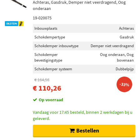
Achteras, Gasdruk, Demper niet veerdragend, Oog
onderaan
19-020075
Inbouwplaats
Achteras
Schokdempertype
Gasdruk
Schokdemper inbouwtype
Demper niet veerdragend
Schokdemper
Oog onderaan, Oog
bevestigingstype
bovenaan
Schokdemper systeem
Dubbelpijp
€ 164,56
-33%
€ 110,26
Op voorraad
Vandaag voor 17:45 besteld, binnen 2 werkdagen bij u
geleverd.
Bestellen