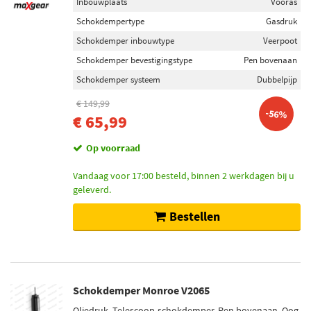
Inbouwplaats
Vooras
Klem onderaan (20)
Schokdempertype
Gasdruk
Toon meer
Schokdemper inbouwtype
Veerpoot
Schokdemper bevestigingstype
Pen bovenaan
Voorraad
Schokdemper systeem
Dubbelpijp
Niet op voorraad (130)
€ 149,99
Op voorraad (112)
-56%
€ 65,99
Op voorraad
Vandaag voor 17:00 besteld, binnen 2 werkdagen bij u
geleverd.
Bestellen
Schokdemper Monroe V2065
Oliedruk, Telescoop-schokdemper, Pen bovenaan, Oog