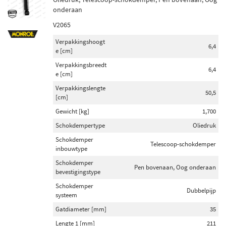
onderaan
V2065
Verpakkingshoogt
6,4
e [cm]
Verpakkingsbreedt
6,4
e [cm]
Verpakkingslengte
50,5
[cm]
Gewicht [kg]
1,700
Schokdempertype
Oliedruk
Schokdemper
Telescoop-schokdemper
inbouwtype
Schokdemper
Pen bovenaan, Oog onderaan
bevestigingstype
Schokdemper
Dubbelpijp
systeem
Gatdiameter [mm]
35
Lengte 1 [mm]
211