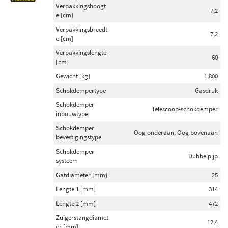
Verpakkingshoogt
Toon meer
7,2
e [cm]
Verpakkingsbreedt
Categorieën
7,2
e [cm]
Schokdemper (230)
Verpakkingslengte
60
Schokdemper montageset (12)
[cm]
Stabilisatorstang rubber (6)
Gewicht [kg]
1,800
Draagarm-/ reactiearm lager (2)
Schokdempertype
Gasdruk
Schokdemper
Telescoop-schokdemper
inbouwtype
Inbouwplaats
Schokdemper
Vooras (84)
Oog onderaan, Oog bovenaan
bevestigingstype
Achteras (59)
Schokdemper
Dubbelpijp
Vooras links (12)
systeem
Vooras rechts (12)
Gatdiameter [mm]
25
Achteras links (7)
Lengte 1 [mm]
314
Toon meer
Lengte 2 [mm]
472
Zuigerstangdiamet
12,4
er [mm]