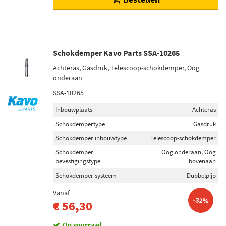
Schokdemper Kavo Parts SSA-10265
Achteras, Gasdruk, Telescoop-schokdemper, Oog
onderaan
SSA-10265
Inbouwplaats
Achteras
Schokdempertype
Gasdruk
Schokdemper inbouwtype
Telescoop-schokdemper
Schokdemper
Oog onderaan, Oog
bevestigingstype
bovenaan
Schokdemper systeem
Dubbelpijp
Vanaf
-32%
€ 56,30
Op voorraad