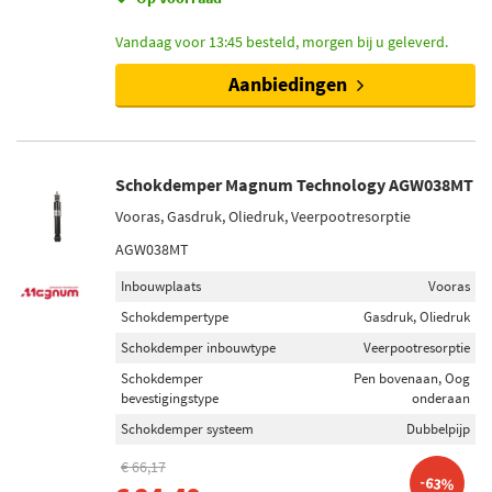
Vandaag voor 13:45 besteld, morgen bij u geleverd.
Aanbiedingen
Schokdemper Magnum Technology AGW038MT
Vooras, Gasdruk, Oliedruk, Veerpootresorptie
AGW038MT
Inbouwplaats
Vooras
Schokdempertype
Gasdruk, Oliedruk
Schokdemper inbouwtype
Veerpootresorptie
Schokdemper
Pen bovenaan, Oog
bevestigingstype
onderaan
Schokdemper systeem
Dubbelpijp
€ 66,17
-63%