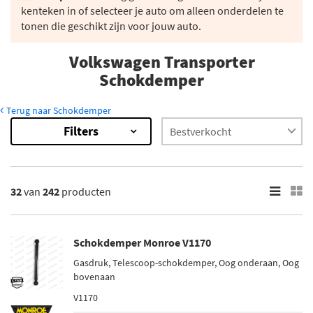
kenteken in of selecteer je auto om alleen onderdelen te
tonen die geschikt zijn voor jouw auto.
Volkswagen Transporter
Schokdemper
Terug naar Schokdemper
Filters
242
Resultaten
×
Merk
32
van
242
producten
Monroe (16)
Magnum Technology (9)
Schokdemper Monroe V1170
Maxgear (11)
Gasdruk, Telescoop-schokdemper, Oog onderaan, Oog
Sachs (25)
bovenaan
Bilstein (61)
V1170