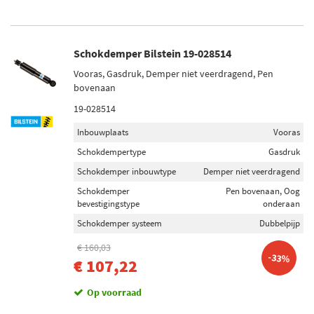
Schokdemper Bilstein 19-028514
Vooras, Gasdruk, Demper niet veerdragend, Pen
bovenaan
19-028514
Inbouwplaats
Vooras
Schokdempertype
Gasdruk
Schokdemper inbouwtype
Demper niet veerdragend
Schokdemper
Pen bovenaan, Oog
bevestigingstype
onderaan
Schokdemper systeem
Dubbelpijp
€ 160,03
-33%
€ 107,22
Op voorraad