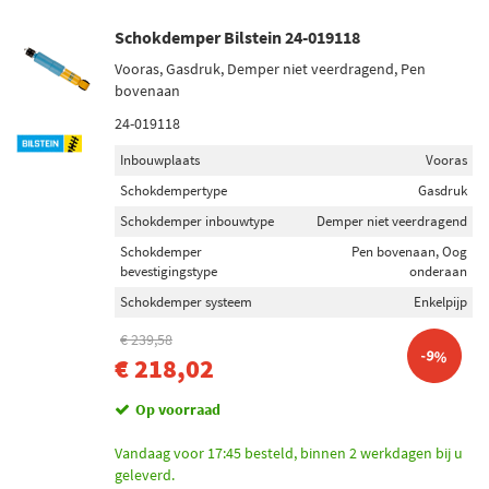
Schokdemper Bilstein 24-019118
Vooras, Gasdruk, Demper niet veerdragend, Pen
bovenaan
24-019118
Inbouwplaats
Vooras
Schokdempertype
Gasdruk
Schokdemper inbouwtype
Demper niet veerdragend
Schokdemper
Pen bovenaan, Oog
bevestigingstype
onderaan
Schokdemper systeem
Enkelpijp
€ 239,58
-9%
€ 218,02
Op voorraad
Vandaag voor 17:45 besteld, binnen 2 werkdagen bij u
geleverd.