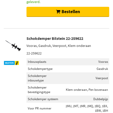
geleverd.
Bestellen
Schokdemper Bilstein 22-259622
Vooras, Gasdruk, Veerpoot, Klem onderaan
22-259622
Inbouwplaats
Vooras
Schokdempertype
Gasdruk
Schokdemper
Veerpoot
inbouwtype
Schokdemper
Klem onderaan, Pen bovenaan
bevestigingstype
Schokdemper systeem
Dubbelpijp
2MU, 2MT, 2MR, 2MQ, 2BQ, 1BX,
Voor PR nummer
1BW, 1BH