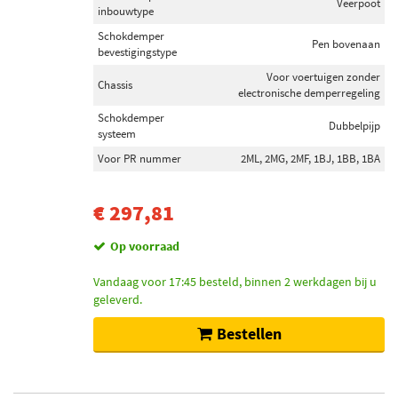
Veerpoot
inbouwtype
Schokdemper
Pen bovenaan
bevestigingstype
Voor voertuigen zonder
Chassis
electronische demperregeling
Schokdemper
Dubbelpijp
systeem
Voor PR nummer
2ML, 2MG, 2MF, 1BJ, 1BB, 1BA
€ 297,81
Op voorraad
Vandaag voor 17:45 besteld, binnen 2 werkdagen bij u
geleverd.
Bestellen