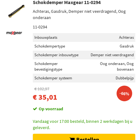
Schokdemper Maxgear 11-0294
Achteras, Gasdruk, Demper niet veerdragend, Oog
onderaan
11-0294
Inbouwplaats
Achteras
Schokdempertype
Gasdruk
Schokdemper inbouwtype
Demper niet veerdragend
Schokdemper
Oog onderaan, Oog
bevestigingstype
bovenaan
Schokdemper systeem
Dubbelpijp
€ 102,97
-66%
€ 35,01
Op voorraad
Vandaag voor 17:00 besteld, binnen 2 werkdagen bij u
geleverd.
Bestellen