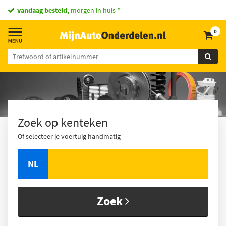
vandaag besteld,
morgen in huis *
0
Zoek op kenteken
Of selecteer je voertuig handmatig
NL
Zoek