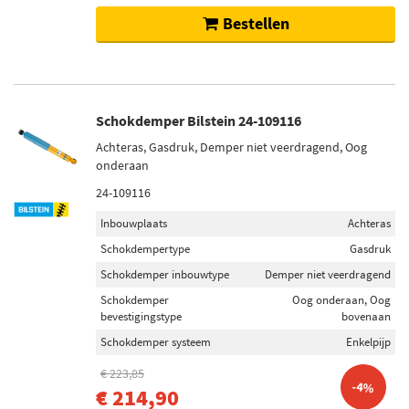
Bestellen
Schokdemper Bilstein 24-109116
Achteras, Gasdruk, Demper niet veerdragend, Oog
onderaan
24-109116
Inbouwplaats
Achteras
Schokdempertype
Gasdruk
Schokdemper inbouwtype
Demper niet veerdragend
Schokdemper
Oog onderaan, Oog
bevestigingstype
bovenaan
Schokdemper systeem
Enkelpijp
€ 223,85
-4%
€ 214,90