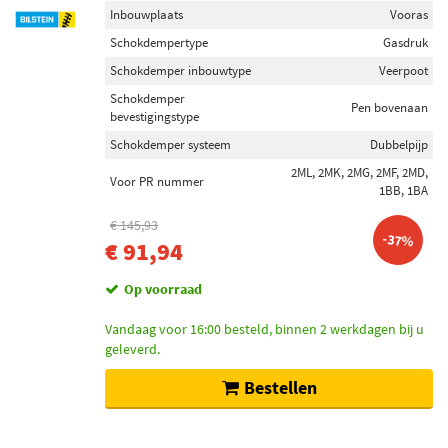
Inbouwplaats
Vooras
Schokdempertype
Gasdruk
Schokdemper inbouwtype
Veerpoot
Schokdemper
Pen bovenaan
bevestigingstype
Schokdemper systeem
Dubbelpijp
2ML, 2MK, 2MG, 2MF, 2MD,
Voor PR nummer
1BB, 1BA
€ 145,93
-37%
€ 91,94
Op voorraad
Vandaag voor 16:00 besteld, binnen 2 werkdagen bij u
geleverd.
Bestellen