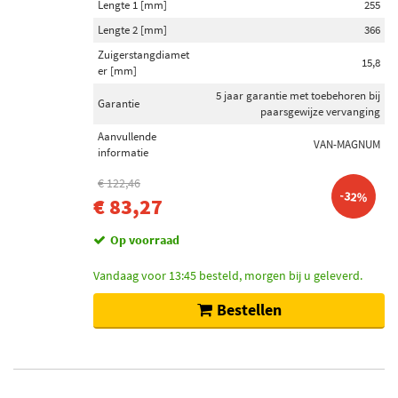
Lengte 1 [mm]
255
Lengte 2 [mm]
366
Zuigerstangdiamet
15,8
er [mm]
5 jaar garantie met toebehoren bij
Garantie
paarsgewijze vervanging
Aanvullende
VAN-MAGNUM
informatie
€ 122,46
-32%
€ 83,27
Op voorraad
Vandaag voor 13:45 besteld, morgen bij u geleverd.
Bestellen