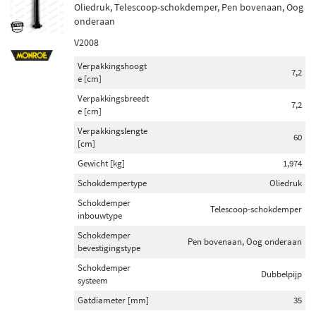
Oliedruk, Telescoop-schokdemper, Pen bovenaan, Oog
onderaan
V2008
Verpakkingshoogt
7,2
e [cm]
Verpakkingsbreedt
7,2
e [cm]
Verpakkingslengte
60
[cm]
Gewicht [kg]
1,974
Schokdempertype
Oliedruk
Schokdemper
Telescoop-schokdemper
inbouwtype
Schokdemper
Pen bovenaan, Oog onderaan
bevestigingstype
Schokdemper
Dubbelpijp
systeem
Gatdiameter [mm]
35