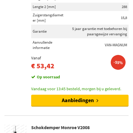
Lengte 2 [mm]
288
Zuigerstangdiamet
15,8
er [mm]
5 jaar garantie met toebehoren bij
Garantie
paarsgewijze vervanging
Aanvullende
VAN-MAGNUM
informatie
Vanaf
-55%
€ 53,42
Op voorraad
Vandaag voor 13:45 besteld, morgen bij u geleverd.
Aanbiedingen
Schokdemper Monroe V2008