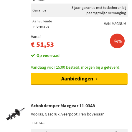
Schokdempertype
5 jaar garantie met toebehoren bij
Gasdruk (172)
Garantie
paarsgewijze vervanging
Oliedruk (56)
Aanvullende
VAN-MAGNUM
informatie
Schokdemper inbouwtype
Vanaf
-56%
Telescoop-schokdemper (94)
€ 51,53
Veerpoot (87)
Op voorraad
Demper niet veerdragend (28)
Dempermodule (9)
Vandaag voor 15:00 besteld, morgen bij u geleverd.
Veerdragende schokdemper (7)
Aanbiedingen
Toon meer
Schokdemper bevestigingstype
Schokdemper Maxgear 11-0348
Oog onderaan (120)
Pen bovenaan (118)
Vooras, Gasdruk, Veerpoot, Pen bovenaan
Oog bovenaan (110)
11-0348
Pen onderaan (26)