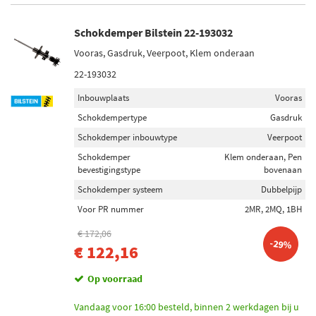
Schokdemper Bilstein 22-193032
Vooras, Gasdruk, Veerpoot, Klem onderaan
22-193032
Inbouwplaats
Vooras
Schokdempertype
Gasdruk
Schokdemper inbouwtype
Veerpoot
Schokdemper
Klem onderaan, Pen
bevestigingstype
bovenaan
Schokdemper systeem
Dubbelpijp
Voor PR nummer
2MR, 2MQ, 1BH
€ 172,06
-29%
€ 122,16
Op voorraad
Vandaag voor 16:00 besteld, binnen 2 werkdagen bij u