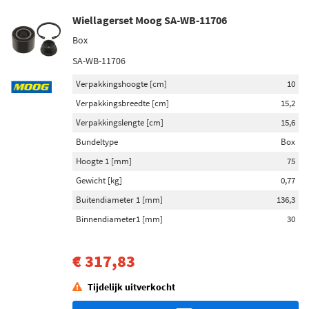
Wiellagerset Moog SA-WB-11706
Box
SA-WB-11706
Verpakkingshoogte [cm]
10
Verpakkingsbreedte [cm]
15,2
Verpakkingslengte [cm]
15,6
Bundeltype
Box
Hoogte 1 [mm]
75
Gewicht [kg]
0,77
Buitendiameter 1 [mm]
136,3
Binnendiameter1 [mm]
30
€ 317,83
Tijdelijk uitverkocht