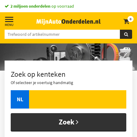
vandaag besteld,
2 miljoen onderdelen
morgen in huis *
op voorraad
0
Zoek op kenteken
Of selecteer je voertuig handmatig
NL
Zoek