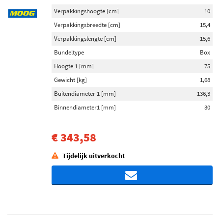
Verpakkingshoogte [cm]
10
Verpakkingsbreedte [cm]
15,4
Verpakkingslengte [cm]
15,6
Bundeltype
Box
Hoogte 1 [mm]
75
Gewicht [kg]
1,68
Buitendiameter 1 [mm]
136,3
Binnendiameter1 [mm]
30
€ 343,58
Tijdelijk uitverkocht