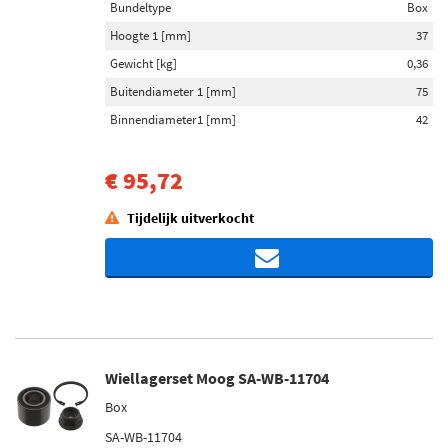
Bundeltype
Box
Hoogte 1 [mm]
37
Gewicht [kg]
0,36
Buitendiameter 1 [mm]
75
Binnendiameter1 [mm]
42
€ 95,72
Tijdelijk uitverkocht
Wiellagerset Moog SA-WB-11704
Box
SA-WB-11704