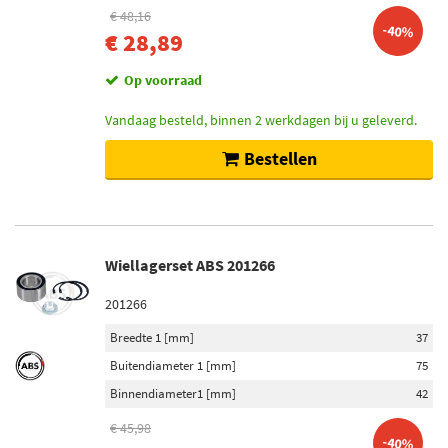
€ 48,16
-40%
€ 28,89
Op voorraad
Vandaag besteld, binnen 2 werkdagen bij u geleverd.
Bestellen
Wiellagerset ABS 201266
201266
Breedte 1 [mm]
37
Buitendiameter 1 [mm]
75
Binnendiameter1 [mm]
42
€ 45,98
-40%