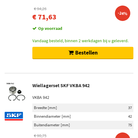
€ 94,26
-24%
€ 71,63
Op voorraad
Vandaag besteld, binnen 2 werkdagen bij u geleverd.
Bestellen
Wiellagerset SKF VKBA 942
VKBA 942
Breedte [mm]
37
Binnendiameter [mm]
42
Buitendiameter [mm]
75
€ 90,75