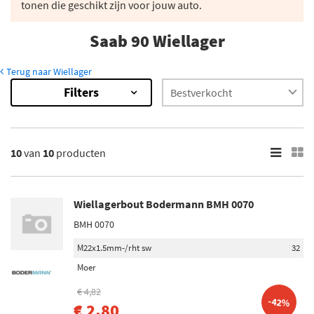
tonen die geschikt zijn voor jouw auto.
Saab 90 Wiellager
Terug naar Wiellager
Filters
10
Resultaten
×
Merk
10
van
10
producten
SKF (1)
FAG (1)
Wiellagerbout Bodermann BMH 0070
ABS (2)
BMH 0070
Moog (4)
M22x1.5mm-/rht sw
32
Metelli (1)
Moer
Toon meer
€ 4,82
-42%
€ 2,80