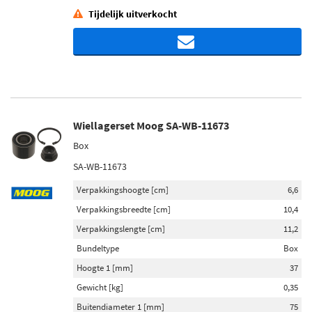
Tijdelijk uitverkocht
Wiellagerset Moog SA-WB-11673
Box
SA-WB-11673
Verpakkingshoogte [cm]
6,6
Verpakkingsbreedte [cm]
10,4
Verpakkingslengte [cm]
11,2
Bundeltype
Box
Hoogte 1 [mm]
37
Gewicht [kg]
0,35
Buitendiameter 1 [mm]
75