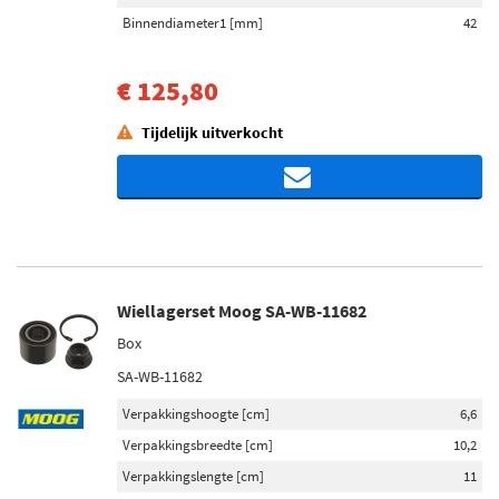
Binnendiameter1 [mm]
42
€ 125,80
Tijdelijk uitverkocht
Wiellagerset Moog SA-WB-11682
Box
SA-WB-11682
Verpakkingshoogte [cm]
6,6
Verpakkingsbreedte [cm]
10,2
Verpakkingslengte [cm]
11