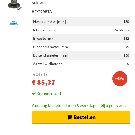
Achteras
H2X029BTA
Flensdiameter [mm]
150
Inbouwplaats
Achteras
Breedte [mm]
112
Binnendiameter [mm]
75
Buitendiameter [mm]
150
Aantal wielbouten
5
€ 147,17
-42%
€ 85,37
Op voorraad
Vandaag besteld, binnen 3 werkdagen bij u geleverd.
Bestellen