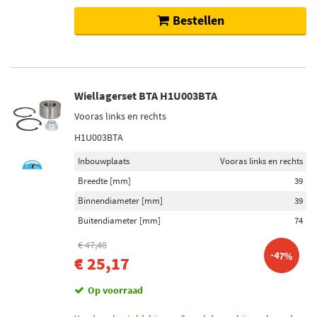
Bestellen
Wiellagerset BTA H1U003BTA
Vooras links en rechts
H1U003BTA
Inbouwplaats
Vooras links en rechts
Breedte [mm]
39
Binnendiameter [mm]
39
Buitendiameter [mm]
74
€ 47,48
-47%
€ 25,17
Op voorraad