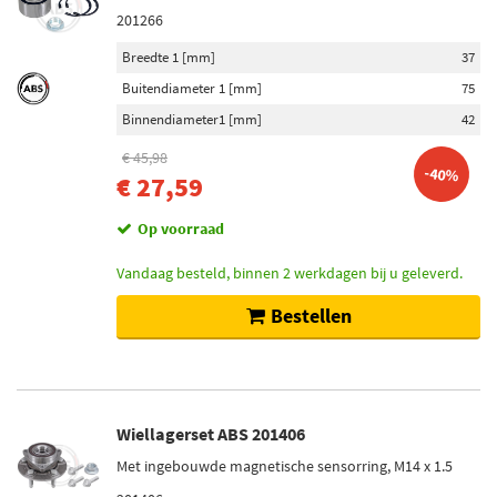
201266
Breedte 1 [mm]
37
Buitendiameter 1 [mm]
75
Binnendiameter1 [mm]
42
€ 45,98
-40%
€ 27,59
Op voorraad
Vandaag besteld, binnen 2 werkdagen bij u geleverd.
Bestellen
Wiellagerset ABS 201406
Met ingebouwde magnetische sensorring, M14 x 1.5