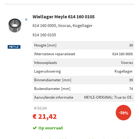
Wiellager Meyle 614 160 0105
614 160 0005, Vooras, Kogellager
614 160 0105
Hoogte [mm]
39
Alternatieve reparatieset
614 160 0005
Inbouwplaats
Vooras
Lageruitvoering
Kogellager
Binnendiameter [mm]
39
Buitendiameter [mm]
74
Aanvullende informatie
MEYLE-ORIGINAL: True to OE.
€ 52,24
-59%
€ 21,42
Op voorraad