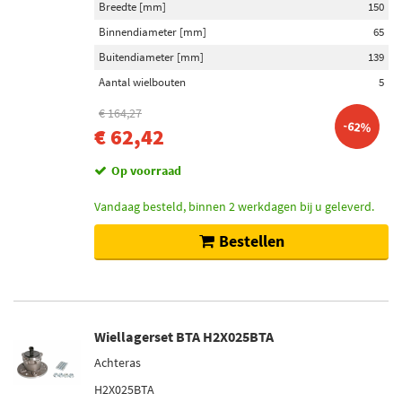
Breedte [mm]
150
Binnendiameter [mm]
65
Buitendiameter [mm]
139
Aantal wielbouten
5
€ 164,27
-62%
€ 62,42
Op voorraad
Vandaag besteld, binnen 2 werkdagen bij u geleverd.
Bestellen
Wiellagerset BTA H2X025BTA
Achteras
H2X025BTA