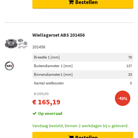
Bestellen
Wiellagerset ABS 201456
201456
Breedte 1 [mm]
78
Buitendiameter 1 [mm]
137
Binnendiameter1 [mm]
33
Aantal wielbouten
5
€ 289,80
-43%
€ 165,19
Op voorraad
Vandaag besteld, binnen 2 werkdagen bij u geleverd.
Bestellen