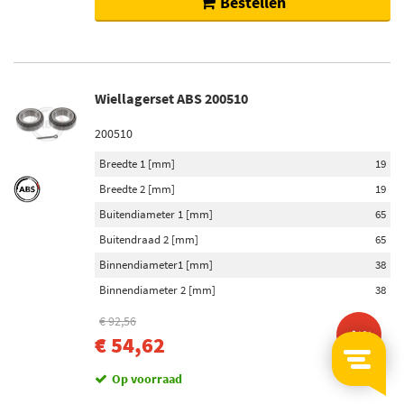
Bestellen
Wiellagerset ABS 200510
200510
Breedte 1 [mm]
19
Breedte 2 [mm]
19
Buitendiameter 1 [mm]
65
Buitendraad 2 [mm]
65
Binnendiameter1 [mm]
38
Binnendiameter 2 [mm]
38
€ 92,56
-41%
€ 54,62
Op voorraad