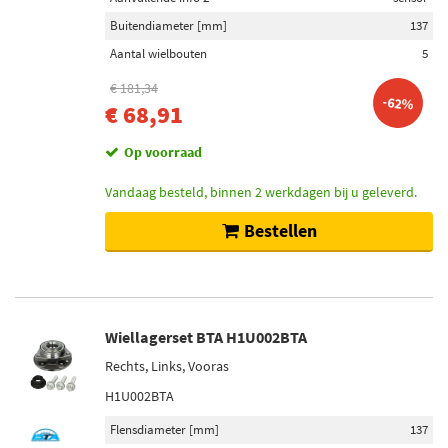
Febi Bilstein (6)
Buitendiameter [mm]
137
BTA (9)
Aantal wielbouten
5
FAG (13)
€ 181,34
-62%
€ 68,91
Toon meer
Op voorraad
Categorieën
Vandaag besteld, binnen 2 werkdagen bij u geleverd.
Wiellagerset (137)
Bestellen
Wiellager (5)
Wiellagerbout (1)
Inbouwplaats
Wiellagerset BTA H1U002BTA
Vooras (16)
Rechts, Links, Vooras
Vooras links (14)
Vooras rechts (14)
H1U002BTA
Achteras links (10)
Flensdiameter [mm]
137