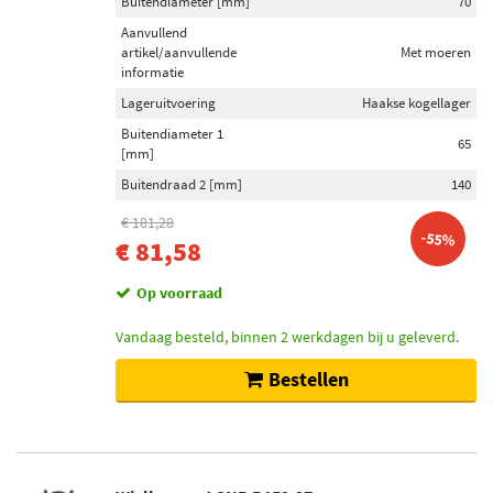
Buitendiameter [mm]
70
Aanvullend
artikel/aanvullende
Met moeren
informatie
Lageruitvoering
Haakse kogellager
Buitendiameter 1
65
[mm]
Buitendraad 2 [mm]
140
€ 181,28
-55%
€ 81,58
Op voorraad
Vandaag besteld, binnen 2 werkdagen bij u geleverd.
Bestellen