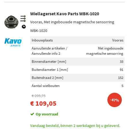
Wiellagerset Kavo Parts WBK-1020
Vooras, Met ingebouwde magnetische sensorring
WBK-1020
Inbouwplaats
Vooras
Aanvullende artikelen /
Met ingebouwde
Aanvullende info 2
magnetische sensorring
Binnendiameter [mm]
33
Buitendiameter 1 [mm]
91
Buitendraad 2 [mm]
152
Aantal wielbouten
5
€ 205,75
-47%
€ 109,05
Op voorraad
Vandaag besteld, binnen 2 werkdagen bij u geleverd.