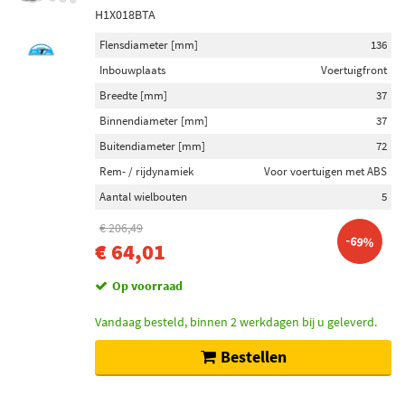
H1X018BTA
Flensdiameter [mm]
136
Inbouwplaats
Voertuigfront
Breedte [mm]
37
Binnendiameter [mm]
37
Buitendiameter [mm]
72
Rem- / rijdynamiek
Voor voertuigen met ABS
Aantal wielbouten
5
€ 206,49
-69%
€ 64,01
Op voorraad
Vandaag besteld, binnen 2 werkdagen bij u geleverd.
Bestellen