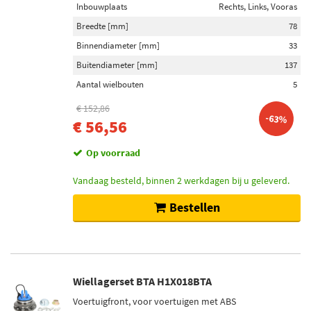
Achteras rechts (10)
Inbouwplaats
Rechts, Links, Vooras
Toon meer
Breedte [mm]
78
Binnendiameter [mm]
33
Voorraad
Buitendiameter [mm]
137
Op voorraad (75)
Aantal wielbouten
5
Niet op voorraad (68)
€ 152,86
-63%
€ 56,56
Op voorraad
Vandaag besteld, binnen 2 werkdagen bij u geleverd.
Bestellen
Wiellagerset BTA H1X018BTA
Voertuigfront, voor voertuigen met ABS