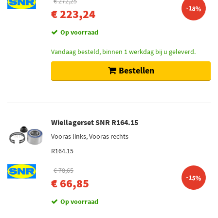
€ 272,25
-18%
€ 223,24
Op voorraad
Vandaag besteld, binnen 1 werkdag bij u geleverd.
Bestellen
Wiellagerset SNR R164.15
Vooras links, Vooras rechts
R164.15
€ 78,65
-15%
€ 66,85
Op voorraad