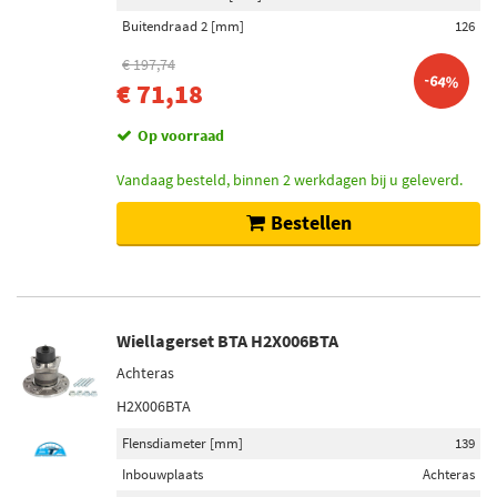
Buitendraad 2 [mm]
126
€ 197,74
-64%
€ 71,18
Op voorraad
Vandaag besteld, binnen 2 werkdagen bij u geleverd.
Bestellen
Wiellagerset BTA H2X006BTA
Achteras
H2X006BTA
Flensdiameter [mm]
139
Inbouwplaats
Achteras