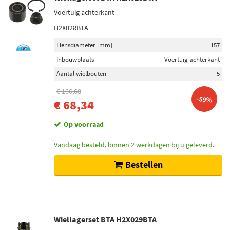
Voertuig achterkant
H2X028BTA
Flensdiameter [mm]
157
Inbouwplaats
Voertuig achterkant
Aantal wielbouten
5
€ 166,68
-59%
€ 68,34
Op voorraad
Vandaag besteld, binnen 2 werkdagen bij u geleverd.
Bestellen
Wiellagerset BTA H2X029BTA