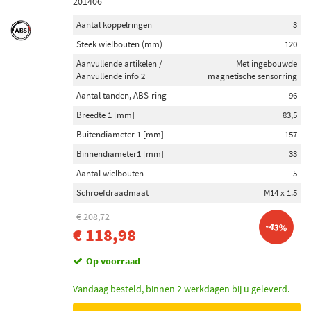
201406
Aantal koppelringen
3
Steek wielbouten (mm)
120
Aanvullende artikelen /
Met ingebouwde
Aanvullende info 2
magnetische sensorring
Aantal tanden, ABS-ring
96
Breedte 1 [mm]
83,5
Buitendiameter 1 [mm]
157
Binnendiameter1 [mm]
33
Aantal wielbouten
5
Schroefdraadmaat
M14 x 1.5
€ 208,72
-43%
€ 118,98
Op voorraad
Vandaag besteld, binnen 2 werkdagen bij u geleverd.