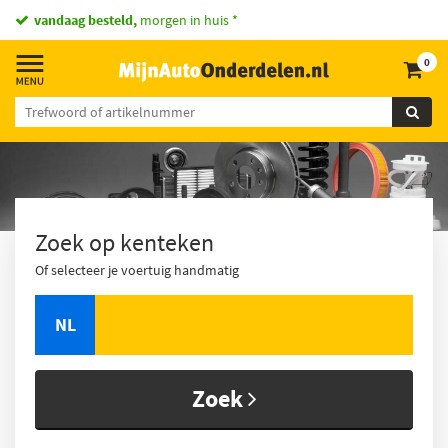
vandaag besteld,
morgen in huis *
0
Zoek op kenteken
Of selecteer je voertuig handmatig
NL
Zoek