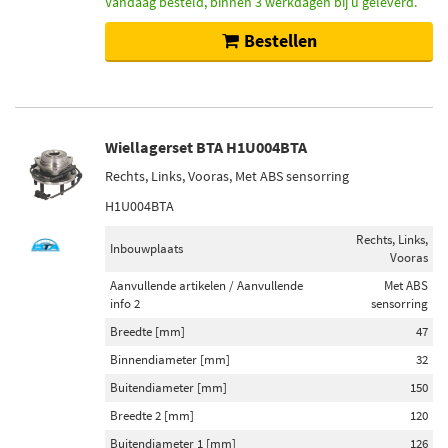
Vandaag besteld, binnen 3 werkdagen bij u geleverd.
Bestellen
Wiellagerset BTA H1U004BTA
Rechts, Links, Vooras, Met ABS sensorring
H1U004BTA
Rechts, Links,
Inbouwplaats
Vooras
Aanvullende artikelen / Aanvullende
Met ABS
info 2
sensorring
Breedte [mm]
47
Binnendiameter [mm]
32
Buitendiameter [mm]
150
Breedte 2 [mm]
120
Buitendiameter 1 [mm]
126