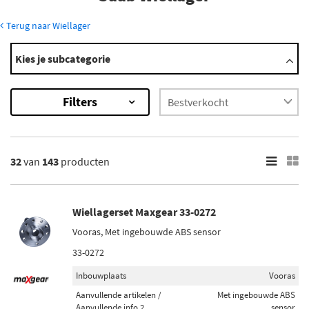
Terug naar Wiellager
Modellen
Kies je subcategorie
9-3
9-5
Filters
9-7
90
900
Toon meer
32
van
143
producten
×
143
Resultaten
Wiellagerset Maxgear 33-0272
Vooras, Met ingebouwde ABS sensor
×
Merk
33-0272
SKF (12)
Inbouwplaats
Vooras
Maxgear (8)
Aanvullende artikelen /
Met ingebouwde ABS
Aanvullende info 2
sensor