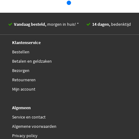
LPR 05P1242
Product moet op voertuig
of motor worden bepaald
LPR 05P1242A
Vandaag besteld,
morgen in huis! *
14 dagen,
bedenktijd
EAN
4047024769380
Magneti Marelli
Deskundig,
advies
363700450054
Klantenservice
Bestellen
Magneti Marelli
Betalen en geldzaken
363700450056
Bezorgen
Magneti Marelli
Retourneren
363916060302
Mijn account
€ 25,14
Maxgear 19-0499
Algemeen
€ 24,89
Service en contact
Maxgear 19-2887
Algemene voorwaarden
€ 2,44
Maxgear 20-0124
Privacy policy