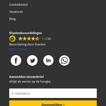
Cookiebeleid
Mintex MDB2685
Vacatures
Blog
Pagid T1452N
Pagid T1452N-54318N-00
Klantenbeoordelingen
8.8
/10
Beoordeling door klanten
Pagid T1453N
6664 reviews
Pagid T1453N-54319N-00
€ 36,55
Quaro QP2643
Aanmelden nieuwsbrief
Altijd als eerste op de hoogte.
Quaro QP2643C
€ 35,80
Quaro QP4169
Aanmelden
€ 41,74