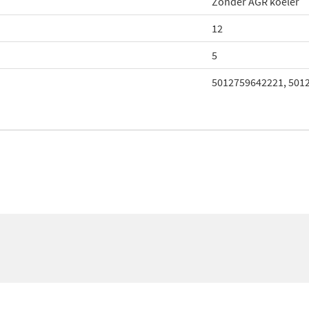
Zonder AGR koeler
12
5
5012759642221, 501