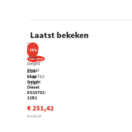
Laatst bekeken
-19%
EGR-
klep
Delphi
Diesel
EG10752-
12B1
€ 251,42
€ 310,39