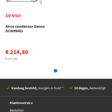
€ 103,02
Maxgear AC830360
€ 120,36
NRF 350447
Airco condensor Denso
€ 142,14
Nissens 940688
DCN99081
Valeo Compact 822759
€ 214,80
€ 271,90
Vandaag besteld,
morgen in huis! *
14 dagen,
bedenktijd
Deskundig,
advies
Klantenservice
Bestellen