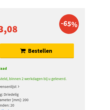
-65%
3,08
Bestellen
raad
teld, binnen 2 werkdagen bij u geleverd.
ensenlijst
g: Driedelig
ameter [mm]: 200
anden: 20