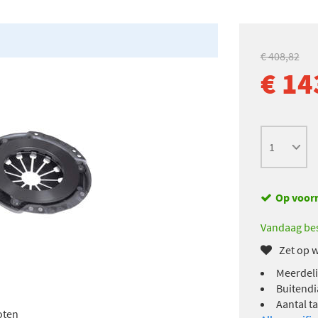
€ 408,82
€ 14
Op voor
Vandaag bes
Zet op w
Meerdeli
Buitendi
Aantal t
oten