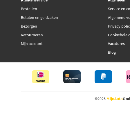
Klantenservice
Algemeen
Bestellen
Service en c
Betalen en geldzaken
Algemene v
Bezorgen
Privacy poli
Retourneren
Cookiebelei
Mijn account
Vacatures
Blog
©2026
MijnAuto
Ond