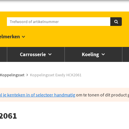
elmerken
Carrosserie
Koeling
Koppelingsset
Koppelingsset Exedy HCK2061
l je kenteken in of selecteer handmatig
om te tonen of dit product g
2061