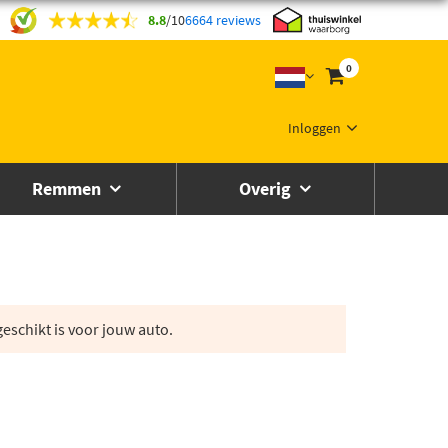
8.8
/
10
6664 reviews
0
Inloggen
Remmen
Overig
eschikt is voor jouw auto.