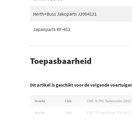
Herth+Buss Jakoparts J2004121
Japanparts KF-453
Toepasbaarheid
Dit artikel is geschikt voor de volgende voertuige
Honda
Civic
CIVIC IX (FK) Tweewieler (2012 
Honda
Civic
CIVIC VIII Hatchback (FN, FK) (