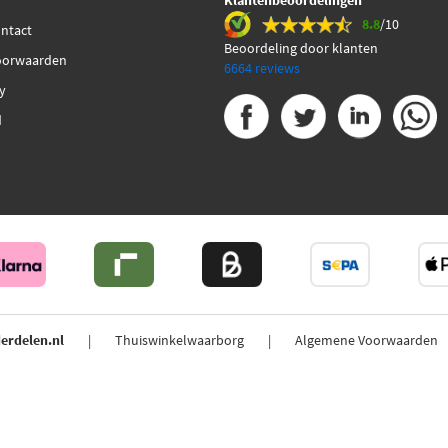
Klantenbeoordelingen
8.8
/10
ontact
Beoordeling door klanten
oorwaarden
6664 reviews
cy
d
erdelen.nl
Thuiswinkelwaarborg
Algemene Voorwaarden