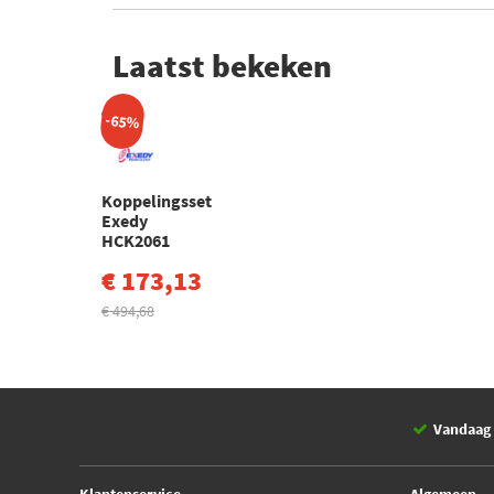
Laatst bekeken
-65%
Koppelingsset
Exedy
HCK2061
€ 173,13
€ 494,68
Vandaag 