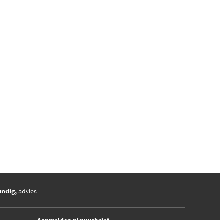
undig,
advies