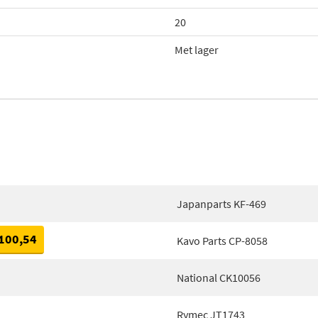
20
Met lager
Japanparts KF-469
100,54
Kavo Parts CP-8058
National CK10056
Rymec JT1743