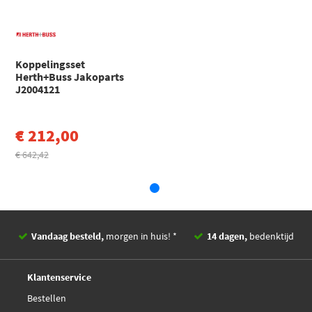
Kavo Parts CP-8058
buitendiameter [mm]
Aantal onderdelen (-delig)
3
National CK10056
EAN
4029416397371
Koppelingsset
Nipparts N2004098
Herth+Buss Jakoparts
J2004121
€ 107,25
Valeo 826764
€ 212,00
€ 642,42
Vandaag besteld,
morgen in huis! *
14 dagen,
bedenktijd
Deskundig,
advies
Klantenservice
Bestellen