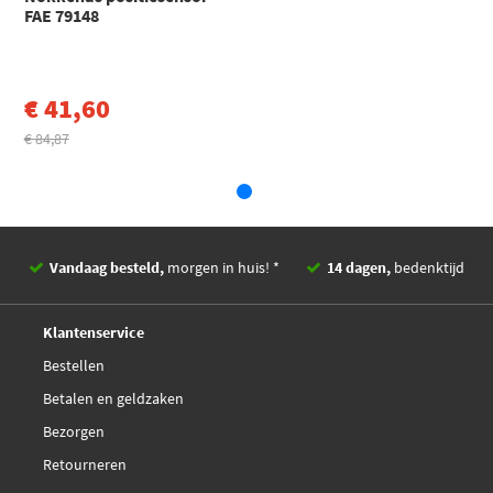
ERA 550014
FAE 79148
C2 (JM_) (2003 - 2017)
Toon meer
ERA 550014A
€ 41,60
Facet 9.0458
€ 84,87
€ 15,51
Febi Bilstein 31198
Fispa 83.172
Vandaag besteld,
morgen in huis! *
14 dagen,
bedenktijd
Fispa 83.172A2
Deskundig,
advies
Klantenservice
€ 26,46
Hella 6PU 009 163-451
Bestellen
Betalen en geldzaken
Herth+Buss Elparts
70610037
Bezorgen
Retourneren
Hitachi 137375