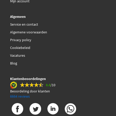
Mijn account
Hitachi 2507375
Algemeen
Service en contact
KW 453 458
Algemene voorwaarden
Kawe 8855 28103
Privacy policy
Cookiebeleid
Lucas SEB1034
Vacatures
Blog
Magneti Marelli
064848168010
Klantenbeoordelingen
Meat Doria 87293
8.8
/10
Beoordeling door klanten
6664 reviews
Meat Doria 87293E
Metzger 0902363