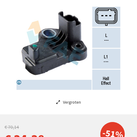
Vergroten
€ 70,14
-51%