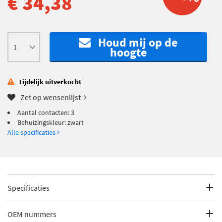
€ 34,38
Houd mij op de
hoogte
Tijdelijk uitverkocht
Zet op wensenlijst
Aantal contacten: 3
Behuizingskleur: zwart
Alle specificaties
Specificaties
Fabrikantcode
79148
OEM nummers