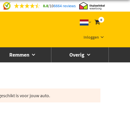
8.8
/
10
6664 reviews
0
Inloggen
Remmen
Overig
eschikt is voor jouw auto.