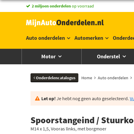
vandaag besteld,
morgen in huis *
Auto onderdelen
Automerken
Onderde
Motor
Onderstel
Onderdelencatalogus
Home
Auto onderdelen
Let op!
Je hebt nog geen auto geselecteerd.
Vu
Spoorstangeind / Stuurkog
M14 x 1,5, Vooras links, met borgmoer