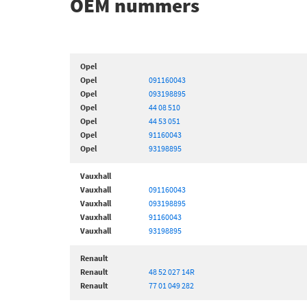
OEM nummers
Opel
Opel
091160043
Opel
093198895
Opel
44 08 510
Opel
44 53 051
Opel
91160043
Opel
93198895
Vauxhall
Vauxhall
091160043
Vauxhall
093198895
Vauxhall
91160043
Vauxhall
93198895
Renault
Renault
48 52 027 14R
Renault
77 01 049 282