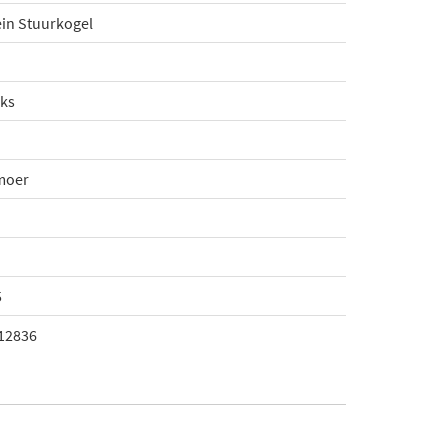
ein Stuurkogel
nks
moer
5
12836