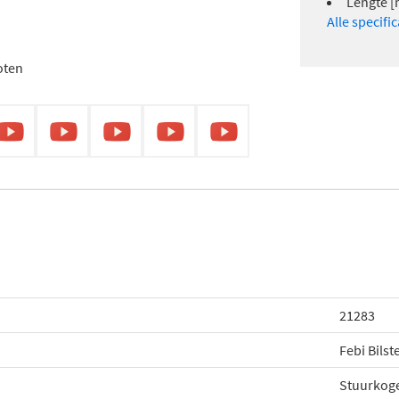
Lengte [
Alle specifi
oten
21283
Febi Bilst
Stuurkog