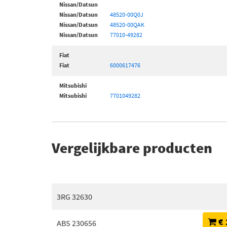
Nissan/Datsun
Nissan/Datsun
48520-00Q0J
Nissan/Datsun
48520-00QAK
Nissan/Datsun
77010-49282
Fiat
Fiat
6000617476
Mitsubishi
Mitsubishi
7701049282
Vergelijkbare producten
3RG 32630
€ 
ABS 230656