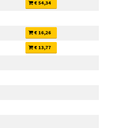
€ 54,34
€ 16,26
€ 13,77