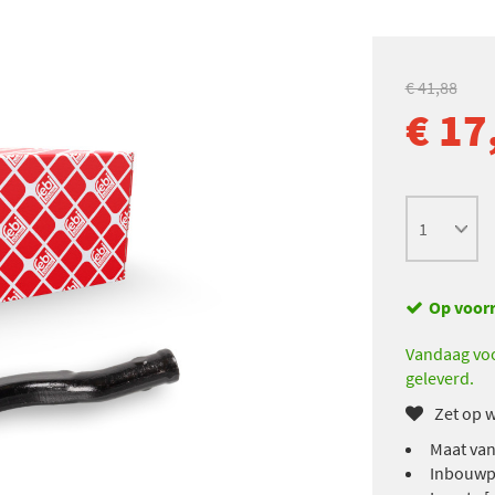
€ 41,88
€ 17
Op voor
Vandaag voo
geleverd.
Zet op w
Maat van
Inbouwpl