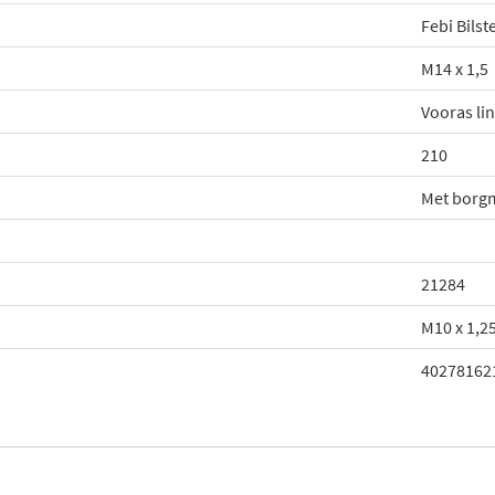
Febi Bilst
M14 x 1,5
Vooras li
210
Met borg
21284
M10 x 1,2
40278162