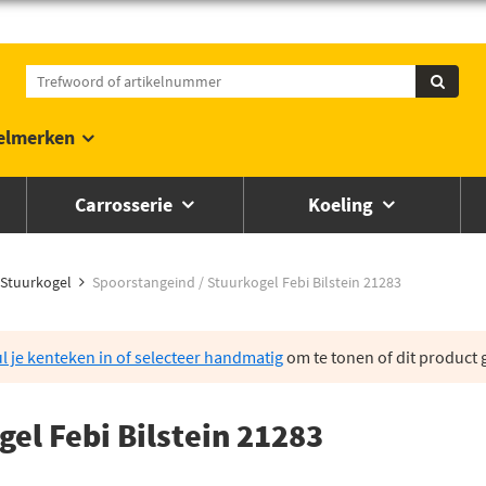
elmerken
Carrosserie
Koeling
Stuurkogel
Spoorstangeind / Stuurkogel Febi Bilstein 21283
l je kenteken in of selecteer handmatig
om te tonen of dit product g
el Febi Bilstein 21283