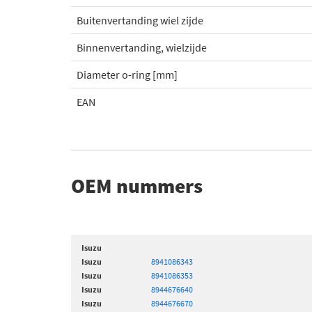
Buitenvertanding wiel zijde
Binnenvertanding, wielzijde
Diameter o-ring [mm]
EAN
OEM nummers
Isuzu
Isuzu
8941086343
Isuzu
8941086353
Isuzu
8944676640
Isuzu
8944676670