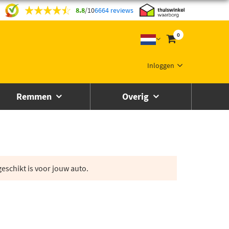
8.8
/
10
6664 reviews
0
Inloggen
Remmen
Overig
eschikt is voor jouw auto.