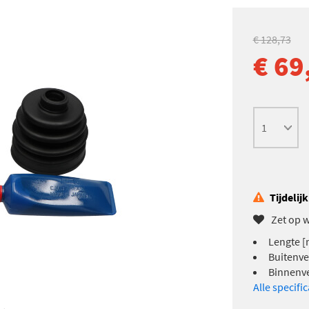
€ 128,73
€ 69
Tijdelij
Zet op w
Lengte [
Buitenve
Binnenve
Alle specifi