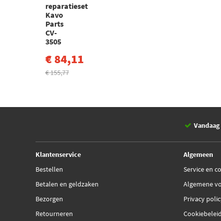
reparatieset
Kavo
Parts
CV-
3505
€ 84,11
€ 155,77
Vandaag 
Klantenservice
Algemeen
Bestellen
Service en c
Betalen en geldzaken
Algemene v
Bezorgen
Privacy poli
Retourneren
Cookiebelei