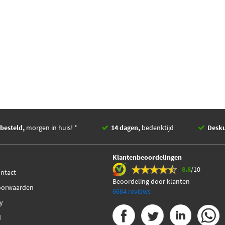
besteld,
morgen in huis! *
14 dagen,
bedenktijd
Desk
Klantenbeoordelingen
8.8
/10
ontact
Beoordeling door klanten
oorwaarden
6664 reviews
cy
d