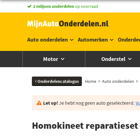
vandaag besteld,
2 miljoen onderdelen
morgen in huis *
op voorraad
Auto onderdelen
Automerken
Onderde
Motor
Onderstel
Onderdelencatalogus
Home
Auto onderdelen
Let op!
Je hebt nog geen auto geselecteerd.
Vu
Homokineet reparatieset