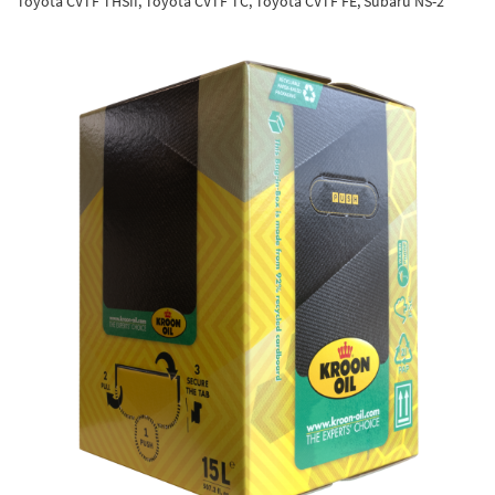
Toyota CVTF THSII, Toyota CVTF TC, Toyota CVTF FE, Subaru NS-2