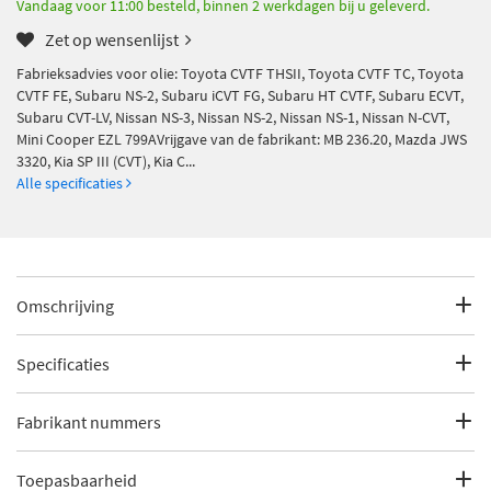
Vandaag voor 11:00 besteld, binnen 2 werkdagen bij u geleverd.
Zet op wensenlijst
Fabrieksadvies voor olie: Toyota CVTF THSII, Toyota CVTF TC, Toyota
CVTF FE, Subaru NS-2, Subaru iCVT FG, Subaru HT CVTF, Subaru ECVT,
Subaru CVT-LV, Nissan NS-3, Nissan NS-2, Nissan NS-1, Nissan N-CVT,
Mini Cooper EZL 799AVrijgave van de fabrikant: MB 236.20, Mazda JWS
3320, Kia SP III (CVT), Kia C...
Alle specificaties
Omschrijving
Fabrieksadvies voor olie: Toyota CVTF THSII, Toyota CVTF TC,
Toyota CVTF FE, Subaru NS-2, Subaru iCVT FG, Subaru HT
Specificaties
CVTF, Subaru ECVT, Subaru CVT-LV, Nissan NS-3, Nissan NS-2,
Nissan NS-1, Nissan N-CVT, Mini Cooper EZL 799AVrijgave van
Fabrikantcode
37622
Fabrikant nummers
de fabrikant: MB 236.20, Mazda JWS 3320, Kia SP III (CVT), Kia
CVT-1, Jatco CVT 8 HybridSpecificatie: VW G 052 516, VW G 052
Merk
Kroon Oil
180, Mopar CVTF+4, Jeep NS-2, Hybrid e-CVT, Honda HMMF,
Chrysler/Dodge/Jeep
Toepasbaarheid