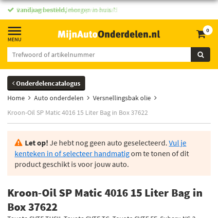
vandaag besteld,
morgen in huis *
0
Onderdelencatalogus
Home
Auto onderdelen
Versnellingsbak olie
Kroon-Oil SP Matic 4016 15 Liter Bag in Box 37622
Let op!
Je hebt nog geen auto geselecteerd.
Vul je
kenteken in of selecteer handmatig
om te tonen of dit
product geschikt is voor jouw auto.
Kroon-Oil SP Matic 4016 15 Liter Bag in
Box 37622