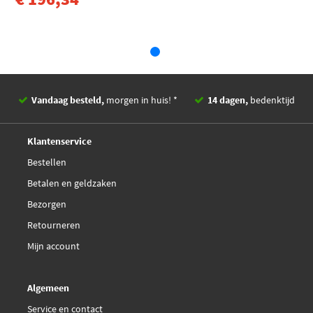
Toyota CVTF TC / FE
VW G 052 180 / G 052
Vandaag besteld,
morgen in huis! *
14 dagen,
bedenktijd
Deskundig,
advies
Klantenservice
Bestellen
Betalen en geldzaken
Bezorgen
Retourneren
Mijn account
Algemeen
Service en contact