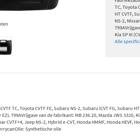
Fabrieksadv
TC, Toyota 
HT CVTF, Su
NS-2, Nissa
oten
799AVrijgav
Kia SP III (CV
Alle specifi
a CVTF TC, Toyota CVTF FE, Subaru NS-2, Subaru iCVT FG, Subaru HT
 EZL 799AVrijgave van de fabrikant: MB 236.20, Mazda JWS 3320, Kia 
Mopar CVTF+4, Jeep NS-2, Hybrid e-CVT, Honda HMMF, Honda HEVF, 
rrycanOlie: Synthetische olie