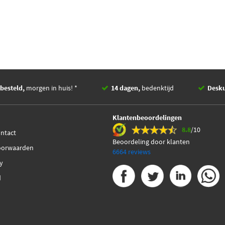
besteld,
morgen in huis! *
14 dagen,
bedenktijd
Desk
Klantenbeoordelingen
8.8
/10
ontact
Beoordeling door klanten
oorwaarden
6664 reviews
cy
d