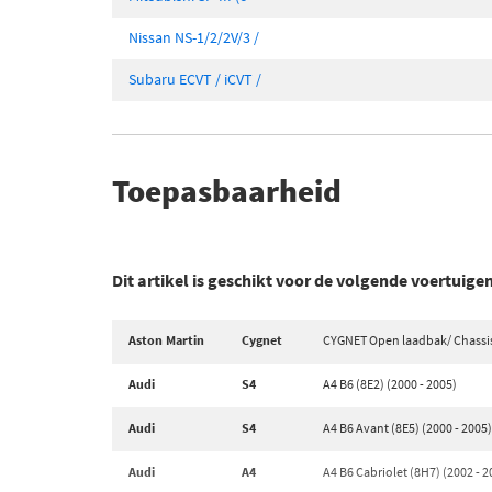
Nissan NS-1/2/2V/3 /
Subaru ECVT / iCVT /
Toepasbaarheid
Dit artikel is geschikt voor de volgende voertuige
Aston Martin
Cygnet
CYGNET Open laadbak/ Chassis 
Audi
S4
A4 B6 (8E2) (2000 - 2005)
Audi
S4
A4 B6 Avant (8E5) (2000 - 2005)
Audi
A4
A4 B6 Cabriolet (8H7) (2002 - 2