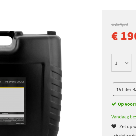
€ 224,33
€ 19
15 Liter B
Op voor
Vandaag bes
Zet op w