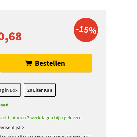
-15%
0,68
Bestellen
ag in Box
20 Liter Kan
raad
teld, binnen 2 werkdagen bij u geleverd.
ensenlijst