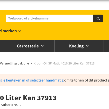
elmerken
Carrosserie
Koeling
Versnellingsbak olie
Kroon-Oil SP Matic 4016 20 Liter Kan 37913
l je kenteken in of selecteer handmatig
om te tonen of dit product g
0 Liter Kan 37913
, Subaru NS-2