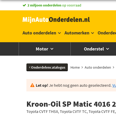
vandaag besteld,
2 miljoen onderdelen
morgen in huis *
op voorraad
Auto onderdelen
Automerken
Onderde
Motor
Onderstel
Onderdelencatalogus
Home
Auto onderdelen
Let op!
Je hebt nog geen auto geselecteerd.
Vu
Kroon-Oil SP Matic 4016 2
Toyota CVTF THSII, Toyota CVTF TC, Toyota CVTF FE