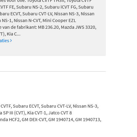
ies voor olie: Toyota CVTF THSII, Toyota CVTF
CVTF FE, Subaru NS-2, Subaru iCVT FG, Subaru
baru ECVT, Subaru CVT-LV, Nissan NS-3, Nissan
n NS-1, Nissan N-CVT, Mini Cooper EZL
e van de fabrikant: MB 236.20, Mazda JWS 3320,
T), Kia C...
caties
 CVTF, Subaru ECVT, Subaru CVT-LV, Nissan NS-3,
SP III (CVT), Kia CVT-1, Jatco CVT 8
Honda HCF2, GM DEX-CVT, GM 1940714, GM 1940713,