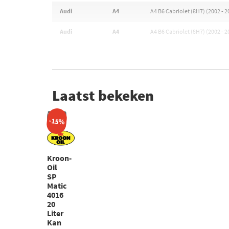
Audi
A4
A4 B6 Cabriolet (8H7) (2002 - 2
Audi
A4
A4 B6 Cabriolet (8H7) (2002 - 2
Laatst bekeken
-15%
Kroon-
Oil
SP
Matic
4016
20
Liter
Kan