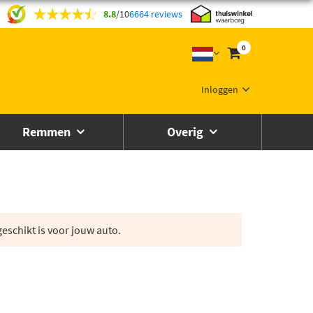
8.8
/
10
6664 reviews
0
Inloggen
Remmen
Overig
eschikt is voor jouw auto.