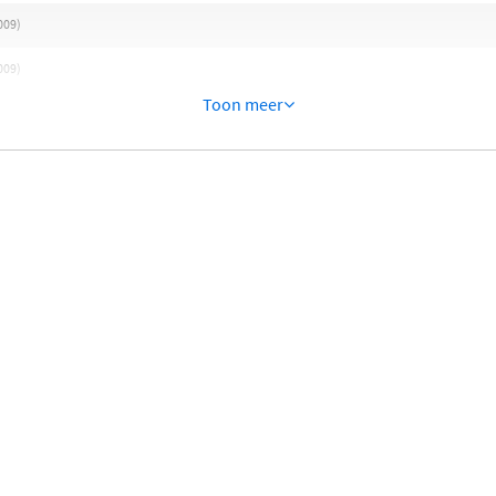
009)
009)
Toon meer