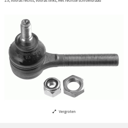
1:5, Vooras rechts, Vooras links, Met rechtse schroefdraad
Vergroten