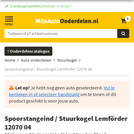
vandaag besteld,
2 miljoen onderdelen
morgen in huis *
op voorraad
0
Onderdelencatalogus
Home
Auto onderdelen
Stuurkogel
Spoorstangeind / Stuurkogel Lemförder 12070 04
Let op!
Je hebt nog geen auto geselecteerd.
Vul je
kenteken in of selecteer handmatig
om te tonen of dit
product geschikt is voor jouw auto.
Spoorstangeind / Stuurkogel Lemförder
12070 04