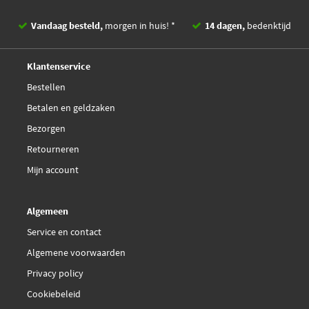
LPR 05P2081
Vandaag besteld,
morgen in huis! *
14 dagen,
bedenktijd
Magneti Marelli
Deskundig,
advies
363700450130
Klantenservice
Bestellen
Magneti Marelli
Betalen en geldzaken
363700450132
Bezorgen
Metelli 22-1200-0
Retourneren
Mijn account
National NP3364
Algemeen
Optimal BP-12970
Service en contact
Algemene voorwaarden
Optimal BP-12973
Privacy policy
Pagid T2187N
Cookiebeleid