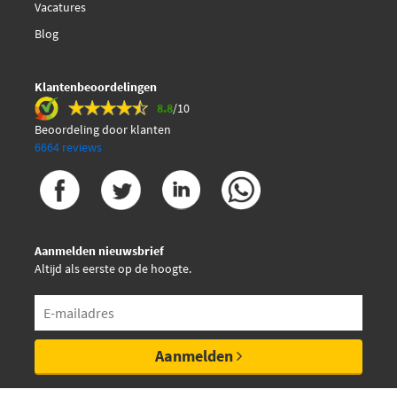
Vacatures
Pagid T2187N-56198N-00
Blog
€ 144,80
Textar 2516305
Klantenbeoordelingen
8.8
/10
Textar 2516305-3198-00
Beoordeling door klanten
6664 reviews
Zimmermann
25163.185.2
Aanmelden nieuwsbrief
Altijd als eerste op de hoogte.
Aanmelden