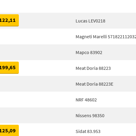
122,11
Lucas LEV0218
Magneti Marelli 57182211203
Mapco 83902
199,65
Meat Doria 88223
Meat Doria 88223E
NRF 48602
Nissens 98350
125,09
Sidat 83.953