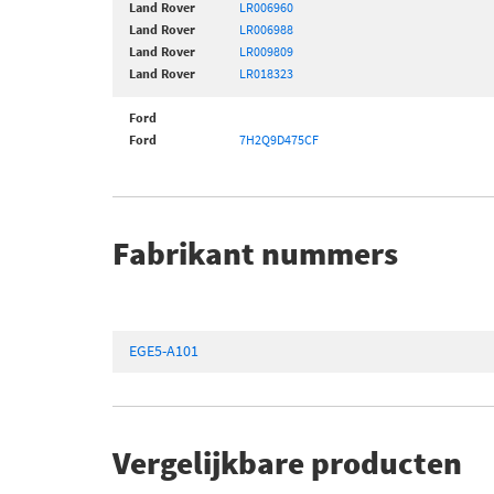
Land Rover
LR006960
Land Rover
LR006988
Land Rover
LR009809
Land Rover
LR018323
Ford
Ford
7H2Q9D475CF
Fabrikant nummers
EGE5-A101
Vergelijkbare producten