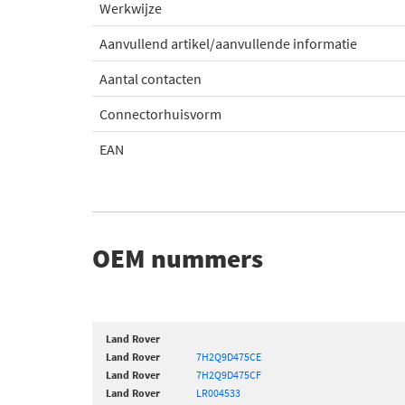
Werkwijze
Aanvullend artikel/aanvullende informatie
Aantal contacten
Connectorhuisvorm
EAN
OEM nummers
Land Rover
Land Rover
7H2Q9D475CE
Land Rover
7H2Q9D475CF
Land Rover
LR004533