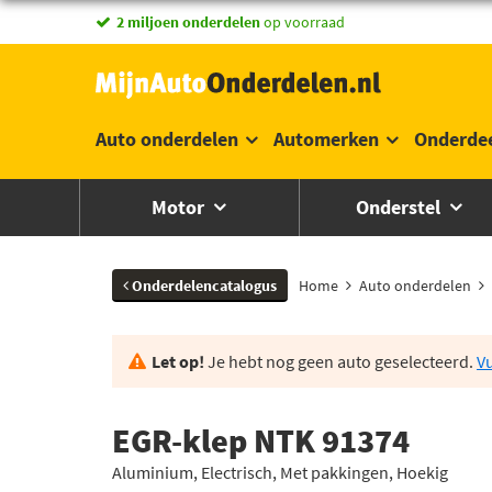
vandaag besteld,
2 miljoen onderdelen
morgen in huis *
op voorraad
Auto onderdelen
Automerken
Onderde
Motor
Onderstel
Onderdelencatalogus
Home
Auto onderdelen
Let op!
Je hebt nog geen auto geselecteerd.
Vu
EGR-klep NTK 91374
Aluminium, Electrisch, Met pakkingen, Hoekig