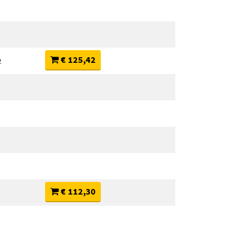
€ 125,42
2
€ 112,30