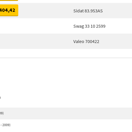
404,42
Sidat 83.953AS
Swag 33 10 2599
Valeo 700422
n
09)
 - 2009)