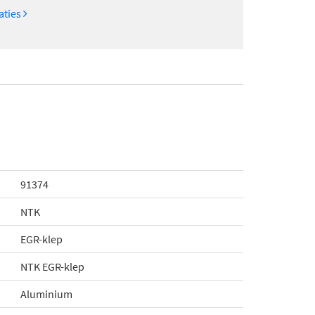
caties
91374
NTK
EGR-klep
NTK EGR-klep
Aluminium