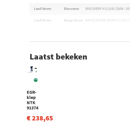
Land Rover
Discovery
DISCOVERY IV (L319) (2009 - 20
Land Rover
Range Rover
RANGE ROVER SPORT I (L320) (2
Laatst bekeken
EGR-
klep
NTK
91374
€ 238,65