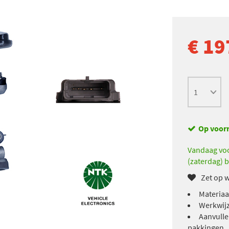
€ 19
Op voor
Vandaag voo
(zaterdag) b
Zet op w
Materiaa
Werkwijz
Aanvulle
pakkingen