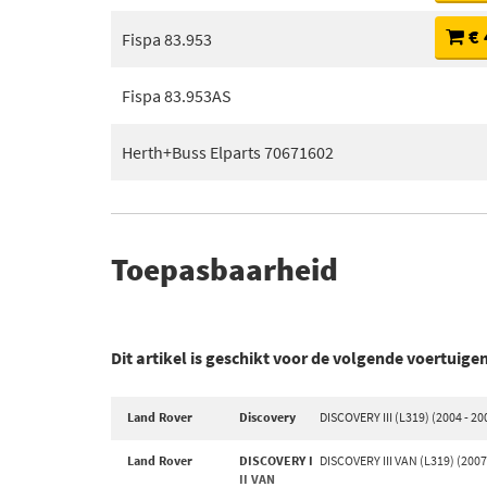
€ 
Fispa 83.953
Fispa 83.953AS
Herth+Buss Elparts 70671602
Toepasbaarheid
Dit artikel is geschikt voor de volgende voertuige
Land Rover
Discovery
DISCOVERY III (L319) (2004 - 20
Land Rover
DISCOVERY I
DISCOVERY III VAN (L319) (2007
II VAN