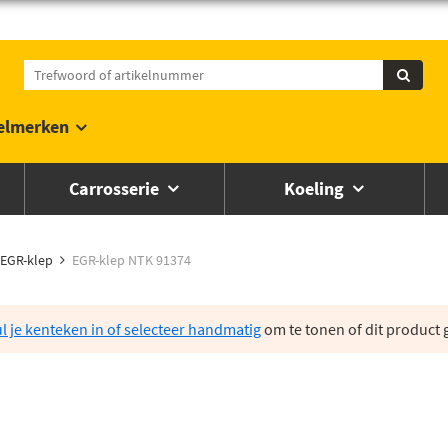
elmerken
Carrosserie
Koeling
EGR-klep
EGR-klep NTK 91374
l je kenteken in of selecteer handmatig
om te tonen of dit product g