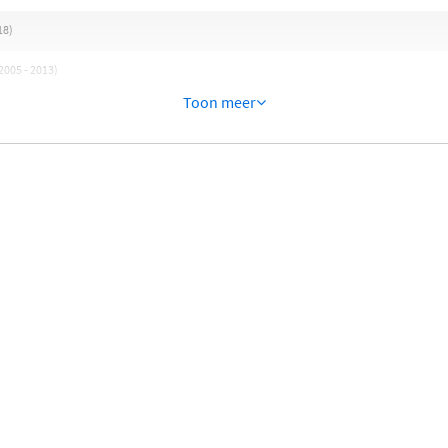
18)
005 - 2013)
Toon meer