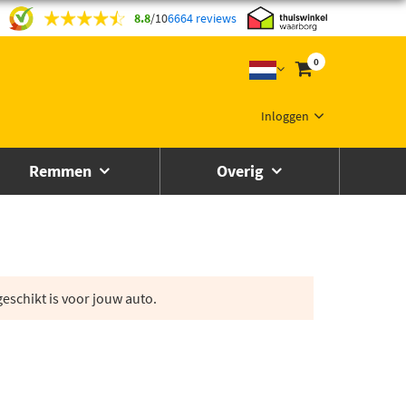
8.8
/
10
6664 reviews
0
Inloggen
Remmen
Overig
eschikt is voor jouw auto.