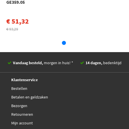
GE359.05
Toon meer
Hepu K62091
€ 51,32
Hepu PK06210
€ 93,29
Hepu PK08150
Hutchinson HEG 08
Vandaag besteld,
morgen in huis! *
14 dagen,
bedenktijd
INA 532 0316 10
Deskundig,
advies
Klantenservice
IPD 15-0510
Bestellen
Betalen en geldzaken
IPD 20-1138
Bezorgen
Retourneren
IPD 64-3414
Mijn account