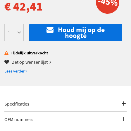
-45%
€ 42,41
Houd mij op de
hoogte
Tijdelijk uitverkocht
Zet op wensenlijst
Lees verder
Specificaties
Fabrikantcode
GE359.05
OEM nummers
Merk
SNR