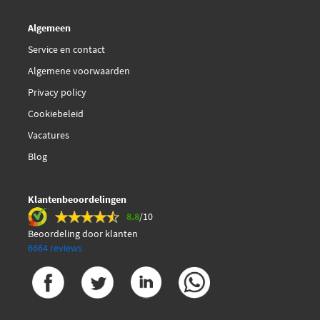
IPD 64207
Algemeen
IPD K62091
Service en contact
Algemene voorwaarden
Ijs Group 93-1045
Privacy policy
Cookiebeleid
KM International FI0380
Vacatures
Lucas LD0039
Blog
SKF VKM 23240
Klantenbeoordelingen
8.8
/10
Sasic 8300020
Beoordeling door klanten
6664 reviews
Triscan 8646 10205