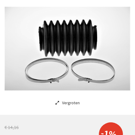
Vergroten
€ 14,16
-1%