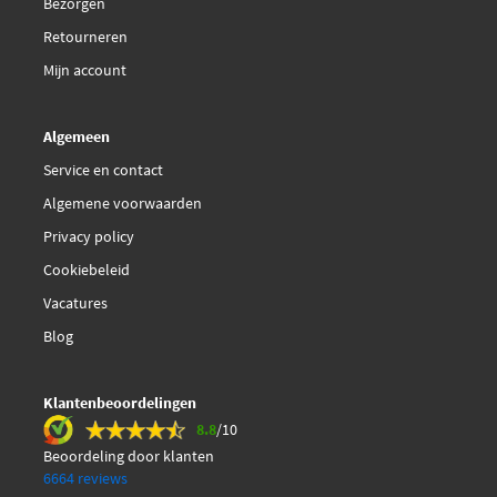
Bezorgen
430719067405
Retourneren
Mijn account
Magnum Technology
MGS0029
Algemeen
Mapco 91837
Service en contact
Algemene voorwaarden
€ 40,04
Monroe ML5269
Privacy policy
Cookiebeleid
€ 21,70
Stabilus 023812
Vacatures
Blog
Klantenbeoordelingen
8.8
/10
Beoordeling door klanten
6664 reviews