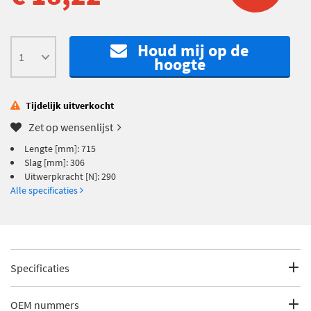
Houd mij op de
hoogte
Tijdelijk uitverkocht
Zet op wensenlijst
Lengte [mm]: 715
Slag [mm]: 306
Uitwerpkracht [N]: 290
Alle specificaties
Specificaties
Fabrikantcode
114 108
OEM nummers