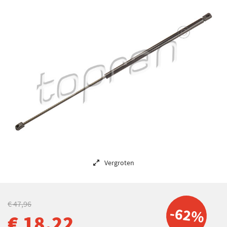
Vergroten
€ 47,96
-62%
€ 18,22