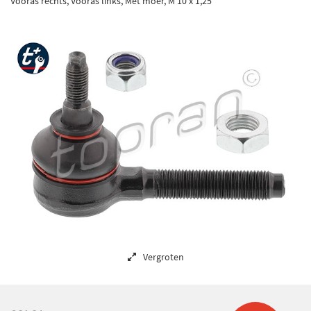
Vooras rechts, Vooras links, Met moer, M 10 x 1,25
Vergroten