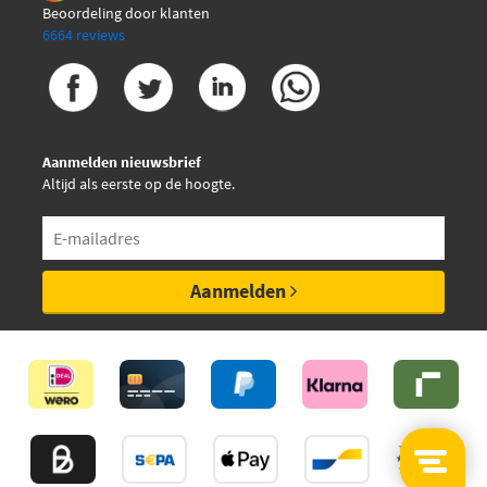
Beoordeling door klanten
Monroe L28300
6664 reviews
€ 7,28
NK 5033702
NK 5033702PRO
Aanmelden nieuwsbrief
Altijd als eerste op de hoogte.
Ocap 0180950
€ 10,74
Sasic 8173183
Aanmelden
Sasic 8173183S
€ 15,17
Sidem 53234
€ 8,62
TRW JTE161