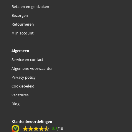
Betalen en geldzaken
€ 23,46
Febi Bilstein 39294
Bezorgen
€ 23,90
Retourneren
Febi Bilstein 39295
Mijn account
GSP S070104
Algemeen
Herth+Buss Jakoparts
Service en contact
J4820838
Algemene voorwaarden
Privacy policy
Jp Group 3144600500
Cookiebeleid
KYB KTR4012
Vacatures
Blog
Mapco 19301
Klantenbeoordelingen
Monroe L2820
8.8
/10