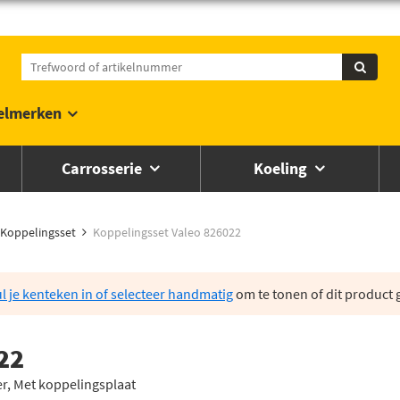
elmerken
Carrosserie
Koeling
Koppelingsset
Koppelingsset Valeo 826022
l je kenteken in of selecteer handmatig
om te tonen of dit product g
22
er, Met koppelingsplaat