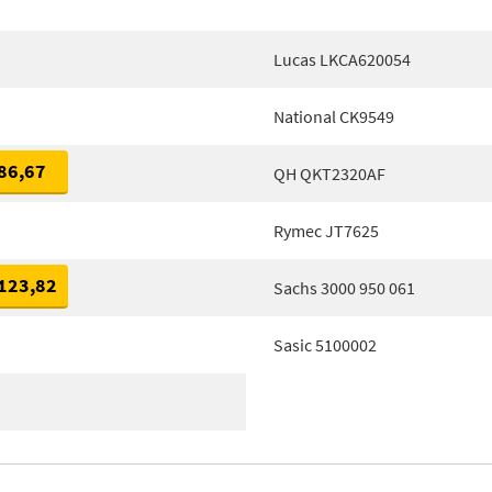
Lucas LKCA620054
National CK9549
86,67
QH QKT2320AF
Rymec JT7625
123,82
Sachs 3000 950 061
Sasic 5100002