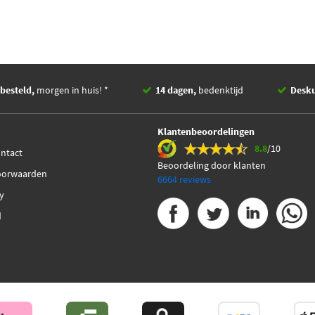
besteld,
morgen in huis! *
14 dagen,
bedenktijd
Desk
Klantenbeoordelingen
8.8
/10
ontact
Beoordeling door klanten
oorwaarden
6664 reviews
cy
d