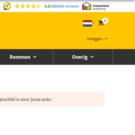
8.8
/
10
6664 reviews
0
Inloggen
Remmen
Overig
eschikt is voor jouw auto.