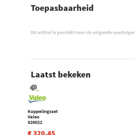
Toepasbaarheid
Dit artikel is geschikt voor de volgende voertuige
Laatst bekeken
Koppelingsset
Valeo
826022
€ 320,45