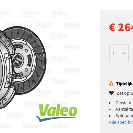
€ 26
Tijdelij
Zet op w
Gewicht [
Aantal t
Spiebaan
Alle specifi