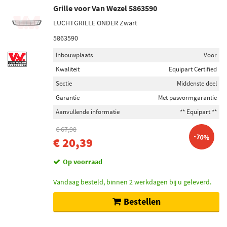
Grille (16062)
Grille voor Van Wezel 5863590
Grille styling (69)
LUCHTGRILLE ONDER Zwart
Sier-/beschermingslijst (1)
5863590
Voorbumper deel (1)
Inbouwplaats
Voor
Kwaliteit
Equipart Certified
Inbouwplaats
Sectie
Middenste deel
Links voor (4017)
Garantie
Met pasvormgarantie
Rechts voor (2757)
Aanvullende informatie
** Equipart **
Voor (2273)
Midden (809)
€ 67,98
-70%
€ 20,39
Links (728)
Toon meer
Op voorraad
Vandaag besteld, binnen 2 werkdagen bij u geleverd.
Voorraad
Op voorraad (11636)
Bestellen
Niet op voorraad (4426)