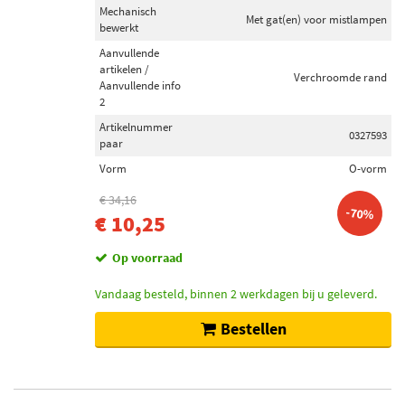
Mechanisch
Met gat(en) voor mistlampen
bewerkt
Aanvullende
artikelen /
Verchroomde rand
Aanvullende info
2
Artikelnummer
0327593
paar
Vorm
O-vorm
€ 34,16
-70%
€ 10,25
Op voorraad
Vandaag besteld, binnen 2 werkdagen bij u geleverd.
Bestellen