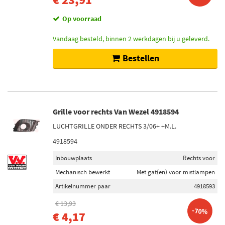
Op voorraad
Vandaag besteld, binnen 2 werkdagen bij u geleverd.
Bestellen
Grille voor rechts Van Wezel 4918594
LUCHTGRILLE ONDER RECHTS 3/06+ +M.L.
4918594
Inbouwplaats
Rechts voor
Mechanisch bewerkt
Met gat(en) voor mistlampen
Artikelnummer paar
4918593
€ 13,93
-70%
€ 4,17