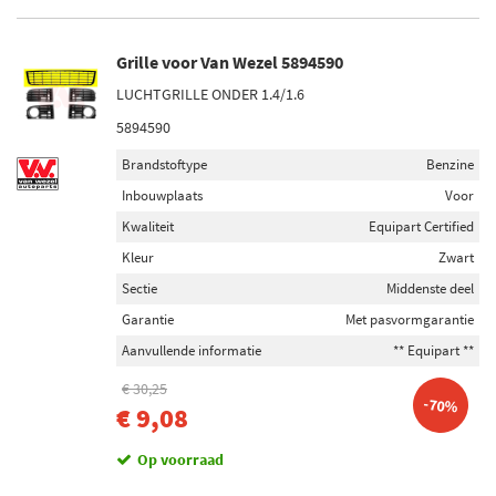
Grille voor Van Wezel 5894590
LUCHTGRILLE ONDER 1.4/1.6
5894590
Brandstoftype
Benzine
Inbouwplaats
Voor
Kwaliteit
Equipart Certified
Kleur
Zwart
Sectie
Middenste deel
Garantie
Met pasvormgarantie
Aanvullende informatie
** Equipart **
€ 30,25
-70%
€ 9,08
Op voorraad