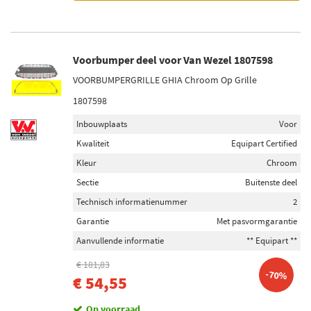
Voorbumper deel voor Van Wezel 1807598
VOORBUMPERGRILLE GHIA Chroom Op Grille
1807598
Inbouwplaats
Voor
Kwaliteit
Equipart Certified
Kleur
Chroom
Sectie
Buitenste deel
Technisch informatienummer
2
Garantie
Met pasvormgarantie
Aanvullende informatie
** Equipart **
€ 181,83
-70%
€ 54,55
Op voorraad