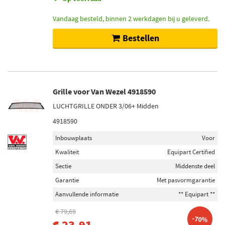
Vandaag besteld, binnen 2 werkdagen bij u geleverd.
Bestellen
Grille voor Van Wezel 4918590
LUCHTGRILLE ONDER 3/06+ Midden
4918590
Inbouwplaats
Voor
Kwaliteit
Equipart Certified
Sectie
Middenste deel
Garantie
Met pasvormgarantie
Aanvullende informatie
** Equipart **
€ 79,69
-70%
€ 23,91