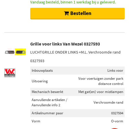
Vandaag besteld, binnen 1 werkdag bij u geleverd.
Bestellen
Grille voor links Van Wezel 0327593
LUCHTGRILLE ONDER LINKS +M.L. Verchroomde rand
0327593
Inbouwplaats
Links voor
Voor voertuigen zonder park
Uitvoering
distance control
Mechanisch bewerkt
Met gat(en) voor mistlampen
Aanvullende artikelen /
Verchroomde rand
Aanvullende info 2
Artikelnummer paar
0327594
Vorm
O-vorm