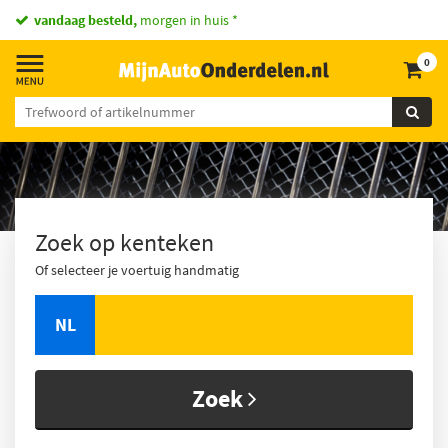
vandaag besteld,
morgen in huis *
0
Zoek op kenteken
Of selecteer je voertuig handmatig
NL
Zoek