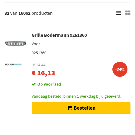
BMW
Toon meer
32
van
16062
producten
×
16062
Resultaten
Grille Bodermann 9251360
Voor
×
Merken
9251360
Van Wezel (2717)
€ 24,44
-34%
Bodermann (2250)
€ 16,13
Diederichs (3623)
Op voorraad
Blic (6505)
Vandaag besteld, binnen 1 werkdag bij u geleverd.
Mijnautoonderdelen (57)
Bestellen
Toon meer
Categorieën