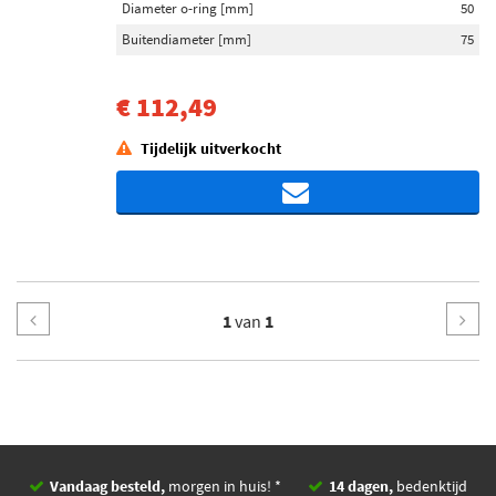
Diameter o-ring [mm]
50
Buitendiameter [mm]
75
€ 112,49
Tijdelijk uitverkocht
1
van
1
Vandaag besteld,
morgen in huis! *
14 dagen,
bedenktijd