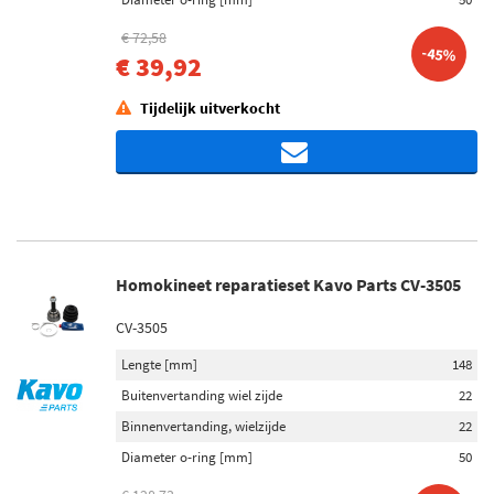
€ 72,58
-45%
€ 39,92
Tijdelijk uitverkocht
Homokineet reparatieset Kavo Parts CV-3505
CV-3505
Lengte [mm]
148
Buitenvertanding wiel zijde
22
Binnenvertanding, wielzijde
22
Diameter o-ring [mm]
50