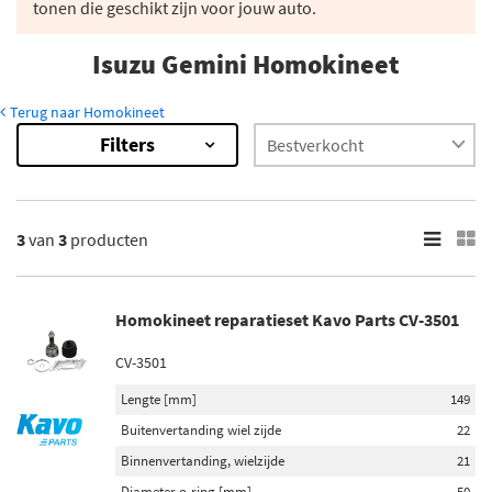
tonen die geschikt zijn voor jouw auto.
Isuzu Gemini Homokineet
Terug naar Homokineet
Filters
3
Resultaten
×
Merk
3
van
3
producten
Kavo Parts (2)
FAG (1)
Homokineet reparatieset Kavo Parts CV-3501
CV-3501
Lengte [mm]
149
Buitenvertanding wiel zijde
22
Binnenvertanding, wielzijde
21
Diameter o-ring [mm]
50