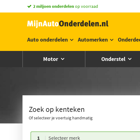
vandaag besteld,
morgen in huis *
Auto onderdelen
Automerken
Onderde
Motor
Onderstel
Zoek op kenteken
Of selecteer je voertuig handmatig
1
Selecteer merk