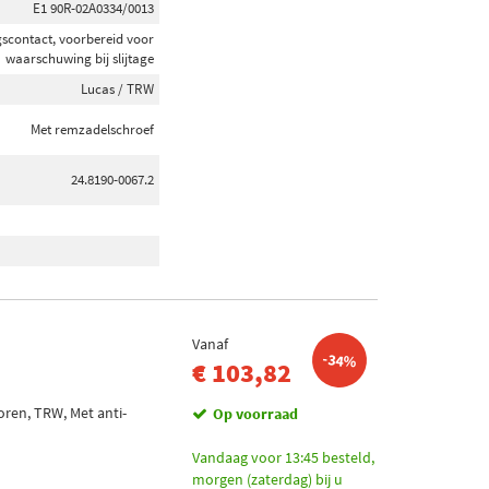
E1 90R-02A0334/0013
gscontact, voorbereid voor
waarschuwing bij slijtage
Lucas / TRW
Met remzadelschroef
24.8190-0067.2
Vanaf
-34%
€ 103,82
oren, TRW, Met anti-
Op voorraad
Vandaag voor 13:45 besteld,
morgen (zaterdag) bij u