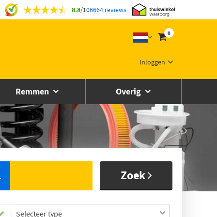
8.8
/
10
6664 reviews
0
Inloggen
Remmen
Overig
Zoek
L
Selecteer type