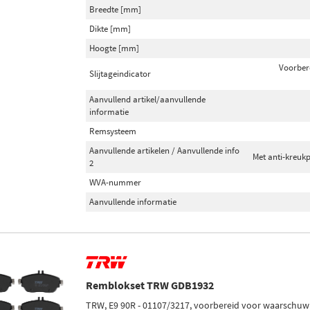
Breedte [mm]
Dikte [mm]
Hoogte [mm]
Voorber
Slijtageindicator
Aanvullend artikel/aanvullende
informatie
Remsysteem
Aanvullende artikelen / Aanvullende info
Met anti-kreuk
2
WVA-nummer
Aanvullende informatie
Remblokset TRW GDB1932
TRW, E9 90R - 01107/3217, voorbereid voor waarschuwin