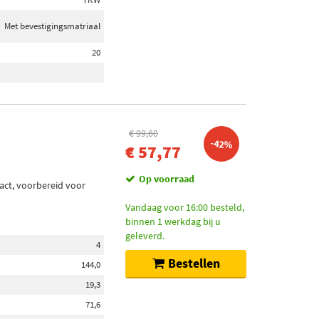
Met bevestigingsmatriaal
20
€ 99,60
-42%
€ 57,77
Op voorraad
act, voorbereid voor
Vandaag voor 16:00 besteld,
binnen 1 werkdag bij u
geleverd.
4
Bestellen
144,0
19,3
71,6