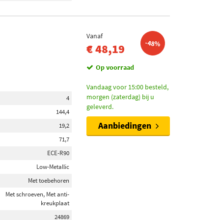
Vanaf
-48%
€ 48,19
Op voorraad
Vandaag voor 15:00 besteld,
morgen (zaterdag) bij u
4
geleverd.
144,4
Aanbiedingen
19,2
71,7
ECE-R90
Low-Metallic
Met toebehoren
Met schroeven, Met anti-
kreukplaat
24869