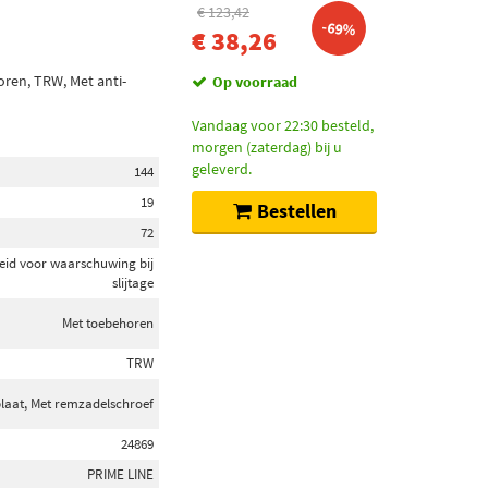
€ 123,42
-69%
€ 38,26
oren, TRW, Met anti-
Op voorraad
Vandaag voor 22:30 besteld,
morgen (zaterdag) bij u
geleverd.
144
19
Bestellen
72
eid voor waarschuwing bij
slijtage
Met toebehoren
TRW
plaat, Met remzadelschroef
24869
PRIME LINE