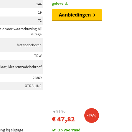
geleverd.
144
19
Aanbiedingen
72
eid voor waarschuwing bij
slijtage
Met toebehoren
TRW
plaat, Met remzadelschroef
24869
XTRA LINE
€ 91,96
-48%
€ 47,82
g bij slijtage
Op voorraad