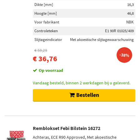
Dikte [mm]
16,3
Hoogte [mm]
46,8
Voor fabrikant
NBK
Controleteken
E1 90R 01025/409
Slijtageindicator
Met akoestische slijtagewaarschuwing
€ 59,29
-38%
€ 36,76
Op voorraad
Vandaag besteld, binnen 2 werkdagen bij u geleverd.
Bestellen
Remblokset Febi Bilstein 16272
Achteras, ECE R90 Approved, Met akoestische