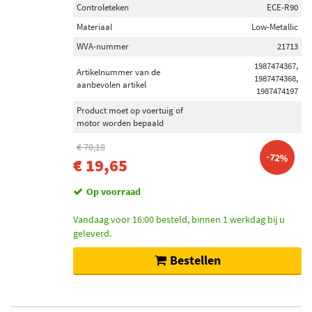
Controleteken
ECE-R90
Materiaal
Low-Metallic
WVA-nummer
21713
1987474367,
Artikelnummer van de
1987474368,
aanbevolen artikel
1987474197
Product moet op voertuig of
motor worden bepaald
€ 70,18
-72%
€ 19,65
Op voorraad
Vandaag voor 16:00 besteld, binnen 1 werkdag bij u
geleverd.
Bestellen