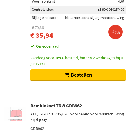
Voor fabrikant
NBK
Controleteken
E1 90R 01025/409
Slijtageindicator
Met akoestische slijtagewaarschuwing
€ 79,86
-55%
€ 35,94
Op voorraad
Vandaag voor 16:00 besteld, binnen 2 werkdagen bij u
geleverd.
Bestellen
Remblokset TRW GDB962
ATE, E9 90R 01705/026, voorbereid voor waarschuwing
bij slijtage
GDB962