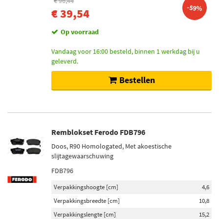
€ 96,44
-59%
€ 39,54
Op voorraad
Vandaag voor 16:00 besteld, binnen 1 werkdag bij u
geleverd.
Bestellen
Remblokset Ferodo FDB796
Doos, R90 Homologated, Met akoestische
slijtagewaarschuwing
FDB796
Verpakkingshoogte [cm]
4,6
Verpakkingsbreedte [cm]
10,8
Verpakkingslengte [cm]
15,2