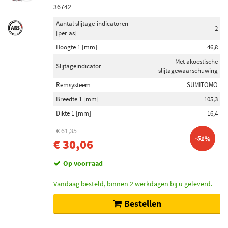
36742
Aantal slijtage-indicatoren
2
[per as]
Hoogte 1 [mm]
46,8
Met akoestische
Slijtageindicator
slijtagewaarschuwing
Remsysteem
SUMITOMO
Breedte 1 [mm]
105,3
Dikte 1 [mm]
16,4
€ 61,35
-51%
€ 30,06
Op voorraad
Vandaag besteld, binnen 2 werkdagen bij u geleverd.
Bestellen