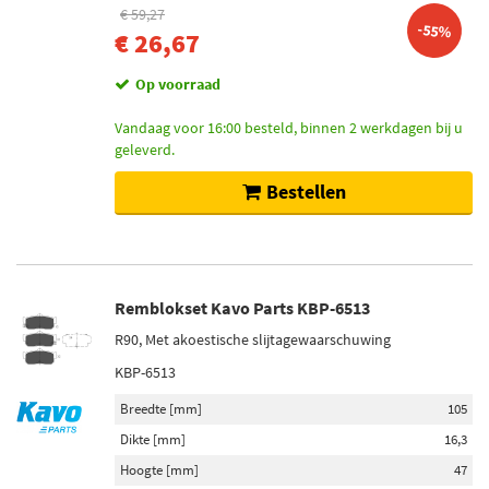
€ 59,27
-55%
€ 26,67
Op voorraad
Vandaag voor 16:00 besteld, binnen 2 werkdagen bij u
geleverd.
Bestellen
Remblokset Kavo Parts KBP-6513
R90, Met akoestische slijtagewaarschuwing
KBP-6513
Breedte [mm]
105
Dikte [mm]
16,3
Hoogte [mm]
47