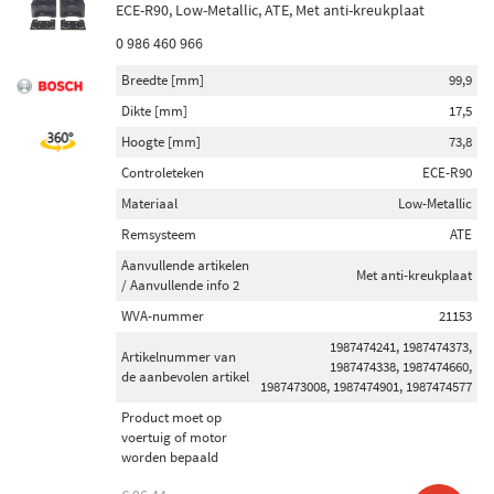
ECE-R90, Low-Metallic, ATE, Met anti-kreukplaat
0 986 460 966
Breedte [mm]
99,9
Dikte [mm]
17,5
Hoogte [mm]
73,8
Controleteken
ECE-R90
Materiaal
Low-Metallic
Remsysteem
ATE
Aanvullende artikelen
Met anti-kreukplaat
/ Aanvullende info 2
WVA-nummer
21153
1987474241, 1987474373,
Artikelnummer van
1987474338, 1987474660,
de aanbevolen artikel
1987473008, 1987474901, 1987474577
Product moet op
voertuig of motor
worden bepaald