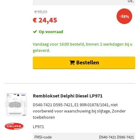
OE.
€ 58,23
-58%
€ 24,45
Op voorraad
Vandaag voor 16:00 besteld, binnen 2 werkdagen bij u
geleverd.
Bestellen
Remblokset Delphi Diesel LP971
D540-7421 D595-7421, E1 90R-01878/1041, niet
voorbereid voor waarschuwing bij slijtage, Zonder
toebehoren
LP971
FMSI-code
D540-7421 D595-7421