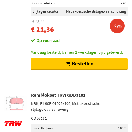
Controleteken
R90
Slijtageindicator
Met akoestische slijtagewaarschuwing
€ 45,44
-53%
€ 21,36
Op voorraad
Vandaag besteld, binnen 2 werkdagen bij u geleverd.
Bestellen
Remblokset TRW GDB3181
NBK, E1 90R 01025/409, Met akoestische
slijtagewaarschuwing
GDB3181
Breedte [mm]
105,3