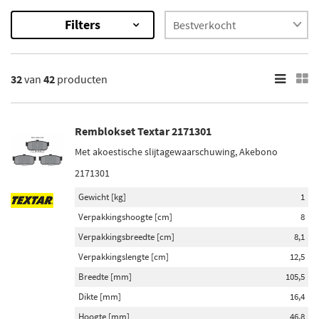
Filters
42
Resultaten
32
van
42
producten
×
Categorieën
Remblokset (41)
Remblokset Textar 2171301
Rem montageset (1)
Met akoestische slijtagewaarschuwing, Akebono
2171301
Onderdeelmerk
Gewicht [kg]
1
Brembo (2)
Verpakkingshoogte [cm]
8
Bosch (2)
Verpakkingsbreedte [cm]
8,1
Maxgear (2)
Verpakkingslengte [cm]
12,5
Febi Bilstein (2)
Breedte [mm]
105,5
Dikte [mm]
16,4
ATE (2)
Hoogte [mm]
46,8