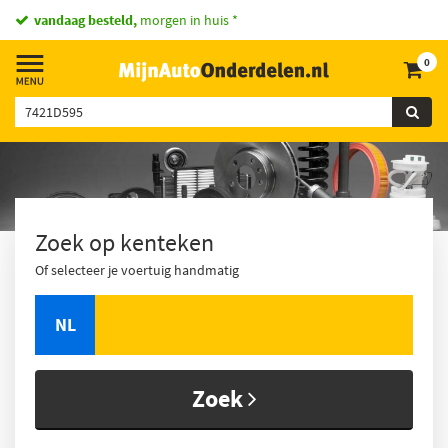
vandaag besteld,
morgen in huis *
0
Zoek op kenteken
Of selecteer je voertuig handmatig
NL
Zoek