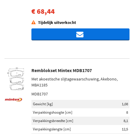
€ 68,44
Tijdelijk uitverkocht
Remblokset Mintex MDB1707
Met akoestische slijtagewaarschuwing, Akebono,
MBA1185
MDB1707
Gewicht [kg]
1,08
Verpakkingshoogte [cm]
8
Verpakkingsbreedte [cm]
8,1
Verpakkingslengte [cm]
12,5