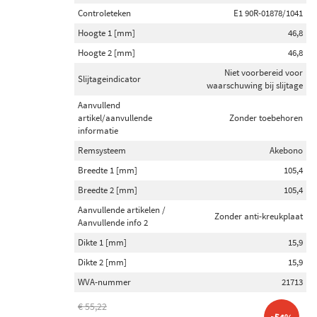
Controleteken
E1 90R-01878/1041
Hoogte 1 [mm]
46,8
Hoogte 2 [mm]
46,8
Niet voorbereid voor
Slijtageindicator
waarschuwing bij slijtage
Aanvullend
artikel/aanvullende
Zonder toebehoren
informatie
Remsysteem
Akebono
Breedte 1 [mm]
105,4
Breedte 2 [mm]
105,4
Aanvullende artikelen /
Zonder anti-kreukplaat
Aanvullende info 2
Dikte 1 [mm]
15,9
Dikte 2 [mm]
15,9
WVA-nummer
21713
€ 55,22