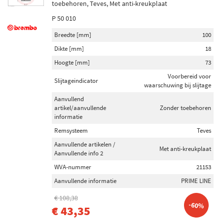
toebehoren, Teves, Met anti-kreukplaat
P 50 010
Breedte [mm]
100
Dikte [mm]
18
Hoogte [mm]
73
Voorbereid voor
Slijtageindicator
waarschuwing bij slijtage
Aanvullend
artikel/aanvullende
Zonder toebehoren
informatie
Remsysteem
Teves
Aanvullende artikelen /
Met anti-kreukplaat
Aanvullende info 2
WVA-nummer
21153
Aanvullende informatie
PRIME LINE
€ 108,38
-60%
€ 43,35