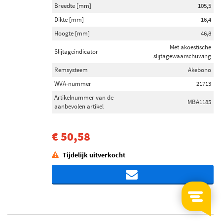
Breedte [mm]
105,5
Dikte [mm]
16,4
Hoogte [mm]
46,8
Met akoestische
Slijtageindicator
slijtagewaarschuwing
Remsysteem
Akebono
WVA-nummer
21713
Artikelnummer van de
MBA1185
aanbevolen artikel
€ 50,58
Tijdelijk uitverkocht