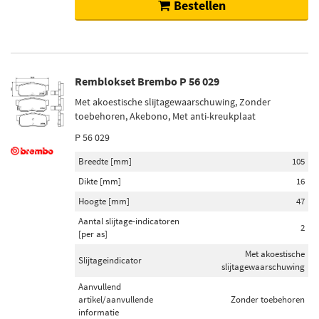
Bestellen
Remblokset Brembo P 56 029
Met akoestische slijtagewaarschuwing, Zonder
toebehoren, Akebono, Met anti-kreukplaat
P 56 029
Breedte [mm]
105
Dikte [mm]
16
Hoogte [mm]
47
Aantal slijtage-indicatoren
2
[per as]
Met akoestische
Slijtageindicator
slijtagewaarschuwing
Aanvullend
artikel/aanvullende
Zonder toebehoren
informatie