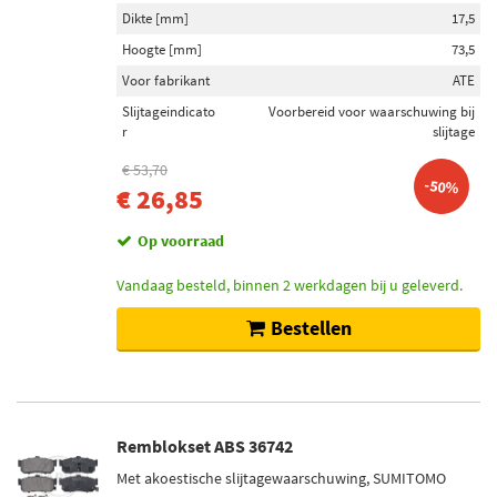
Dikte [mm]
17,5
Hoogte [mm]
73,5
Voor fabrikant
ATE
Slijtageindicato
Voorbereid voor waarschuwing bij
r
slijtage
€ 53,70
-50%
€ 26,85
Op voorraad
Vandaag besteld, binnen 2 werkdagen bij u geleverd.
Bestellen
Remblokset ABS 36742
Met akoestische slijtagewaarschuwing, SUMITOMO