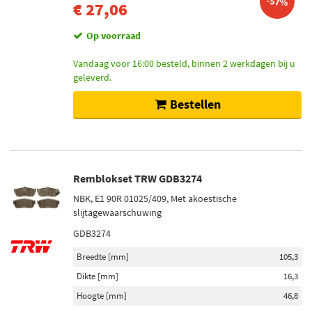
-57%
€ 27,06
Op voorraad
Vandaag voor 16:00 besteld, binnen 2 werkdagen bij u
geleverd.
Bestellen
Remblokset TRW GDB3274
NBK, E1 90R 01025/409, Met akoestische
slijtagewaarschuwing
GDB3274
Breedte [mm]
105,3
Dikte [mm]
16,3
Hoogte [mm]
46,8