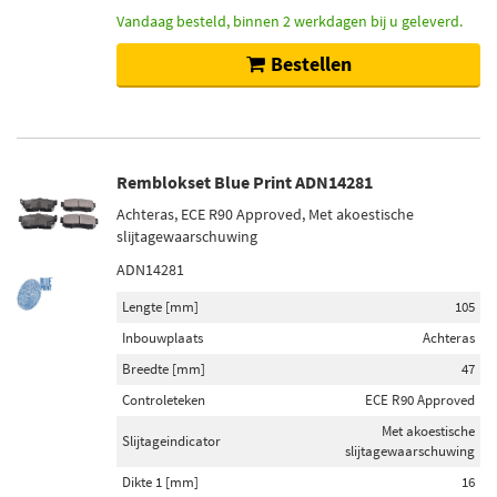
Vandaag besteld, binnen 2 werkdagen bij u geleverd.
Bestellen
Remblokset Blue Print ADN14281
Achteras, ECE R90 Approved, Met akoestische
slijtagewaarschuwing
ADN14281
Lengte [mm]
105
Inbouwplaats
Achteras
Breedte [mm]
47
Controleteken
ECE R90 Approved
Met akoestische
Slijtageindicator
slijtagewaarschuwing
Dikte 1 [mm]
16