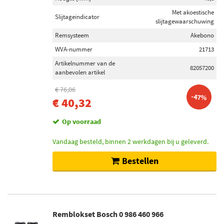
Toon meer
Met akoestische
Slijtageindicator
slijtagewaarschuwing
Inbouwplaats
Remsysteem
Akebono
Achteras (9)
WVA-nummer
21713
Vooras (1)
Artikelnummer van de
82057200
aanbevolen artikel
€ 76,06
Voorraad
-47%
€ 40,32
Niet op voorraad (23)
Op voorraad (19)
Op voorraad
Vandaag besteld, binnen 2 werkdagen bij u geleverd.
Bestellen
Remblokset Bosch 0 986 460 966