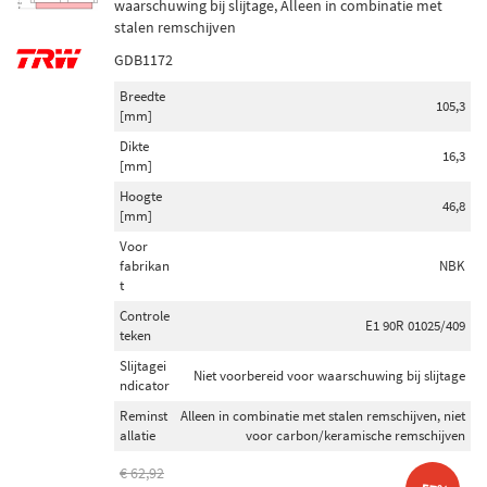
waarschuwing bij slijtage, Alleen in combinatie met
stalen remschijven
GDB1172
Breedte
105,3
[mm]
Dikte
16,3
[mm]
Hoogte
46,8
[mm]
Voor
fabrikan
NBK
t
Controle
E1 90R 01025/409
teken
Slijtagei
Niet voorbereid voor waarschuwing bij slijtage
ndicator
Reminst
Alleen in combinatie met stalen remschijven, niet
allatie
voor carbon/keramische remschijven
€ 62,92