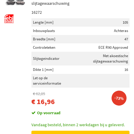
slijtagewaarschuwing
16272
Lengte [mm]
105
Inbouwplaats
Achteras
Breedte [mm]
47
Controleteken
ECE R90 Approved
Met akoestische
Slijtageindicator
slijtagewaarschuwing
Dikte 1 [mm]
16
Let op de
serviceinformatie
€ 62,85
-73%
€ 16,96
Op voorraad
Vandaag besteld, binnen 2 werkdagen bij u geleverd.