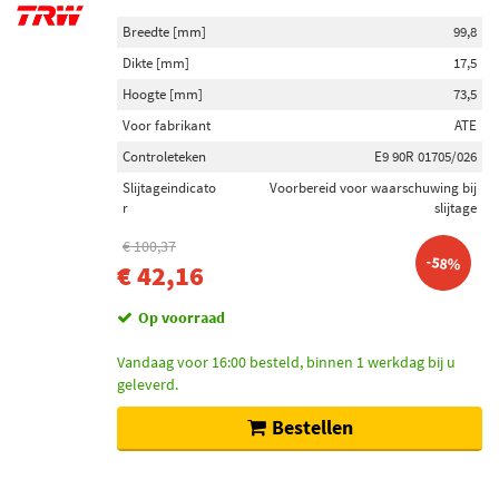
Breedte [mm]
99,8
Dikte [mm]
17,5
Hoogte [mm]
73,5
Voor fabrikant
ATE
Controleteken
E9 90R 01705/026
Slijtageindicato
Voorbereid voor waarschuwing bij
r
slijtage
€ 100,37
-58%
€ 42,16
Op voorraad
Vandaag voor 16:00 besteld, binnen 1 werkdag bij u
geleverd.
Bestellen