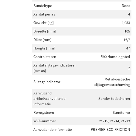
Bundeltype
Doos
Aantal per as
4
Gewicht [kg]
1,053
Breedte [mm]
105
Dikte [mm]
16,7
Hoogte [mm]
47
Controleteken
R90 Homologated
Aantal slijtage-indicatoren
2
[per as]
Met akoestische
Slijtageindicator
slijtagewaarschuwing
Aanvullend
artikel/aanvullende
Zonder toebehoren
informatie
Remsysteem
Sumitomo
WVA-nummer
21715, 21714, 21713
Aanvullende informatie
PREMIER ECO FRICTION