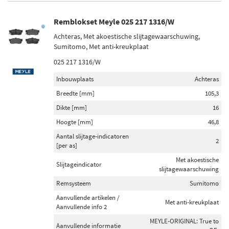
Remblokset Meyle 025 217 1316/W
Achteras, Met akoestische slijtagewaarschuwing,
Sumitomo, Met anti-kreukplaat
025 217 1316/W
Inbouwplaats
Achteras
Breedte [mm]
105,3
Dikte [mm]
16
Hoogte [mm]
46,8
Aantal slijtage-indicatoren
2
[per as]
Met akoestische
Slijtageindicator
slijtagewaarschuwing
Remsysteem
Sumitomo
Aanvullende artikelen /
Met anti-kreukplaat
Aanvullende info 2
MEYLE-ORIGINAL: True to
Aanvullende informatie