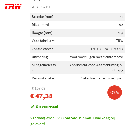
GDB1932BTE
Breedte [mm]
144
Dikte [mm]
18,5
Hoogte [mm]
71,7
Voor fabrikant
TRW
Controleteken
E9-90R-02A1062/3217
Uitvoering
Voor voertuigen met elektromotor
Slijtageindicato
Voorbereid voor waarschuwing bij
r
slijtage
Reminstallatie
Geluidsarme remvoeringen
€ 107,69
-56%
€ 47,38
Op voorraad
Vandaag voor 16:00 besteld, binnen 1 werkdag bij u
geleverd.