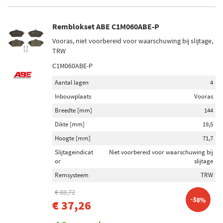
Remblokset ABE C1M060ABE-P
Vooras, niet voorbereid voor waarschuwing bij slijtage,
TRW
C1M060ABE-P
Aantal lagen
4
Inbouwplaats
Vooras
Breedte [mm]
144
Dikte [mm]
19,5
Hoogte [mm]
71,7
Slijtageindicat
Niet voorbereid voor waarschuwing bij
or
slijtage
Remsysteem
TRW
€ 88,72
-58%
€ 37,26