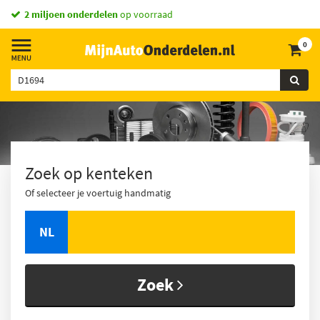
2 miljoen onderdelen
op voorraad
0
Zoek op kenteken
Of selecteer je voertuig handmatig
NL
Zoek