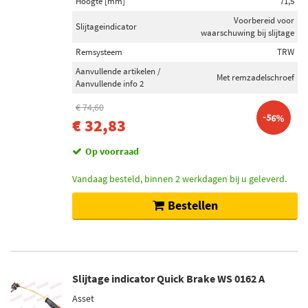
Hoogte [mm]
71,5
Voorbereid voor
Slijtageindicator
waarschuwing bij slijtage
Remsysteem
TRW
Aanvullende artikelen /
Met remzadelschroef
Aanvullende info 2
€ 74,60
-56%
€ 32,83
Op voorraad
Vandaag besteld, binnen 2 werkdagen bij u geleverd.
Bestellen
Slijtage indicator Quick Brake WS 0162 A
Asset