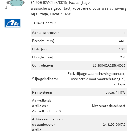
E1 90R-02A0258/0015, Excl. slijtage
waarschuwingscontact, voorbereid voor waarschuwing
bij slijtage, Lucas / TRW
13.0470-2779.2
Aantal schroeven
4
Breedte [mm]
144,0
Dikte [mm]
19,3
Hoogte [mm]
71,6
Controleteken
E1 90R-02A0258/0015
Excl. slijtage waarschuwingscontact,
Slijtageindicator
voorbereid voor waarschuwing bij
slijtage
Remsysteem
Lucas / TRW
Aanvullende
artikelen /
Met remzadelschroef
Aanvullende info 2
Artikelnummer van
de aanbevolen
24.8190-0067.2
artikel