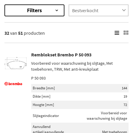
Filters
51
Resultaten
32
van
51
producten
×
Categorieën
Remblokset (39)
Remblokset Brembo P 50 093
Remschijven (6)
Voorbereid voor waarschuwing bij slijtage, Met
Slijtage indicator (4)
toebehoren, TRW, Met anti-kreukplaat
Hoofdkoppelingscilinder reparatieset (1)
P 50 093
Hulpkoppelingscilinder (1)
Breedte [mm]
144
Dikte [mm]
19
Onderdeelmerk
Hoogte [mm]
72
Brembo (3)
Voorbereid voor
Slijtageindicator
Bosch (1)
waarschuwing bij slijtage
Aanvullend
Maxgear (2)
artikel/aanvullende
Met toebehoren