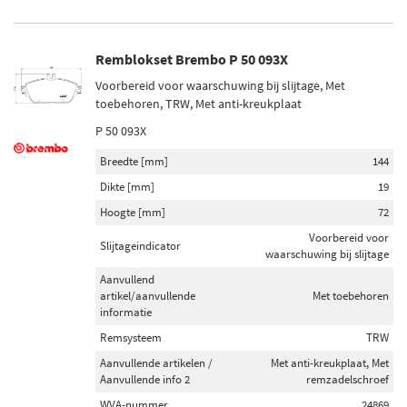
Remblokset Brembo P 50 093X
Voorbereid voor waarschuwing bij slijtage, Met
toebehoren, TRW, Met anti-kreukplaat
P 50 093X
Breedte [mm]
144
Dikte [mm]
19
Hoogte [mm]
72
Voorbereid voor
Slijtageindicator
waarschuwing bij slijtage
Aanvullend
artikel/aanvullende
Met toebehoren
informatie
Remsysteem
TRW
Aanvullende artikelen /
Met anti-kreukplaat, Met
Aanvullende info 2
remzadelschroef
WVA-nummer
24869