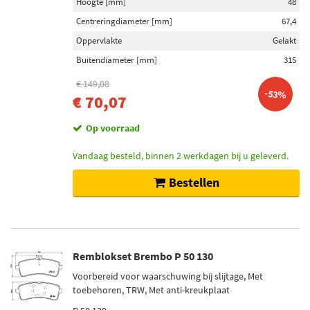
Hoogte [mm]
48
Centreringdiameter [mm]
67,4
Oppervlakte
Gelakt
Buitendiameter [mm]
315
€ 149,08
-53%
€ 70,07
Op voorraad
Vandaag besteld, binnen 2 werkdagen bij u geleverd.
Bestellen
Remblokset Brembo P 50 130
Voorbereid voor waarschuwing bij slijtage, Met
toebehoren, TRW, Met anti-kreukplaat