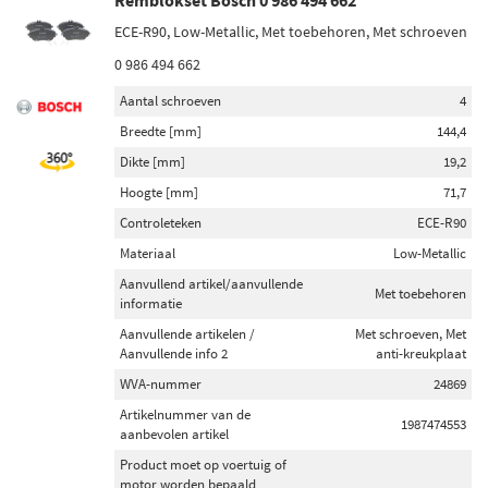
Remblokset Bosch 0 986 494 662
28 (2)
ECE-R90, Low-Metallic, Met toebehoren, Met schroeven
21 (1)
0 986 494 662
Buitendiameter [mm]
Aantal schroeven
4
315 (4)
Breedte [mm]
144,4
295 (2)
Dikte [mm]
19,2
Hoogte [mm]
71,7
Voorraad
Controleteken
ECE-R90
Op voorraad (31)
Materiaal
Low-Metallic
Niet op voorraad (20)
Aanvullend artikel/aanvullende
Met toebehoren
informatie
Aanvullende artikelen /
Met schroeven, Met
Aanvullende info 2
anti-kreukplaat
WVA-nummer
24869
Artikelnummer van de
1987474553
aanbevolen artikel
Product moet op voertuig of
motor worden bepaald