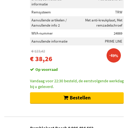
informatie
Febi Bilstein (2)
Remsysteem
TRW
ABE (2)
Aanvullende artikelen /
Met anti-kreukplaat, Met
Aanvullende info 2
remzadelschroef
Toon meer
WVA-nummer
24869
Aanvullende informatie
PRIME LINE
Inbouwplaats
Vooras (13)
€ 123,42
-69%
€ 38,26
Achteras (1)
Op voorraad
Remschijftype
Vandaag voor 22:30 besteld, de eerstvolgende werkdag
Interne ventilatie (3)
bij u geleverd.
Geventileerd (2)
Bestellen
Geperforeerd/interne ventilatie (1)
Remschijfdikte [mm]
23 (4)