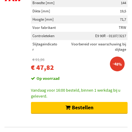
Breedte [mm]
144
Dikte [mm]
19,5
Hoogte [mm]
71,7
Voor fabrikant
TRW
Controleteken
E9 90R - 01107/3217
Slijtageindicato
Voorbereid voor waarschuwing bij
r
slijtage
€ 91,96
-48%
€ 47,82
Op voorraad
Vandaag voor 16:00 besteld, binnen 1 werkdag bij u
geleverd.
Bestellen