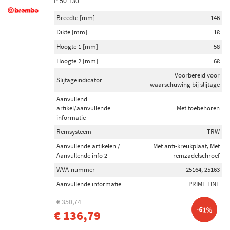
P 50 130
Breedte [mm]
146
Dikte [mm]
18
Hoogte 1 [mm]
58
Hoogte 2 [mm]
68
Voorbereid voor
Slijtageindicator
waarschuwing bij slijtage
Aanvullend
artikel/aanvullende
Met toebehoren
informatie
Remsysteem
TRW
Aanvullende artikelen /
Met anti-kreukplaat, Met
Aanvullende info 2
remzadelschroef
WVA-nummer
25164, 25163
Aanvullende informatie
PRIME LINE
€ 350,74
-61%
€ 136,79