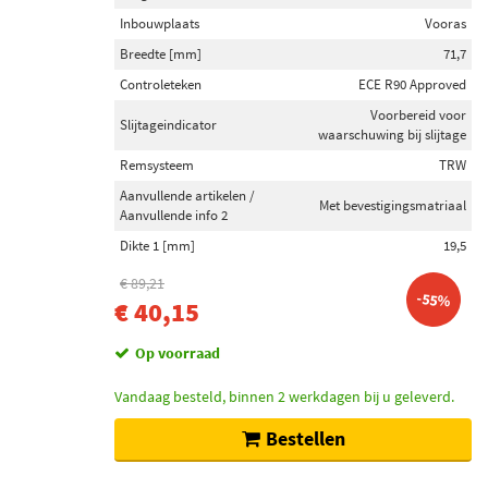
Inbouwplaats
Vooras
Breedte [mm]
71,7
Controleteken
ECE R90 Approved
Voorbereid voor
Slijtageindicator
waarschuwing bij slijtage
Remsysteem
TRW
Aanvullende artikelen /
Met bevestigingsmatriaal
Aanvullende info 2
Dikte 1 [mm]
19,5
€ 89,21
-55%
€ 40,15
Op voorraad
Vandaag besteld, binnen 2 werkdagen bij u geleverd.
Bestellen