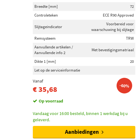
Breedte [mm]
72
Controleteken
ECE R90 Approved
Voorbereid voor
Slijtageindicator
waarschuwing bij slijtage
Remsysteem
TRW
Aanvullende artikelen /
Met bevestigingsmatriaal
Aanvullende info 2
Dikte 1 [mm]
20
Let op de serviceinformatie
Vanaf
-60%
€ 35,68
Op voorraad
Vandaag voor 16:00 besteld, binnen 1 werkdag bij u
geleverd.
Aanbiedingen