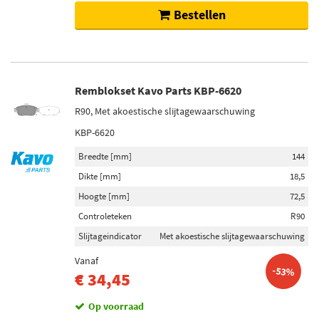
Bestellen
Remblokset Kavo Parts KBP-6620
R90, Met akoestische slijtagewaarschuwing
KBP-6620
Breedte [mm]
144
Dikte [mm]
18,5
Hoogte [mm]
72,5
Controleteken
R90
Slijtageindicator
Met akoestische slijtagewaarschuwing
Vanaf
-53%
€ 34,45
Op voorraad