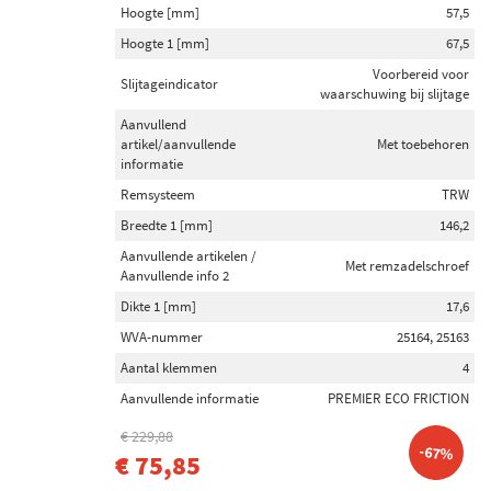
Hoogte [mm]
57,5
Hoogte 1 [mm]
67,5
Voorbereid voor
Slijtageindicator
waarschuwing bij slijtage
Aanvullend
artikel/aanvullende
Met toebehoren
informatie
Remsysteem
TRW
Breedte 1 [mm]
146,2
Aanvullende artikelen /
Met remzadelschroef
Aanvullende info 2
Dikte 1 [mm]
17,6
WVA-nummer
25164, 25163
Aantal klemmen
4
Aanvullende informatie
PREMIER ECO FRICTION
€ 229,88
-67%
€ 75,85