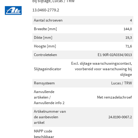
bij slijtage, Lucas / TRW
13.0460-2779.2
Aantal schroeven
4
Breedte [mm]
144,0
Dikte [mm]
19,3
Hoogte [mm]
71,6
Controleteken
E1 90R-02A0334/0013
Excl. slijtage waarschuwingscontact,
Slijtageindicator
voorbereid voor waarschuwing bij
slijtage
Remsysteem
Lucas / TRW
Aanvullende
artikelen /
Met remzadelschroef
Aanvullende info 2
Artikelnummer van
de aanbevolen
24.8190-0067.2
artikel
MAPP code
beschikbaar